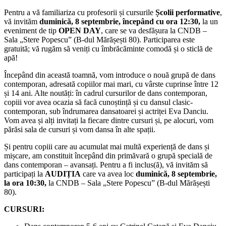
Pentru a vă familiariza cu profesorii și cursurile
Școlii performative
,
vă invităm
duminică, 8 septembrie, începând cu ora 12:30,
la un
eveniment de tip
OPEN DAY
, care se va desfășura la CNDB –
Sala „Stere Popescu” (B-dul Mărășești 80). Participarea este
gratuită; vă rugăm să veniți cu îmbrăcăminte comodă și o sticlă de
apă!
Începând din această toamnă, vom introduce o nouă grupă de dans
contemporan, adresată copiilor mai mari, cu vârste cuprinse între 12
și 14 ani. Alte noutăți: în cadrul cursurilor de dans contemporan,
copiii vor avea ocazia să facă cunoștință și cu dansul clasic-
contemporan, sub îndrumarea dansatoarei și actriței Eva Danciu.
Vom avea și alți invitați la fiecare dintre cursuri și, pe alocuri, vom
părăsi sala de cursuri și vom dansa în alte spații.
Și pentru copiii care au acumulat mai multă experiență de dans și
mișcare, am constituit începând din primăvară o grupă specială de
dans contemporan – avansați. Pentru a fi inclus(ă), vă invităm să
participați la
AUDIȚIA
care va avea loc
duminică, 8 septembrie,
la ora 10:30,
la CNDB – Sala „Stere Popescu” (B-dul Mărășești
80).
CURSURI: