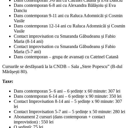
Dans contemporan 5-6 ani cu Catrinel Catană și Eva Danciu
Dans contemporan 6-8 ani cu Alexandra Bălășoiu și Eva
Danciu
Dans contemporan 9-11 ani cu Raluca Adomnicăi și Cosmin
Vasile
Dans contemporan 12-14 ani cu Raluca Adomnicăi și Cosmin
Vasile
Contact improvisation cu Smaranda Găbudeanu și Fabio
Maria (8-14 ani)
Contact improvisation cu Smaranda Găbudeanu și Fabio
Maria (5-7 ani)
Dans contemporan – grupa de avansați cu Catrinel Catană
Cursurile se desfășoară la la CNDB – Sala „Stere Popescu” (B-dul
Mărășești 80).
Taxe:
Dans contemporan 5- 6 ani – 6 ședințe x 60 minute: 307 lei
Dans contemporan 6-14 ani – 6 ședințe x 90 minute: 350 lei
Contact Improvisation 8-14 ani – 5 ședințe x 90 minute: 307
lei
Contact Improvisation 5-7 ani – 5 ședințe x 50 minute: 280 lei
Abonament 2 cursuri (dans contemporan + contact
improvistion) : 550 lei
O ședință: 75 lei