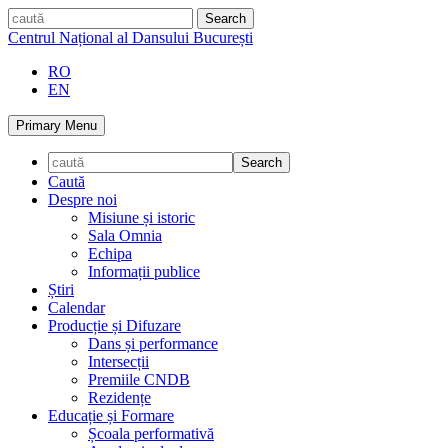
Skip
caută
to
Centrul Național al Dansului București
content
RO
EN
Primary Menu
Caută
Despre noi
Misiune și istoric
Sala Omnia
Echipa
Informații publice
Știri
Calendar
Producție și Difuzare
Dans și performance
Intersecții
Premiile CNDB
Rezidențe
Educație și Formare
Școala performativă