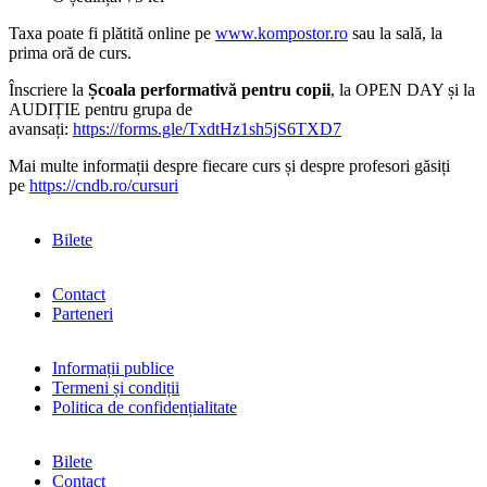
Taxa poate fi plătită online pe
www.kompostor.ro
sau la sală, la
prima oră de curs.
Înscriere la
Școala performativă pentru copii
, la OPEN DAY și la
AUDIȚIE pentru grupa de
avansați:
https://forms.gle/TxdtHz1sh5jS6TXD7
Mai multe informații despre fiecare curs și despre profesori găsiți
pe
https://cndb.ro/cursuri
Bilete
Contact
Parteneri
Informații publice
Termeni și condiții
Politica de confidențialitate
Bilete
Contact