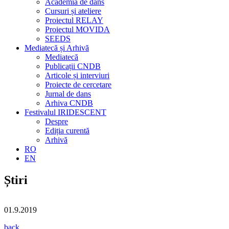
Academia de dans
Cursuri și ateliere
Proiectul RELAY
Proiectul MOVIDA
SEEDS
Mediatecă și Arhivă
Mediatecă
Publicații CNDB
Articole și interviuri
Proiecte de cercetare
Jurnal de dans
Arhiva CNDB
Festivalul IRIDESCENT
Despre
Ediția curentă
Arhivă
RO
EN
Știri
01.9.2019
back