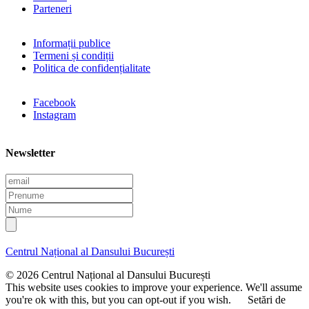
Parteneri
Informații publice
Termeni și condiții
Politica de confidențialitate
Facebook
Instagram
Newsletter
E
m
P
a
r
N
i
e
u
l
n
m
u
e
Centrul Național al Dansului București
m
e
© 2026 Centrul Național al Dansului București
This website uses cookies to improve your experience. We'll assume
you're ok with this, but you can opt-out if you wish.
Setări de