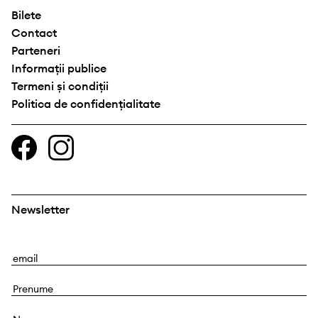
Bilete
Contact
Parteneri
Informații publice
Termeni și condiții
Politica de confidențialitate
Newsletter
E
m
P
a
r
i