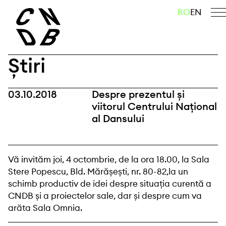
Skip
caută
RO
EN
to
content
Știri
03.10.2018
Despre prezentul și
viitorul Centrului Național
al Dansului
Vă invităm joi, 4 octombrie, de la ora 18.00, la Sala
Stere Popescu, Bld. Mărășești, nr. 80-82,la un
schimb productiv de idei despre situația curentă a
CNDB și a proiectelor sale, dar și despre cum va
arăta Sala Omnia.