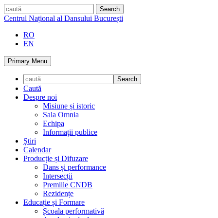
Skip
caută
to
Centrul Național al Dansului București
content
RO
EN
Primary Menu
Caută
Despre noi
Misiune și istoric
Sala Omnia
Echipa
Informații publice
Știri
Calendar
Producție și Difuzare
Dans și performance
Intersecții
Premiile CNDB
Rezidențe
Educație și Formare
Școala performativă