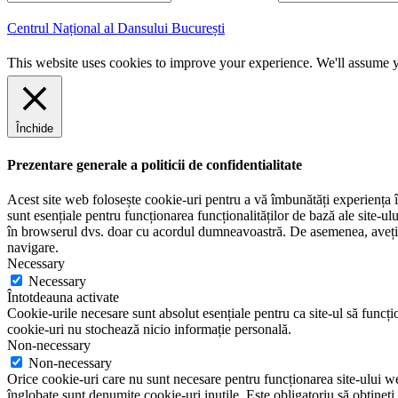
m
r
a
e
Centrul Național al Dansului București
i
n
l
u
This website uses cookies to improve your experience. We'll assume yo
m
e
Închide
Prezentare generale a politicii de confidentialitate
Acest site web folosește cookie-uri pentru a vă îmbunătăți experiența în
sunt esențiale pentru funcționarea funcționalităților de bază ale site-u
în browserul dvs. doar cu acordul dumneavoastră. De asemenea, aveți op
navigare.
Necessary
Necessary
Întotdeauna activate
Cookie-urile necesare sunt absolut esențiale pentru ca site-ul să funcțio
cookie-uri nu stochează nicio informație personală.
Non-necessary
Non-necessary
Orice cookie-uri care nu sunt necesare pentru funcționarea site-ului web 
înglobate sunt denumite cookie-uri inutile. Este obligatoriu să obțineți