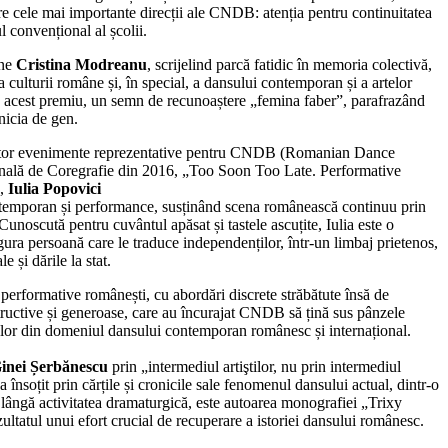
re cele mai importante direcții ale CNDB: atenția pentru continuitatea
l convențional al școlii.
une
Cristina Modreanu
, scrijelind parcă fatidic în memoria colectivă,
a culturii române și, în special, a dansului contemporan și a artelor
n acest premiu, un semn de recunoaștere „femina faber”, parafrazând
nicia de gen.
ultor evenimente reprezentative pentru CNDB (Romanian Dance
ală de Coregrafie din 2016, „Too Soon Too Late. Performative
),
Iulia Popovici
temporan și performance, susținând scena românească continuu prin
. Cunoscută pentru cuvântul apăsat și tastele ascuțite, Iulia este o
ngura persoană care le traduce independenților, într-un limbaj prietenos,
e și dările la stat.
 performative românești, cu abordări discrete străbătute însă de
structive și generoase, care au încurajat CNDB să țină sus pânzele
țelor din domeniul dansului contemporan românesc și internațional.
inei Șerbănescu
prin „intermediul artiştilor, nu prin intermediul
a însoțit prin cărțile și cronicile sale fenomenul dansului actual, dintr-o
e lângă activitatea dramaturgică, este autoarea monografiei „Trixy
ultatul unui efort crucial de recuperare a istoriei dansului românesc.