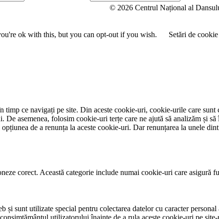
u
© 2026 Centrul Național al Dansul
m
e
u're ok with this, but you can opt-out if you wish.
Setări de cookie
 timp ce navigați pe site. Din aceste cookie-uri, cookie-urile care sunt 
lui. De asemenea, folosim cookie-uri terțe care ne ajută să analizăm și să 
țiunea de a renunța la aceste cookie-uri. Dar renunțarea la unele dintr
neze corect. Această categorie include numai cookie-uri care asigură funcț
și sunt utilizate special pentru colectarea datelor cu caracter personal al
 consimțământul utilizatorului înainte de a rula aceste cookie-uri pe site