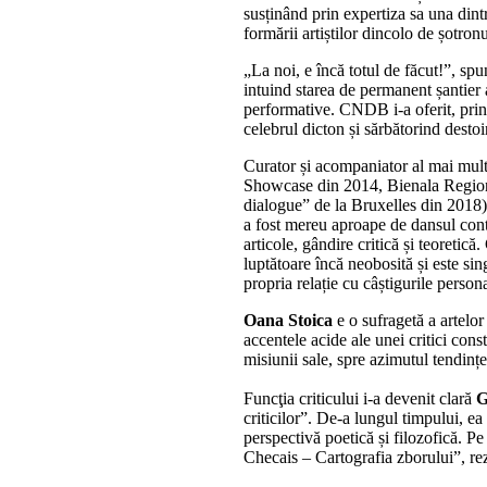
susținând prin expertiza sa una dint
formării artiștilor dincolo de șotronu
„La noi, e încă totul de făcut!”, sp
intuind starea de permanent șantier 
performative. CNDB i-a oferit, pri
celebrul dicton și sărbătorind destoi
Curator și acompaniator al mai m
Showcase din 2014, Bienala Region
dialogue” de la Bruxelles din 2018
a fost mereu aproape de dansul con
articole, gândire critică și teoretică
luptătoare încă neobosită și este si
propria relație cu câștigurile personal
Oana Stoica
e o sufragetă a artelor
accentele acide ale unei critici con
misiunii sale, spre azimutul tendin
Funcţia criticului i-a devenit clară
G
criticilor”. De-a lungul timpului, ea 
perspectivă poetică și filozofică. P
Checais – Cartografia zborului”, rez