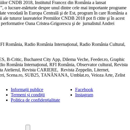
iilor CNDB 2018, Institutul Francez din România a lansat
 o lucrare-mărturie despre unul dintre cele mai importante programe
ate vreodată în Europa Centrală şi de Est, program în care România a
i ale tuturor laureatelor Premiilor CNDB 2018 pot fi citite şi în acest
e performative Oana Cristea-Grigorescu şi de jurnalistul Andrei
 RFI România, Radio România Internațional, Radio România Cultural,
B-Critic, Bucharest City App, Dilema Veche, Feeder.ro, Graphic
io România Internațional, RFI România, Observator cultural, Revista
sta Atelierul, Revista CARIERE, Revista Zeppelin, Liternet,
 Seri, Scena.ro, SUB25, TANĂNANA, Umblat.ro, Veioza Arte, Zelist
Informații publice
Facebook
Termeni și condiții
Instagram
Politica de confidențialitate