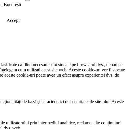
ui București
Accept
clasificate ca fiind necesare sunt stocate pe browserul dvs., deoarece
înțelegem cum utilizați acest site web. Aceste cookie-uri vor fi stocate
e aceste cookie-uri poate avea un efect asupra experienței dvs. de
ionalități de bază și caracteristici de securitate ale site-ului. Aceste
e utilizatorului prin intermediul analitice, reclame, alte conținuturi
-ul dvs. web.