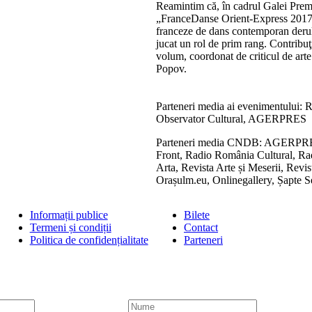
Reamintim că, în cadrul Galei Prem
„FranceDanse Orient-Express 2017”,
franceze de dans contemporan derul
jucat un rol de prim rang. Contribuţi
volum, coordonat de criticul de art
Popov.
Parteneri media ai evenimentului:
Observator Cultural, AGERPRES
Parteneri media CNDB: AGERPRES, 
Front, Radio România Cultural, Rad
Arta, Revista Arte și Meserii, Revi
Orașulm.eu, Onlinegallery, Șapte
Informații publice
Bilete
Termeni și condiții
Contact
Politica de confidențialitate
Parteneri
N