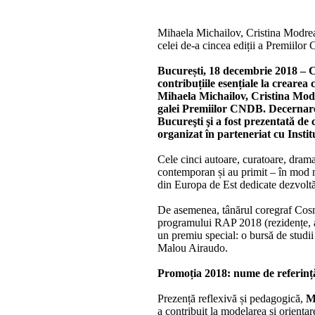
Mihaela Michailov, Cristina Modrea
celei de-a cincea ediții a Premiilo
București, 18 decembrie 2018 – C
contribuțiile esențiale la creare
Mihaela Michailov, Cristina Modr
galei Premiilor CNDB.
Decernare
Bucureşti şi a fost prezentată de
organizat în parteneriat cu Insti
Cele cinci autoare, curatoare, drama
contemporan și au primit – în mod no
din Europa de Est dedicate dezvoltăr
De asemenea, tânărul coregraf Cosmin
programului RAP 2018 (rezidențe, ate
un premiu special: o bursă de stud
Malou Airaudo.
Promoția 2018: nume de referință
Prezență reflexivă și pedagogică,
M
a contribuit la modelarea și orientar