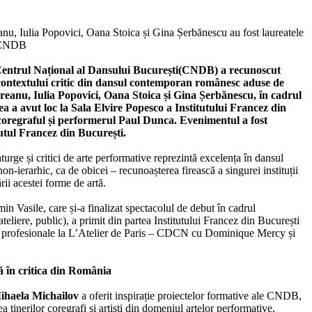
nu, Iulia Popovici, Oana Stoica și Gina Șerbănescu au fost laureatele
r CNDB
entrul Național al Dansului București
(CNDB) a recunoscut
a contextului critic din dansul contemporan românesc aduse de
eanu, Iulia Popovici, Oana Stoica și Gina Șerbănescu, în cadrul
a a avut loc la Sala Elvire Popesco a Institutului Francez din
 coregraful și performerul Paul Dunca. Evenimentul a fost
tutul Francez din București.
turge și critici de arte performative reprezintă excelența în dansul
n-ierarhic, ca de obicei – recunoașterea firească a singurei instituții
ii acestei forme de artă.
 Vasile, care și-a finalizat spectacolul de debut în cadrul
liere, public), a primit din partea Institutului Francez din București
ii profesionale la L’Atelier de Paris – CDCN cu Dominique Mercy și
 în critica din România
ihaela Michailov
a oferit inspirație proiectelor formative ale CNDB,
ea tinerilor coregrafi și artiști din domeniul artelor performative,