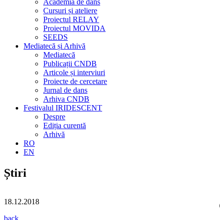
Academia de dans
Cursuri și ateliere
Proiectul RELAY
Proiectul MOVIDA
SEEDS
Mediatecă și Arhivă
Mediatecă
Publicații CNDB
Articole și interviuri
Proiecte de cercetare
Jurnal de dans
Arhiva CNDB
Festivalul IRIDESCENT
Despre
Ediția curentă
Arhivă
RO
EN
Știri
18.12.2018
back