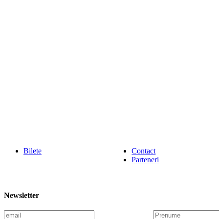
Bilete
Contact
Parteneri
Newsletter
E
P