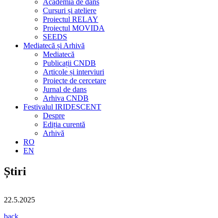
Academia de dans
Cursuri și ateliere
Proiectul RELAY
Proiectul MOVIDA
SEEDS
Mediatecă și Arhivă
Mediatecă
Publicații CNDB
Articole și interviuri
Proiecte de cercetare
Jurnal de dans
Arhiva CNDB
Festivalul IRIDESCENT
Despre
Ediția curentă
Arhivă
RO
EN
Știri
22.5.2025
back