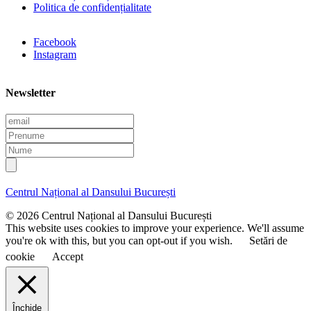
Politica de confidențialitate
Facebook
Instagram
Newsletter
E
m
P
a
r
N
i
e
u
l
n
m
u
e
Centrul Național al Dansului București
m
e
© 2026 Centrul Național al Dansului București
This website uses cookies to improve your experience. We'll assume
you're ok with this, but you can opt-out if you wish.
Setări de
cookie
Accept
Închide