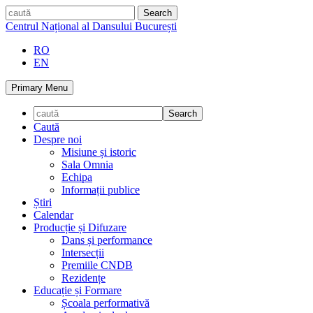
Skip
caută
to
Centrul Național al Dansului București
content
RO
EN
Primary Menu
Caută
Despre noi
Misiune și istoric
Sala Omnia
Echipa
Informații publice
Știri
Calendar
Producție și Difuzare
Dans și performance
Intersecții
Premiile CNDB
Rezidențe
Educație și Formare
Școala performativă