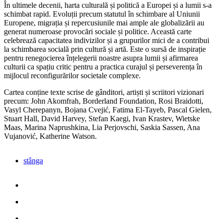
În ultimele decenii, harta culturală și politică a Europei și a lumii s-a
schimbat rapid. Evoluții precum statutul în schimbare al Uniunii
Europene, migrația și repercusiunile mai ample ale globalizării au
generat numeroase provocări sociale și politice. Această carte
celebrează capacitatea indivizilor și a grupurilor mici de a contribui
la schimbarea socială prin cultură și artă. Este o sursă de inspirație
pentru renegocierea înțelegerii noastre asupra lumii și afirmarea
culturii ca spațiu critic pentru a practica curajul și perseverența în
mijlocul reconfigurărilor societale complexe.
Cartea conține texte scrise de gânditori, artiști și scriitori vizionari
precum: John Akomfrah, Borderland Foundation, Rosi Braidotti,
Vasyl Cherepanyn, Bojana Cvejić, Fatima El-Tayeb, Pascal Gielen,
Stuart Hall, David Harvey, Stefan Kaegi, Ivan Krastev, Wietske
Maas, Marina Naprushkina, Lia Perjovschi, Saskia Sassen, Ana
Vujanović, Katherine Watson.
stânga