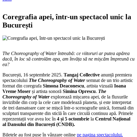
Coregrafia apei, într-un spectacol unic la
București
The Choreography of Water întreabă: ce viitoruri ar putea apărea
dacă, în loc să controlăm apa, am învăța să ne mișcăm împreună cu
ea?
București, 16 septembrie 2025.
Tangaj Collective
anunță premiera
spectacolului
The Choreography of Water
semnat de un trio artistic
format din coregrafa
Simona Deaconescu
, artista vizuală
Ioana
Vreme Moser
și artista sonoră
Simina Oprescu
.
The
Choreography of Water
explorează mișcarea apei, de la fluxurile
invizibile din corp la cele care modelează planeta, și este interpretat
de trei dansatoare care se mișcă într-o scenografie unică, formată din
sculpturi transparente din sticlă în care circulă continuu apă. Primele
reprezentații vor avea loc în
4 și 5 octombrie
la
Centrul Național
al Dansului din București (CNDB).
Biletele au fost puse în vânzare online
pe pagina spectacolului.