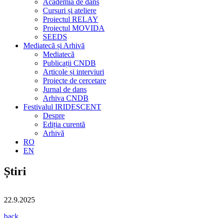
Academia de dans
Cursuri și ateliere
Proiectul RELAY
Proiectul MOVIDA
SEEDS
Mediatecă și Arhivă
Mediatecă
Publicații CNDB
Articole și interviuri
Proiecte de cercetare
Jurnal de dans
Arhiva CNDB
Festivalul IRIDESCENT
Despre
Ediția curentă
Arhivă
RO
EN
Știri
22.9.2025
back