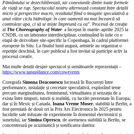
Pământului se dezechilibrează, iar conexiunile dintre toate formele
de viață se rup. Spectacolul nostru alternează constant între detalii
micro și perspective macro, rezultatul fiind o imagine speculativă a
unui viitor ciclu hidrologic în care oamenii nu mai încearcă să
controleze apa, ci să se miște împreună cu ea
”. Procesul de creație
al
The Choreography of Water
a început în martie–aprilie 2025 la
CNDB, cu un laborator interdisciplinar, continuând în iulie cu o
etapă de dezvoltare site-specific la Copenhaga, în cadrul platformei
europene In Situ. La finalul lunii august, artistele au organizat o
repetiție deschisă, în care publicul a fost invitat să participe activ la
procesul creativ.
Mai multe detalii despre spectacol și următoarele reprezentații –
https://www.tangajdance.com/cowevents
Coregrafa
Simona Deaconescu
lucrează în București între
performance, instalație și cercetare speculativă, explorând teme
precum marginalitatea, feminismul, virtualitatea și senzația de a
exista între timpuri, istorii și realități, cu lucrări prezentate în Europa,
dar și în Mexic și Canada.
Ioana Vreme Moser
, stabilită la Berlin, a
fost premiată de două ori la Prix Ars Electronica în 2025 pentru
lucrările sale infuzate de experimente în domeniul electronicii și
sunetului, iar
Simina Oprescu
, de asemenea stabilită la Berlin, se
concentrează pe acuzmatică și sonificarea datelor.