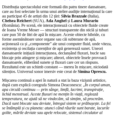
Distribuția spectacolului este formată din patru tinere dansatoare,
care au fost selectate în urma unui atelier-audiție internațional la care
au participat 45 de artiști din 12 țări:
Silvia Brazzale
(Italia),
Chelsea Reichert
(SUA),
Ada Anghel
și
Laura Murariu
(România). Pe scenă, ele interacționează cu obiectele fluide create
de Ioana Vreme Moser — structuri transparente din sticlă și tuburi
care pun 50 de litri de apă în mișcare. Aceste obiecte hibride, cu
forme asemănătoare unor organe sau căi subterane de apă,
acționează ca și „componente” ale unui computer fluid, unde viteza,
rezistența și oscilația curenților de apă generează sunet. Uneori
dansatoarele inițiază interacțiunea, declanșând fluxuri, bucle sau
blocaje prin atingere și mișcare; alteori, obiectele însele provoacă
dansatoarele, eliberând sunete și fluxuri care cer un răspuns.
Rezultatul este un schimb constant — mereu în mișcare, niciodată
silențios. Universul sonor imersiv este creat de
Simina Oprescu.
Mișcarea continuă a apei în natură a stat la baza viziunii artistice,
după cum explică coregrafa Simona Deaconescu: „
În corpul uman,
apa circulă continuu — prin sânge, limfă, lacrimi, transpirație,
lichid menstrual. Aceste fluxuri ne mențin în viață, reglează
temperatura, ne ajută să ne vindecăm, să simțim, să procreăm.
Dacă sunt blocate sau deviate, întregul sistem se prăbușește. La fel
se întâmplă și cu planeta: atunci când râurile sunt barate, lacurile
golite, mările deviate sau apele relocate, sistemul circulator al