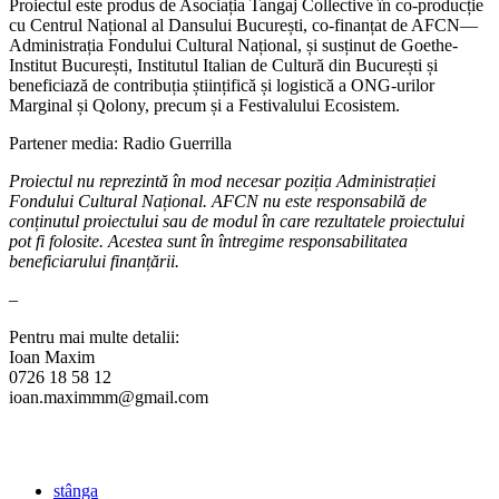
Proiectul este produs de Asociația Tangaj Collective în co-producție
cu Centrul Național al Dansului București, co-finanțat de AFCN—
Administrația Fondului Cultural Național, și susținut de Goethe-
Institut București, Institutul Italian de Cultură din București și
beneficiază de contribuția științifică și logistică a ONG-urilor
Marginal și Qolony, precum și a Festivalului Ecosistem.
Partener media: Radio Guerrilla
Proiectul nu reprezintă în mod necesar poziția Administrației
Fondului Cultural Național. AFCN nu este responsabilă de
conținutul proiectului sau de modul în care rezultatele proiectului
pot fi folosite. Acestea sunt în întregime responsabilitatea
beneficiarului finanțării.
–
Pentru mai multe detalii:
Ioan Maxim
0726 18 58 12
ioan.maximmm@gmail.com
stânga