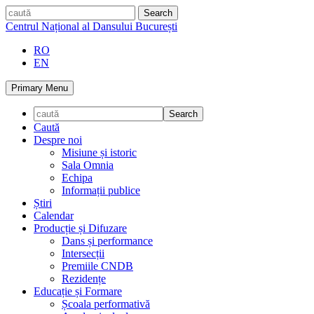
Skip
caută
to
Centrul Național al Dansului București
content
RO
EN
Primary Menu
Caută
Despre noi
Misiune și istoric
Sala Omnia
Echipa
Informații publice
Știri
Calendar
Producție și Difuzare
Dans și performance
Intersecții
Premiile CNDB
Rezidențe
Educație și Formare
Școala performativă