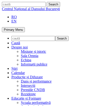
Skip
caută
to
Centrul Național al Dansului București
content
RO
EN
Primary Menu
Caută
Despre noi
Misiune și istoric
Sala Omnia
Echipa
Informații publice
Știri
Calendar
Producție și Difuzare
Dans și performance
Intersecții
Premiile CNDB
Rezidențe
Educație și Formare
Școala performativă