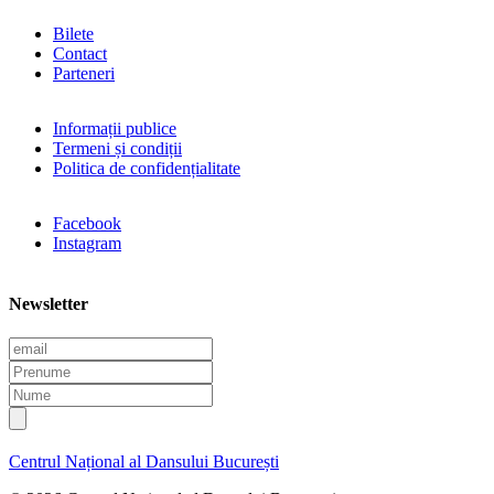
Bilete
Contact
Parteneri
Informații publice
Termeni și condiții
Politica de confidențialitate
Facebook
Instagram
Newsletter
E
m
P
a
r
N
i
e
u
l
n
m
u
e
Centrul Național al Dansului București
m
e