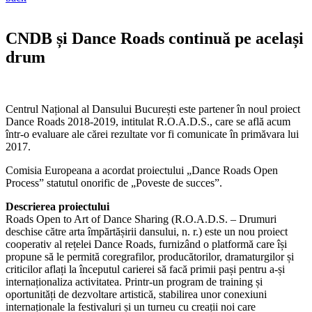
CNDB și Dance Roads continuă pe același
drum
Centrul Național al Dansului București este partener în noul proiect
Dance Roads 2018-2019, intitulat R.O.A.D.S., care se află acum
într-o evaluare ale cărei rezultate vor fi comunicate în primăvara lui
2017.
Comisia Europeana a acordat proiectului „Dance Roads Open
Process” statutul onorific de „Poveste de succes”.
Descrierea proiectului
Roads Open to Art of Dance Sharing (R.O.A.D.S. – Drumuri
deschise către arta împărtășirii dansului, n. r.) este un nou proiect
cooperativ al rețelei Dance Roads, furnizând o platformă care își
propune să le permită coregrafilor, producătorilor, dramaturgilor și
criticilor aflați la începutul carierei să facă primii pași pentru a-și
internaționaliza activitatea. Printr-un program de training și
oportunități de dezvoltare artistică, stabilirea unor conexiuni
internaționale la festivaluri și un turneu cu creații noi care