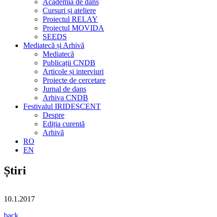
Academia de dans
Cursuri și ateliere
Proiectul RELAY
Proiectul MOVIDA
SEEDS
Mediatecă și Arhivă
Mediatecă
Publicații CNDB
Articole și interviuri
Proiecte de cercetare
Jurnal de dans
Arhiva CNDB
Festivalul IRIDESCENT
Despre
Ediția curentă
Arhivă
RO
EN
Știri
10.1.2017
back