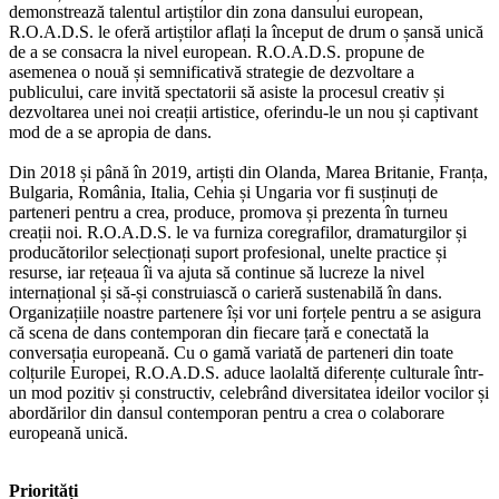
demonstrează talentul artiștilor din zona dansului european,
R.O.A.D.S. le oferă artiștilor aflați la început de drum o șansă unică
de a se consacra la nivel european. R.O.A.D.S. propune de
asemenea o nouă și semnificativă strategie de dezvoltare a
publicului, care invită spectatorii să asiste la procesul creativ și
dezvoltarea unei noi creații artistice, oferindu-le un nou și captivant
mod de a se apropia de dans.
Din 2018 și până în 2019, artiști din Olanda, Marea Britanie, Franța,
Bulgaria, România, Italia, Cehia și Ungaria vor fi susținuți de
parteneri pentru a crea, produce, promova și prezenta în turneu
creații noi. R.O.A.D.S. le va furniza coregrafilor, dramaturgilor și
producătorilor selecționați suport profesional, unelte practice și
resurse, iar rețeaua îi va ajuta să continue să lucreze la nivel
internațional și să-și construiască o carieră sustenabilă în dans.
Organizațiile noastre partenere își vor uni forțele pentru a se asigura
că scena de dans contemporan din fiecare țară e conectată la
conversația europeană. Cu o gamă variată de parteneri din toate
colțurile Europei, R.O.A.D.S. aduce laolaltă diferențe culturale într-
un mod pozitiv și constructiv, celebrând diversitatea ideilor vocilor și
abordărilor din dansul contemporan pentru a crea o colaborare
europeană unică.
Priorități