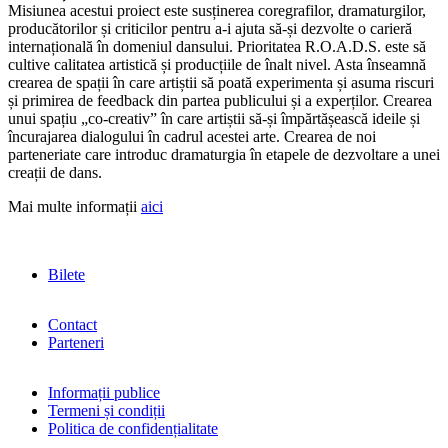
Misiunea acestui proiect este susținerea coregrafilor, dramaturgilor,
producătorilor și criticilor pentru a-i ajuta să-și dezvolte o carieră
internațională în domeniul dansului. Prioritatea R.O.A.D.S. este să
cultive calitatea artistică și producțiile de înalt nivel. Asta înseamnă
crearea de spații în care artiștii să poată experimenta și asuma riscuri
și primirea de feedback din partea publicului și a experților. Crearea
unui spațiu „co-creativ” în care artiștii să-și împărtășească ideile și
încurajarea dialogului în cadrul acestei arte. Crearea de noi
parteneriate care introduc dramaturgia în etapele de dezvoltare a unei
creații de dans.
Mai multe informații
aici
Bilete
Contact
Parteneri
Informații publice
Termeni și condiții
Politica de confidențialitate