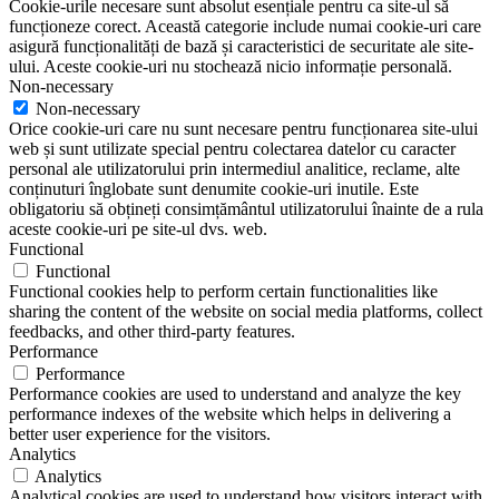
Cookie-urile necesare sunt absolut esențiale pentru ca site-ul să
funcționeze corect. Această categorie include numai cookie-uri care
asigură funcționalități de bază și caracteristici de securitate ale site-
ului. Aceste cookie-uri nu stochează nicio informație personală.
Non-necessary
Non-necessary
Orice cookie-uri care nu sunt necesare pentru funcționarea site-ului
web și sunt utilizate special pentru colectarea datelor cu caracter
personal ale utilizatorului prin intermediul analitice, reclame, alte
conținuturi înglobate sunt denumite cookie-uri inutile. Este
obligatoriu să obțineți consimțământul utilizatorului înainte de a rula
aceste cookie-uri pe site-ul dvs. web.
Functional
Functional
Functional cookies help to perform certain functionalities like
sharing the content of the website on social media platforms, collect
feedbacks, and other third-party features.
Performance
Performance
Performance cookies are used to understand and analyze the key
performance indexes of the website which helps in delivering a
better user experience for the visitors.
Analytics
Analytics
Analytical cookies are used to understand how visitors interact with