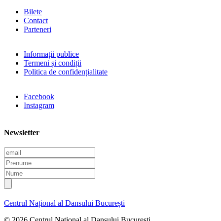
Bilete
Contact
Parteneri
Informații publice
Termeni și condiții
Politica de confidențialitate
Facebook
Instagram
Newsletter
E
m
P
a
r
N
i
e
u
l
n
m
u
e
Centrul Național al Dansului București
m
e
© 2026 Centrul Național al Dansului București