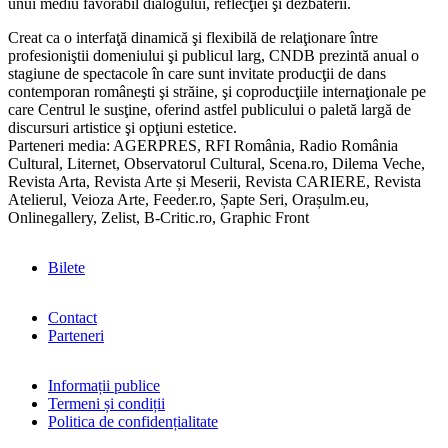
unui mediu favorabil dialogului, reflecţiei şi dezbaterii.
Creat ca o interfaţă dinamică şi flexibilă de relaţionare între
profesioniştii domeniului şi publicul larg, CNDB prezintă anual o
stagiune de spectacole în care sunt invitate producţii de dans
contemporan româneşti şi străine, şi coproducţiile internaţionale pe
care Centrul le susţine, oferind astfel publicului o paletă largă de
discursuri artistice şi opţiuni estetice.
Parteneri media: AGERPRES, RFI România, Radio România
Cultural, Liternet, Observatorul Cultural, Scena.ro, Dilema Veche,
Revista Arta, Revista Arte și Meserii, Revista CARIERE, Revista
Atelierul, Veioza Arte, Feeder.ro, Șapte Seri, Orașulm.eu,
Onlinegallery, Zelist, B-Critic.ro, Graphic Front
Bilete
Contact
Parteneri
Informații publice
Termeni și condiții
Politica de confidențialitate