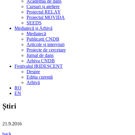
Academia de dans
Cursuri și ateliere
Proiectul RELAY
Proiectul MOVIDA
SEEDS
Mediatecă și Arhivă
Mediatecă
Publicații CNDB
Articole și interviuri
Proiecte de cercetare
Jurnal de dans
Arhiva CNDB
Festivalul IRIDESCENT
Despre
Ediția curentă
Arhivă
RO
EN
Știri
21.9.2016
back