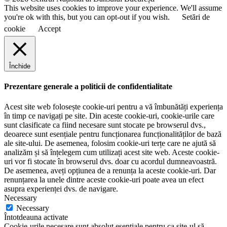
This website uses cookies to improve your experience. We'll assume
you're ok with this, but you can opt-out if you wish.
Setări de
cookie
Accept
Închide
Prezentare generale a politicii de confidentialitate
Acest site web folosește cookie-uri pentru a vă îmbunătăți experiența
în timp ce navigați pe site. Din aceste cookie-uri, cookie-urile care
sunt clasificate ca fiind necesare sunt stocate pe browserul dvs.,
deoarece sunt esențiale pentru funcționarea funcționalităților de bază
ale site-ului. De asemenea, folosim cookie-uri terțe care ne ajută să
analizăm și să înțelegem cum utilizați acest site web. Aceste cookie-
uri vor fi stocate în browserul dvs. doar cu acordul dumneavoastră.
De asemenea, aveți opțiunea de a renunța la aceste cookie-uri. Dar
renunțarea la unele dintre aceste cookie-uri poate avea un efect
asupra experienței dvs. de navigare.
Necessary
Necessary
Întotdeauna activate
Cookie-urile necesare sunt absolut esențiale pentru ca site-ul să