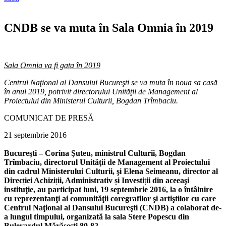
CNDB se va muta în Sala Omnia în 2019
Sala Omnia va fi gata în 2019
Centrul Naţional al Dansului Bucureşti se va muta în noua sa casă
în anul 2019, potrivit directorului Unităţii de Management al
Proiectului din Ministerul Culturii, Bogdan Trîmbaciu.
COMUNICAT DE PRESĂ
21 septembrie 2016
Bucureşti – Corina Şuteu, ministrul Culturii, Bogdan
Trîmbaciu, directorul Unităţii de Management al Proiectului
din cadrul Ministerului Culturii, şi Elena Seimeanu, director al
Direc
ț
iei Achizi
ț
ii, Administrativ și Investi
ț
ii din aceeaşi
instituţie, au participat luni, 19 septembrie 2016, la o întâlnire
cu reprezentanţi ai comunităţii coregrafilor şi artiştilor cu care
Centrul Naţional al Dansului Bucureşti (CNDB) a colaborat de-
a lungul timpului, organizată la sala Stere Popescu din
Bulevardul Mărăşeşti 80-82.