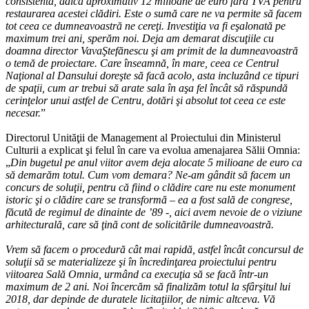
consistentă, adică aproximativ 12 milioane de euro fără TVA pentru
restaurarea acestei clădiri. Este o sumă care ne va permite să facem
tot ceea ce dumneavoastră ne cereţi. Investiţia va fi eşalonată pe
maximum trei ani, sperăm noi. Deja am demarat discuţiile cu
doamna director VavaŞtefănescu şi am primit de la dumneavoastră
o temă de proiectare. Care înseamnă, în mare, ceea ce Centrul
Naţional al Dansului doreşte să facă acolo, asta incluzând ce tipuri
de spaţii, cum ar trebui să arate sala în aşa fel încât să răspundă
cerinţelor unui astfel de Centru, dotări şi absolut tot ceea ce este
necesar.
”
Directorul Unităţii de Management al Proiectului din Ministerul
Culturii a explicat şi felul în care va evolua amenajarea Sălii Omnia:
„
Din bugetul pe anul viitor avem deja alocate 5 milioane de euro ca
să demarăm totul. Cum vom demara? Ne-am gândit să facem un
concurs de soluţii, pentru că fiind o clădire care nu este monument
istoric şi o clădire care se transformă – ea a fost sală de congrese,
făcută de regimul de dinainte de ’89 -, aici avem nevoie de o viziune
arhitecturală, care să ţină cont de solicitările dumneavoastră.
Vrem să facem o procedură cât mai rapidă, astfel încât concursul de
soluţii să se materializeze şi în încredinţarea proiectului pentru
viitoarea Sală Omnia, urmând ca execuţia să se facă într-un
maximum de 2 ani. Noi încercăm să finalizăm totul la sfârşitul lui
2018, dar depinde de duratele licitaţiilor, de nimic altceva. Vă