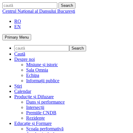
Skip
caută
to
Centrul Național al Dansului București
content
RO
EN
Primary Menu
Caută
Despre noi
Misiune și istoric
Sala Omnia
Echipa
Informații publice
Știri
Calendar
Producție și Difuzare
Dans și performance
Intersecții
Premiile CNDB
Rezidențe
Educație și Formare
Școala performativă