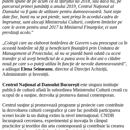
putem spune de pe acum că la sfârşitul lui 2018, sau dacă nu, pe
parcursul primei jumătăţi a anului 2019, Centrul Naţional al
Dansului va fi gata de utilizare pentru dumneavoastră. Sunt nişte
date fixe, banii nu se pot pierde, sunt prinşi în acordul-cadru de
împrumut, sunt alocaţi Ministerului Culturii, conform limitelor pe
care le avem pentru anul 2017 la Ministerul Finanţelor, ei sunt
prevăzuţi acolo.
”
„
Colegii care au elaborat hotărârea de Guvern s-au preocupat ca în
această hotărâre să fiţi şi beneficiarii finanţării prin Unitatea de
Management al Proiectului, să nu se piardă banii odată cu acest
transfer şi să aveţi beneficiul de a putea avea în doi ani o clădire
nouă pe care s-o puteţi utiliza în funcţie de nevoile dumneavoastră
”,
a adăugat
Elena Seimeanu
, director al Direcției Achiziții,
Administrativ și Investiții.
Centrul Naţional al Dansului Bucureşti
este singura instituţie
publică de cultură aflată în subordinea Ministerului Culturii creată cu
scopul de a susţine, dezvolta şi promova dansul contemporan.
Centrul susţine şi promovează programe şi proiecte care contribuie
la dezvoltarea culturii coregrafice şi care fac posibilă participarea
scenei locale la un dialog extins la nivel internaţional. CNDB
încurajează cercetarea, experimentul şi inovaţia în câmpul
practicilor şi teoriilor din arta contemporană şi contribuie la crearea