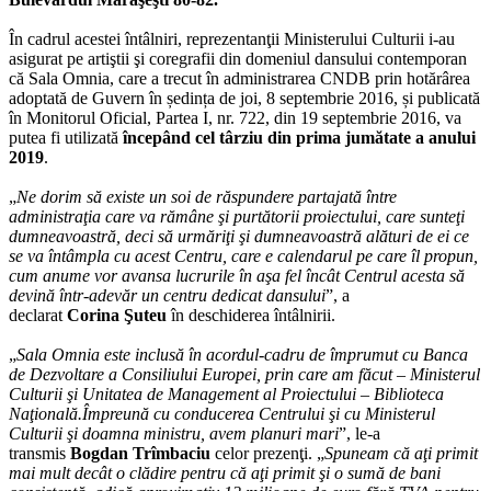
În cadrul acestei întâlniri, reprezentanţii Ministerului Culturii i-au
asigurat pe artiştii şi coregrafii din domeniul dansului contemporan
că Sala Omnia, care a trecut în administrarea CNDB prin hotărârea
adoptată de Guvern în ședința de joi, 8 septembrie 2016, și publicată
în Monitorul Oficial, Partea I, nr. 722, din 19 septembrie 2016, va
putea fi utilizată
începând cel târziu din prima jumătate a anului
2019
.
„
Ne dorim să existe un soi de răspundere partajată între
administraţia care va rămâne şi purtătorii proiectului, care sunteţi
dumneavoastră, deci să urmăriţi şi dumneavoastră alături de ei ce
se va întâmpla cu acest Centru, care e calendarul pe care îl propun,
cum anume vor avansa lucrurile în aşa fel încât Centrul acesta să
devină într-adevăr un centru dedicat dansului
”, a
declarat
Corina Şuteu
în deschiderea întâlnirii.
„
Sala Omnia este inclusă în acordul-cadru de împrumut cu Banca
de Dezvoltare a Consiliului Europei, prin care am făcut – Ministerul
Culturii şi Unitatea de Management al Proiectului – Biblioteca
Naţională.Împreună cu conducerea Centrului şi cu Ministerul
Culturii şi doamna ministru, avem planuri mari
”, le-a
transmis
Bogdan Trîmbaciu
celor prezenţi. „
Spuneam că aţi primit
mai mult decât o clădire pentru că aţi primit şi o sumă de bani