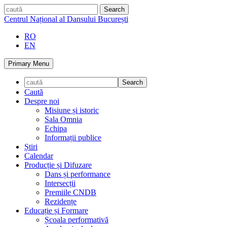
Skip
caută
to
Centrul Național al Dansului București
content
RO
EN
Primary Menu
Caută
Despre noi
Misiune și istoric
Sala Omnia
Echipa
Informații publice
Știri
Calendar
Producție și Difuzare
Dans și performance
Intersecții
Premiile CNDB
Rezidențe
Educație și Formare
Școala performativă