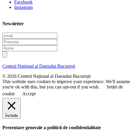
Facebook
Instagram
Newsletter
E
m
P
a
r
N
i
e
u
l
n
m
u
e
Centrul Național al Dansului București
m
e
© 2026 Centrul Național al Dansului București
This website uses cookies to improve your experience. We'll assume
you're ok with this, but you can opt-out if you wish.
Setări de
cookie
Accept
Închide
Prezentare generale a politicii de confidentialitate