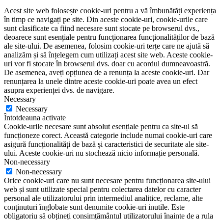
Acest site web folosește cookie-uri pentru a vă îmbunătăți experiența
în timp ce navigați pe site. Din aceste cookie-uri, cookie-urile care
sunt clasificate ca fiind necesare sunt stocate pe browserul dvs.,
deoarece sunt esențiale pentru funcționarea funcționalităților de bază
ale site-ului. De asemenea, folosim cookie-uri terțe care ne ajută să
analizăm și să înțelegem cum utilizați acest site web. Aceste cookie-
uri vor fi stocate în browserul dvs. doar cu acordul dumneavoastră.
De asemenea, aveți opțiunea de a renunța la aceste cookie-uri. Dar
renunțarea la unele dintre aceste cookie-uri poate avea un efect
asupra experienței dvs. de navigare.
Necessary
Necessary
Întotdeauna activate
Cookie-urile necesare sunt absolut esențiale pentru ca site-ul să
funcționeze corect. Această categorie include numai cookie-uri care
asigură funcționalități de bază și caracteristici de securitate ale site-
ului. Aceste cookie-uri nu stochează nicio informație personală.
Non-necessary
Non-necessary
Orice cookie-uri care nu sunt necesare pentru funcționarea site-ului
web și sunt utilizate special pentru colectarea datelor cu caracter
personal ale utilizatorului prin intermediul analitice, reclame, alte
conținuturi înglobate sunt denumite cookie-uri inutile. Este
obligatoriu să obțineți consimțământul utilizatorului înainte de a rula