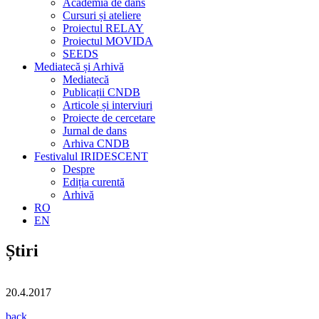
Academia de dans
Cursuri și ateliere
Proiectul RELAY
Proiectul MOVIDA
SEEDS
Mediatecă și Arhivă
Mediatecă
Publicații CNDB
Articole și interviuri
Proiecte de cercetare
Jurnal de dans
Arhiva CNDB
Festivalul IRIDESCENT
Despre
Ediția curentă
Arhivă
RO
EN
Știri
20.4.2017
back