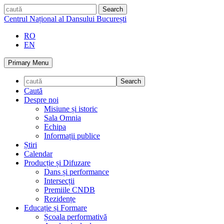
Skip
caută
to
Centrul Național al Dansului București
content
RO
EN
Primary Menu
Caută
Despre noi
Misiune și istoric
Sala Omnia
Echipa
Informații publice
Știri
Calendar
Producție și Difuzare
Dans și performance
Intersecții
Premiile CNDB
Rezidențe
Educație și Formare
Școala performativă