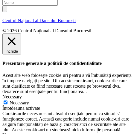
r
N
i
e
u
l
n
m
u
e
Centrul Național al Dansului București
m
e
© 2026 Centrul Național al Dansului București
Închide
Prezentare generale a politicii de confidentialitate
Acest site web folosește cookie-uri pentru a vă îmbunătăți experiența
în timp ce navigați pe site. Din aceste cookie-uri, cookie-urile care
sunt clasificate ca fiind necesare sunt stocate pe browserul dvs.,
deoarece sunt esențiale pentru funcționarea
...
Necessary
Necessary
Întotdeauna activate
Cookie-urile necesare sunt absolut esențiale pentru ca site-ul să
funcționeze corect. Această categorie include numai cookie-uri care
asigură funcționalități de bază și caracteristici de securitate ale site-
ului. Aceste cookie-uri nu stochează nicio informație personală.