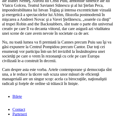
ale Ioanei Nemeş, Aurora lui Cristi Puiu, armoniile sintetice ale lui
Vlaicu Golcea, Teatrul Savianei Stănescu şi al lui Ştefan Peca,
imponderabilitatea lui Istvan Teglaş şi intensa excentricitate vizuală
şi energetică a spectacolelor lui Afrim, filozofia postmodernă în
mişcarea a Andreei Novac şi a Vavei Ştefănescu, „soarele cu dinţi”
al trupei Robin and the Backstabbers, sînt toate o parte din universal
creativ pe care îl va decanta viitorul, dar care asigură azi vitalitatea
unei scene de care avem nevoie în societate ca de aer.
Nu, nu toată lumea va fi premiată la Cannes precum Puiu sau îşi va
găsi expunere la Centrul Pompidou precum Cantor. Dar toţi cei
enumeraţi vor participa într-un fel invizibil la însănătoşirea unei
societăţi pe care o vrem în rezonanţă cu cele pe care Europa
civilizată le-a construit în decenii.
Cam despre asta este vorba. Artele contemporane şi democraţia sînt
una, a le reduce la tăcere sub scuza unor măsuri de eficienţă
managerială are un singur scop: acela ca birocraţiile, naţionaliştii
radicali şi forţele de ordine să trăiască în linişte.
Bilete
Contact
Parteneri