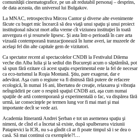
comunităţii cinematografice, pe un alt redutabil personaj – desprins,
de data aceasta, din universul lui Bulgakov.
La MNAC, retrospectiva Mircea Cantor şi diverse alte evenimente
făcute cu buget mic încearcă să dea viaţă unui spaţiu şi unui proiect
instituţional născut mort atîta vreme cît viziunea instituţiei în toată
anvergura ei şi resursele lipsesc. Şi asta într-o perioadă în care arta
vizuală contemporană tranzacţionează în lume averi, iar muzeele de
acelaşi fel din alte capitale gem de vizitatori.
Ca spectator recent al spectacolelor CNDB la Festivalul Dilema
veche din Alba Iulia şi la sediul din Bucureşti acum o săptămînă, pot
să spun fără ezitare că acest spaţiu experimental este la fel de necesar
ca eco-turismul la Roşia Montană. Ştiu, pare exagerat, dar e
adevărat. Aşa cum o regiune va fi distrusă fără putere de refacere
ecologică, în numai 16 ani, libertatea de creaţie, relaxarea şi vibraţia
neîngrădirii pe care o respiră spaţiul CNDB azi, aşa cum numai
spaţiile de artă contemporană şi experimentală o fac, va dispărea fără
urmă, iar consecinţele pe termen lung vor fi mai mari şi mai
importante decît se vede azi.
Academia Itinerantă Andrei Şerban e tot un asemenea spaţiu şi
nimeni, de cînd el a încetat să existe, după spulberarea viziunii
Patapievici la ICR, nu s-a gîndit că ar fi poate timpul să i se dea o
casă. Să mai continui cu exemplele?!…