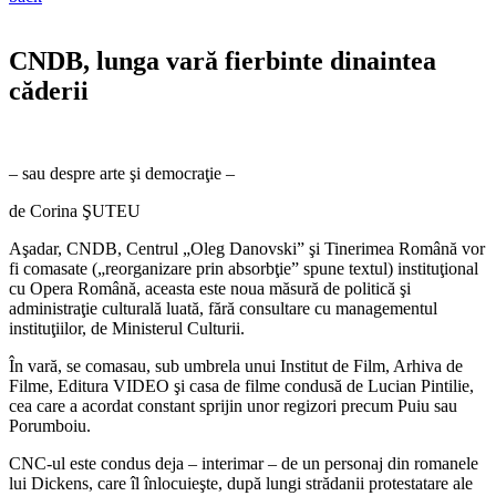
CNDB, lunga vară fierbinte dinaintea
căderii
– sau despre arte şi democraţie –
de Corina ŞUTEU
Aşadar, CNDB, Centrul „Oleg Danovski” şi Tinerimea Română vor
fi comasate („reorganizare prin absorbţie” spune textul) instituţional
cu Opera Română, aceasta este noua măsură de politică şi
administraţie culturală luată, fără consultare cu managementul
instituţiilor, de Ministerul Culturii.
În vară, se comasau, sub umbrela unui Institut de Film, Arhiva de
Filme, Editura VIDEO şi casa de filme condusă de Lucian Pintilie,
cea care a acordat constant sprijin unor regizori precum Puiu sau
Porumboiu.
CNC-ul este condus deja – interimar – de un personaj din romanele
lui Dickens, care îl înlocuieşte, după lungi strădanii protestatare ale