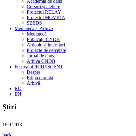
Academia de dans
Cursuri și ateliere
Proiectul RELAY
Proiectul MOVIDA
SEEDS
Mediatecă și Arhivă
Mediatecă
Publicații CNDB
Articole și interviuri
Proiecte de cercetare
Jurnal de dans
Arhiva CNDB
Festivalul IRIDESCENT
Despre
Ediția curentă
Arhivă
RO
EN
Știri
16.9.2013
back