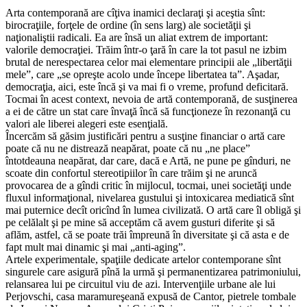
Arta contemporană are cîţiva inamici declaraţi şi aceştia sînt:
birocraţiile, forţele de ordine (în sens larg) ale societăţii şi
naţionaliştii radicali. Ea are însă un aliat extrem de important:
valorile democraţiei. Trăim într-o ţară în care la tot pasul ne izbim
brutal de nerespectarea celor mai elementare principii ale „libertăţii
mele”, care „se opreşte acolo unde începe libertatea ta”. Aşadar,
democraţia, aici, este încă şi va mai fi o vreme, profund deficitară.
Tocmai în acest context, nevoia de artă contemporană, de susţinerea
a ei de către un stat care învaţă încă să funcţioneze în rezonanţă cu
valori ale liberei alegeri este esenţială.
Încercăm să găsim justificări pentru a susţine financiar o artă care
poate că nu ne distrează neapărat, poate că nu „ne place”
întotdeauna neapărat, dar care, dacă e Artă, ne pune pe gînduri, ne
scoate din confortul stereotipiilor în care trăim şi ne aruncă
provocarea de a gîndi critic în mijlocul, tocmai, unei societăţi unde
fluxul informaţional, nivelarea gustului şi intoxicarea mediatică sînt
mai puternice decît oricînd în lumea civilizată. O artă care îl obligă şi
pe celălalt şi pe mine să acceptăm că avem gusturi diferite şi să
aflăm, astfel, că se poate trăi împreună în diversitate şi că asta e de
fapt mult mai dinamic şi mai „anti-aging”.
Artele experimentale, spaţiile dedicate artelor contemporane sînt
singurele care asigură pînă la urmă şi permanentizarea patrimoniului,
relansarea lui pe circuitul viu de azi. Intervenţiile urbane ale lui
Perjovschi, casa maramureşeană expusă de Cantor, pietrele tombale