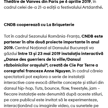
Théâtre de Vanves din Paris pe 6 aprilie 2019
, în
cadrul celei de-a 21-a ediții a festivalului Artdanthé.
CNDB cooperează cu La Briqueterie
Tot în cadrul Sezonului România-Franța,
CNDB este
partener în alte două proiecte importante în anul
2019.
Centrul Național al Dansului București va
găzdui
între 13 și 23 mai 2019 instalația interactivă
„Danse des guerriers de la ville/Dansul
războinicilor orașului”, creată de Cie Par Terre a
coregrafei franceze Anne Nguyen
, în cadrul căreia
spectatorii pot explora o serie de instalații
interactive care evocă diferite concepte și stiluri din
dansul hip-hop. Tuts, bounce, flow, freestyle, jam –
fiecare instalație este denumită după aceste stiluri,
pe care publicul este invitat să le experimenteze,
interacționând cu imaginile video, cu sunetele pe