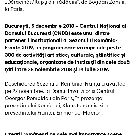
„Déracinés/Rupți din rădăcini”, de Bogdan Zamfir,
la Paris.
București, 5 decembrie 2018 –
Centrul Național al
Dansului București (CNDB) este unul dintre
partenerii instituționali ai Sezonului România-
Franța 2019, un program care va cuprinde peste
300 de activități artistice, culturale, științifice și
educaționale, organizate de instituții din cele două
țări între 28 noiembrie 2018 și 14 iulie 2019.
Deschiderea Sezonului România-Franța a avut loc
pe 27 noiembrie, la Domul Invalizilor și Centrul
Georges Pompidou din Paris, în prezența
președintelui României, Klaus Iohannis, și a
președintelui Franței, Emmanuel Macron.
Creații românești pe cele mai importante scene