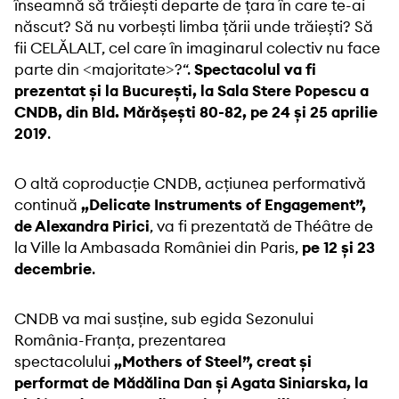
înseamnă să trăiești departe de țara în care te-ai
născut? Să nu vorbești limba țării unde trăiești? Să
fii CELĂLALT, cel care în imaginarul colectiv nu face
parte din <majoritate>?“.
Spectacolul va fi
prezentat și la București, la Sala Stere Popescu a
CNDB, din Bld. Mărășești 80-82, pe 24 și 25 aprilie
2019
.
O altă coproducție CNDB, acțiunea performativă
continuă
„Delicate Instruments of Engagement”,
de Alexandra Pirici
, va fi prezentată de Théâtre de
la Ville la Ambasada României din Paris,
pe 12 și 23
decembrie
.
CNDB va mai susține, sub egida Sezonului
România-Franța, prezentarea
spectacolului
„Mothers of Steel”, creat și
performat de Mădălina Dan și Agata Siniarska, la