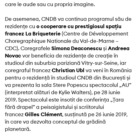
care le aude sau cu propria imagine.
De asemenea, CNDB va continua programul său de
rezidențe cu
o cooperare cu prestigiosul spațiu
francez La Briqueterie
(Centre de Développement
Choregraphique Nationale du Val-de-Marne –
CDC). Coregrafele
Simona Deaconescu
și
Andreea
Novac
vor beneficia de rezidențe de creație în
studioul din suburbia pariziană Vitry-sur-Seine, iar
coregraful francez
Christian Ubl
va veni în România
pentru o rezidență în studioul CNDB din București și
va prezenta la sala Stere Popescu spectacolul „AU”
(interpretat alături de Kylie Walters), pe 28 iunie
2019. Spectacolul este insotit de conferința „Țara
fără drapel” a peisaigistului și scriitorului
francez
Gilles Clément
, susținută pe 26 iunie 2019,
în care va dezvolta conceptul de grădină
planetară.