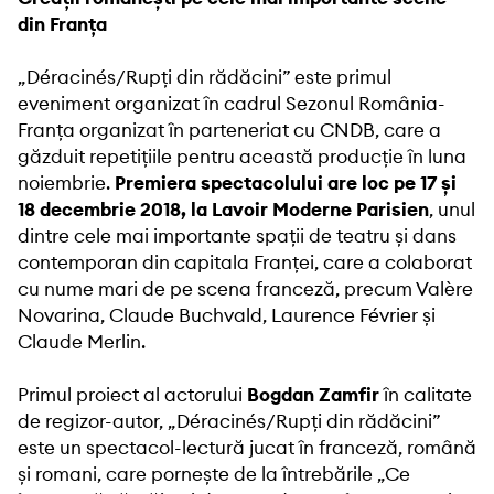
din Franța
„Déracinés/Rupți din rădăcini” este primul
eveniment organizat în cadrul Sezonul România-
Franța organizat în parteneriat cu CNDB, care a
găzduit repetițiile pentru această producție în luna
noiembrie.
Premiera spectacolului are loc pe 17 și
18 decembrie 2018, la Lavoir Moderne Parisien
, unul
dintre cele mai importante spații de teatru și dans
contemporan din capitala Franței, care a colaborat
cu nume mari de pe scena franceză, precum Valère
Novarina, Claude Buchvald, Laurence Février și
Claude Merlin.
Primul proiect al actorului
Bogdan Zamfir
în calitate
de regizor-autor, „Déracinés/Rupți din rădăcini”
este un spectacol-lectură jucat în franceză, română
și romani, care pornește de la întrebările „Ce