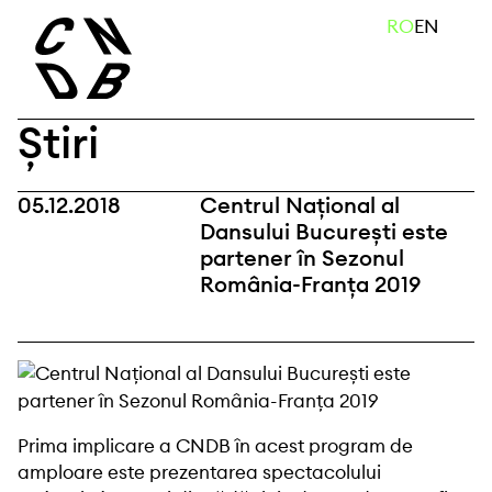
Skip
caută
RO
EN
to
content
Știri
05.12.2018
Centrul Național al
Dansului București este
partener în Sezonul
România-Franța 2019
Prima implicare a CNDB în acest program de
amploare este prezentarea spectacolului