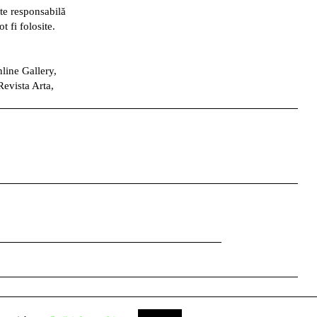
te responsabilă
t fi folosite.
line Gallery,
Revista Arta,
Facebook
Instagram