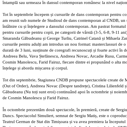
întamplă sau urmeaza în dansul contemporan românesc la nivel națion
Tot în septembrie începem și cursurile de dans contemporan pentru copi
am reunit sub numele de Studioul de dans contemporan al CNDB, un s
întâlnire cu și înțelegere a dansului contemporan. Am pastrat formatu
pentru cursurile pentru copii, pe categorii de vârstă (3-5, 6-8, 9-11 ani
Smaranda Găbudeanu și George Turliu, Catrinel Catană și Mihaela Zam
cursurile pentru adulți am introdus un nou format: masterclassuri de 
durată de 3 luni, susținute de coregrafi recunoscuți și foarte activi în
Andreea Belu, Vava Ștefănescu, Andreea Novac, Arcadie Rusu, Carm
Cosmin Manolescu, Farid Fairuz, fiecare dintre ei propunând o alta mo
înțelege și aborda mișcarea și corpul.
Tot din septembrie, Stagiunea CNDB propune spectacolele create de 
(Out of Order), Andreea Novac (Despre tandrețe), Cristina Lilienfeld 
Găbudeanu (Nu toți sunt eroi) continuând apoi în octombrie și noiemb
de Cosmin Manolescu și Farid Fairuz.
În octombrie prezentăm două spectacole, în premieră, create de Sergiu
Dancs. Spectacolul Simuliert, semnat de Sergiu Matiș, este o coprod
Teatrul German de Stat din Timișoara și va avea premiera la începutul 