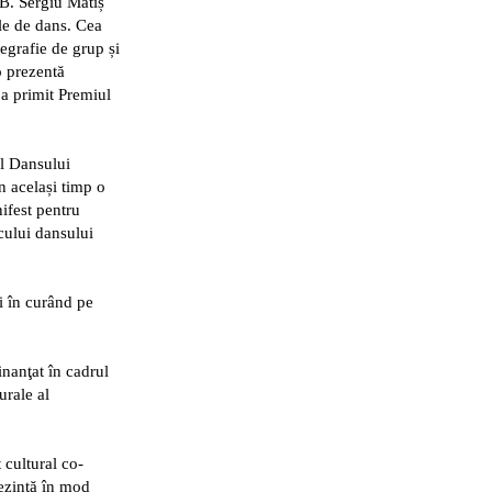
DB. Sergiu Matiș
ale de dans. Cea
grafie de grup și
o prezentă
 a primit Premiul
al Dansului
n același timp o
ifest pentru
ocului dansului
i în curând pe
nanţat în cadrul
urale al
cultural co-
rezintă în mod