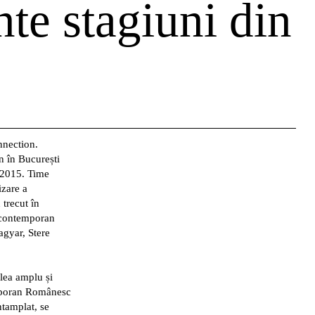
te stagiuni din
nnection.
n în București
 2015. Time
izare a
trecut în
i contemporan
agyar, Stere
lea amplu și
emporan Românesc
ntamplat, se