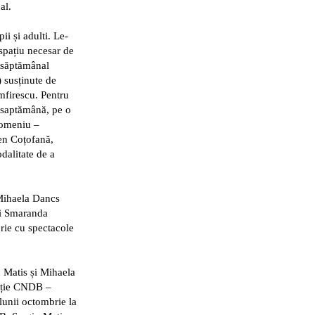
al.
i și adulti. Le-
pațiu necesar de
l săptămânal
) susținute de
firescu. Pentru
o saptămână, pe o
 domeniu –
en Coțofană,
dalitate de a
Mihaela Dancs
și Smaranda
rie cu spectacole
 Matis și Mihaela
ucție CNDB –
lunii octombrie la