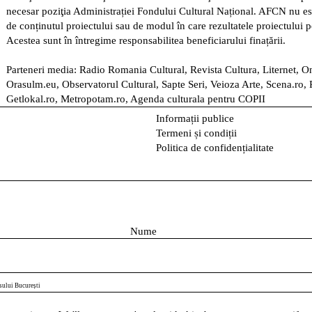
necesar poziţia Administrației Fondului Cultural Național. AFCN nu es
de conținutul proiectului sau de modul în care rezultatele proiectului po
Acestea sunt în întregime responsabilitea beneficiarului finațării.
Parteneri media: Radio Romania Cultural, Revista Cultura, Liternet, On
Orasulm.eu, Observatorul Cultural, Sapte Seri, Veioza Arte, Scena.ro, 
Getlokal.ro, Metropotam.ro, Agenda culturala pentru COPII
Informații publice
Termeni și condiții
Politica de confidențialitate
N
u
m
e
sului București