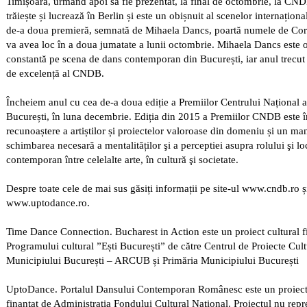
Timișoara, urmând apoi să fie prezentat, la final de octombrie, la CN
trăiește și lucrează în Berlin și este un obișnuit al scenelor internațion
de-a doua premieră, semnată de Mihaela Dancs, poartă numele de Core
va avea loc în a doua jumatate a lunii octombrie. Mihaela Dancs este 
constantă pe scena de dans contemporan din București, iar anul trecut
de excelență al CNDB.
Încheiem anul cu cea de-a doua ediție a Premiilor Centrului Național 
București, în luna decembrie. Ediția din 2015 a Premiilor CNDB este î
recunoaștere a artiștilor și proiectelor valoroase din domeniu și un man
schimbarea necesară a mentalităților şi a perceptiei asupra rolului şi l
contemporan între celelalte arte, în cultură şi societate.
Despre toate cele de mai sus găsiți informații pe site-ul www.cndb.ro ș
www.uptodance.ro.
Time Dance Connection. Bucharest in Action este un proiect cultural fi
Programului cultural ”Ești București” de către Centrul de Proiecte Cult
Municipiului București – ARCUB și Primăria Municipiului București
UptoDance. Portalul Dansului Contemporan Românesc este un proiect 
finanţat de Administraţia Fondului Cultural Naţional. Proiectul nu rep