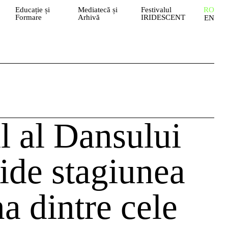
Educație și
Mediatecă și
Festivalul
RO
Formare
Arhivă
IRIDESCENT
EN
l al Dansului
ide stagiunea
a dintre cele