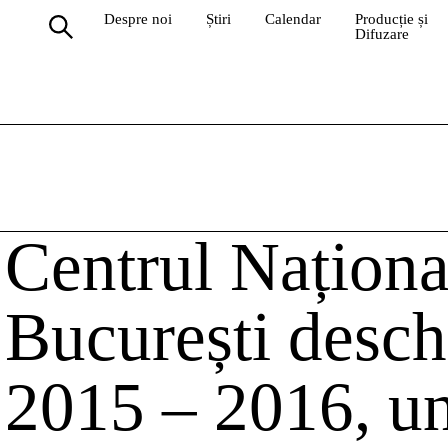
Despre noi
Știri
Calendar
Producție și
Difuzare
Centrul Naționa
București desch
2015 – 2016, un