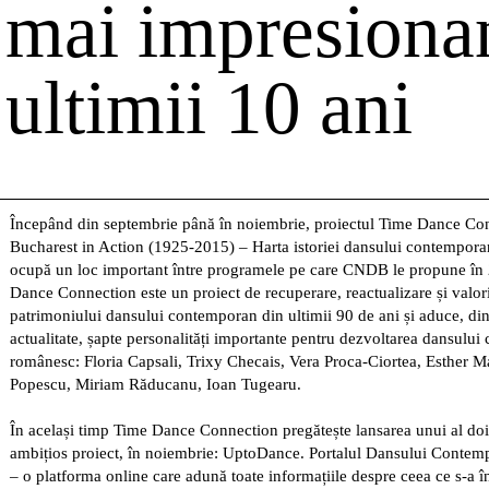
mai impresionan
ultimii 10 ani
Începând din septembrie până în noiembrie, proiectul Time Dance Co
Bucharest in Action (1925-2015) – Harta istoriei dansului contempora
ocupă un loc important între programele pe care CNDB le propune în
Dance Connection este un proiect de recuperare, reactualizare și valor
patrimoniului dansului contemporan din ultimii 90 de ani și aduce, din 
actualitate, șapte personalități importante pentru dezvoltarea dansulu
românesc: Floria Capsali, Trixy Checais, Vera Proca-Ciortea, Esther M
Popescu, Miriam Răducanu, Ioan Tugearu.
În același timp Time Dance Connection pregătește lansarea unui al doi
ambițios proiect, în noiembrie: UptoDance. Portalul Dansului Cont
– o platforma online care adună toate informațiile despre ceea ce s-a î