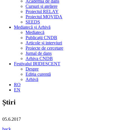
Academia de dans
Cursuri și ateliere
Proiectul RELAY
Proiectul MOVIDA
SEEDS
Mediatecă și Arhivă
Mediatecă
Publicații CNDB
Articole și interviuri
Proiecte de cercetare
Jurnal de dans
Arhiva CNDB
Festivalul IRIDESCENT
Despre
Ediția curentă
Arhivă
RO
EN
Știri
05.6.2017
back