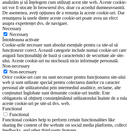
analizăm și să înțelegem cum utilizați acest site web. Aceste cookie-
uri vor fi stocate în browserul dvs. doar cu acordul dumneavoastră.
De asemenea, aveți opțiunea de a renunța la aceste cookie-uri. Dar
renunțarea la unele dintre aceste cookie-uri poate avea un efect
asupra experienței dvs. de navigare.
Necessary
Necessary
Întotdeauna activate
Cookie-urile necesare sunt absolut esențiale pentru ca site-ul să
funcționeze corect. Această categorie include numai cookie-uri care
asigură funcționalități de bază și caracteristici de securitate ale site-
ului. Aceste cookie-uri nu stochează nicio informație personală.
Non-necessary
Non-necessary
Orice cookie-uri care nu sunt necesare pentru funcționarea site-ului
web și sunt utilizate special pentru colectarea datelor cu caracter
personal ale utilizatorului prin intermediul analitice, reclame, alte
conținuturi înglobate sunt denumite cookie-uri inutile. Este
obligatoriu să obțineți consimțământul utilizatorului înainte de a rula
aceste cookie-uri pe site-ul dvs. web.
Functional
Functional
Functional cookies help to perform certain functionalities like
sharing the content of the website on social media platforms, collect
feedbacks, and other third-party features.