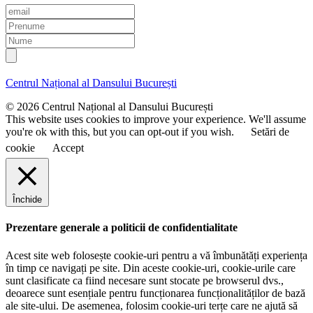
E
m
P
a
r
N
i
e
u
l
n
m
u
e
Centrul Național al Dansului București
m
e
© 2026 Centrul Național al Dansului București
This website uses cookies to improve your experience. We'll assume
you're ok with this, but you can opt-out if you wish.
Setări de
cookie
Accept
Închide
Prezentare generale a politicii de confidentialitate
Acest site web folosește cookie-uri pentru a vă îmbunătăți experiența
în timp ce navigați pe site. Din aceste cookie-uri, cookie-urile care
sunt clasificate ca fiind necesare sunt stocate pe browserul dvs.,
deoarece sunt esențiale pentru funcționarea funcționalităților de bază
ale site-ului. De asemenea, folosim cookie-uri terțe care ne ajută să