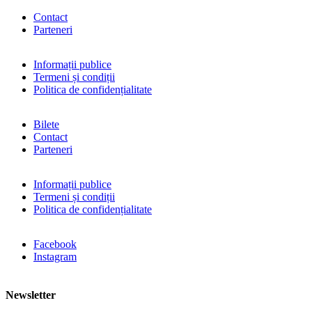
Contact
Parteneri
Informații publice
Termeni și condiții
Politica de confidențialitate
Bilete
Contact
Parteneri
Informații publice
Termeni și condiții
Politica de confidențialitate
Facebook
Instagram
Newsletter