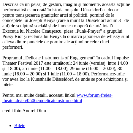
Descrisă ca un peisaj de gesturi, imagini și momente, această acțiune
performativă e ancorată în istoria orașului Düsseldorf ca decor
pentru transgresarea granițelor artei și politicii, pornind de la
conceptele lui Joseph Beuys (care a murit la Düsseldorf acum 31 de
ani) de sculptură socială și de lume ca o operă de artă totală.
Execuția lui Nicolae Ceaușescu, piesa „Punk-Prayer” a grupului
Pussy Riot și reclama lui Beuys la o marcă japoneză de whisky sunt
câteva dintre punctele de pornire ale acțiunilor celor cinci
performeri.
Programul „Delicate Instruments of Engagement” în cadrul Impulse
Theater Festival 2017 este următorul: 24 iunie (vernisaj, între 14.00
și 18.00), 25 iunie (11.00 – 18.00), 29 iunie (16.00 – 20.00), 30
iunie (16.00 – 20.00) și 1 iulie (11.00 – 18.00). Performance-urile
vor avea loc la Kunsthalle Düsseldorf, de unde se pot achiziționa și
bilete.
Pentru mai multe detalii, accesați linkul
www.forum-freies-
theater.de/en/0506en/delicateinstrume.html
credit foto Andrei Dinu
Bilete