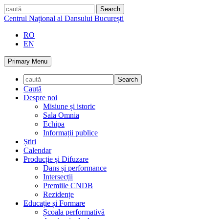
Skip
caută
to
Centrul Național al Dansului București
content
RO
EN
Primary Menu
Caută
Despre noi
Misiune și istoric
Sala Omnia
Echipa
Informații publice
Știri
Calendar
Producție și Difuzare
Dans și performance
Intersecții
Premiile CNDB
Rezidențe
Educație și Formare
Școala performativă