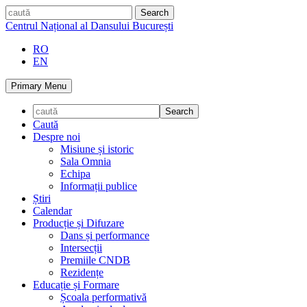
Skip
caută
to
Centrul Național al Dansului București
content
RO
EN
Primary Menu
Caută
Despre noi
Misiune și istoric
Sala Omnia
Echipa
Informații publice
Știri
Calendar
Producție și Difuzare
Dans și performance
Intersecții
Premiile CNDB
Rezidențe
Educație și Formare
Școala performativă