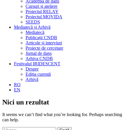
Academia de dans
Cursuri și ateliere
Proiectul RELAY
Proiectul MOVIDA
SEEDS
Mediatecă și Arhivă
Mediatecă
Publicații CNDB
Articole și interviuri
Proiecte de cercetare
Jurnal de dans
Arhiva CNDB
Festivalul IRIDESCENT
Despre
Ediția curentă
Arhivă
RO
EN
Nici un rezultat
It seems we can’t find what you’re looking for. Perhaps searching
can help.
Caută