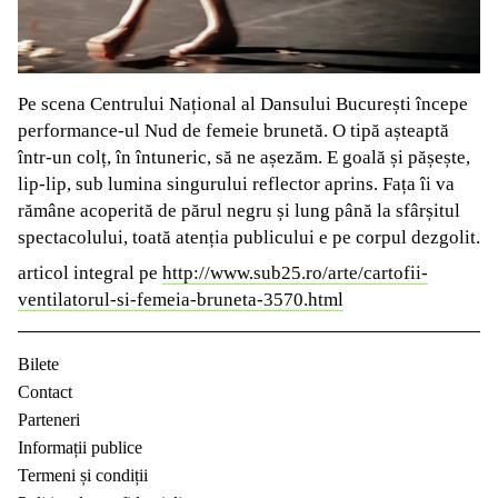
Pe scena Centrului Național al Dansului București începe
performance-ul Nud de femeie brunetă. O tipă așteaptă
într-un colț, în întuneric, să ne așezăm. E goală și pășește,
lip-lip, sub lumina singurului reflector aprins. Fața îi va
rămâne acoperită de părul negru și lung până la sfârșitul
spectacolului, toată atenția publicului e pe corpul dezgolit.
articol integral pe
http://www.sub25.ro/arte/cartofii-
ventilatorul-si-femeia-bruneta-3570.html
Bilete
Contact
Parteneri
Informații publice
Termeni și condiții