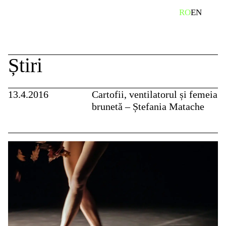
Skip
caută
RO
EN
to
content
Știri
13.4.2016
Cartofii, ventilatorul și femeia
brunetă – Ștefania Matache