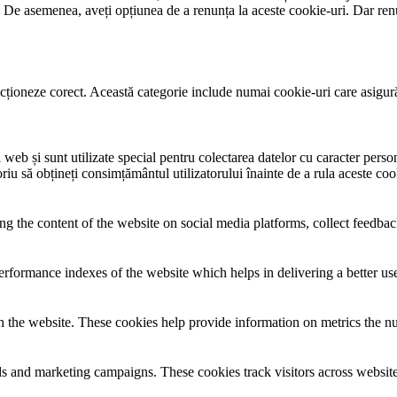
 De asemenea, aveți opțiunea de a renunța la aceste cookie-uri. Dar renu
ționeze corect. Această categorie include numai cookie-uri care asigură fu
eb și sunt utilizate special pentru colectarea datelor cu caracter persona
riu să obțineți consimțământul utilizatorului înainte de a rula aceste coo
ing the content of the website on social media platforms, collect feedback
formance indexes of the website which helps in delivering a better user
h the website. These cookies help provide information on metrics the numb
ds and marketing campaigns. These cookies track visitors across website