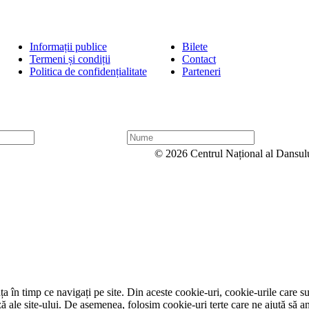
Informații publice
Bilete
Termeni și condiții
Contact
Politica de confidențialitate
Parteneri
N
u
© 2026 Centrul Național al Dansul
m
e
 în timp ce navigați pe site. Din aceste cookie-uri, cookie-urile care su
ză ale site-ului. De asemenea, folosim cookie-uri terțe care ne ajută să a