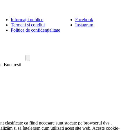
Informații publice
Facebook
Termeni și condiții
Instagram
Politica de confidențialitate
ui București
nt clasificate ca fiind necesare sunt stocate pe browserul dvs.,
nalizăm și să înțelegem cum utilizați acest site web. Aceste cookie-