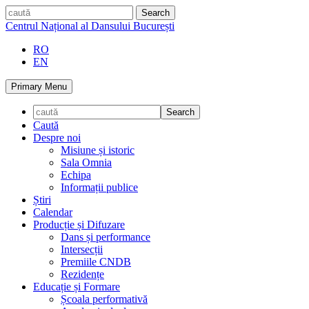
Skip
caută
to
Centrul Național al Dansului București
content
RO
EN
Primary Menu
Caută
Despre noi
Misiune și istoric
Sala Omnia
Echipa
Informații publice
Știri
Calendar
Producție și Difuzare
Dans și performance
Intersecții
Premiile CNDB
Rezidențe
Educație și Formare
Școala performativă