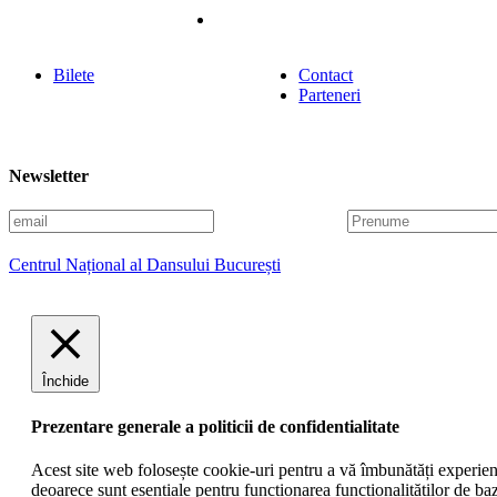
Bilete
Contact
Parteneri
Newsletter
E
P
m
r
a
e
Centrul Național al Dansului București
i
n
l
u
m
e
Închide
Prezentare generale a politicii de confidentialitate
Acest site web folosește cookie-uri pentru a vă îmbunătăți experiența
deoarece sunt esențiale pentru funcționarea funcționalităților de ba