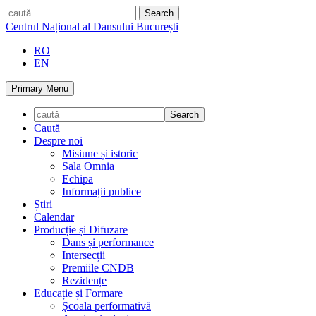
Skip
caută
to
Centrul Național al Dansului București
content
RO
EN
Primary Menu
Caută
Despre noi
Misiune și istoric
Sala Omnia
Echipa
Informații publice
Știri
Calendar
Producție și Difuzare
Dans și performance
Intersecții
Premiile CNDB
Rezidențe
Educație și Formare
Școala performativă