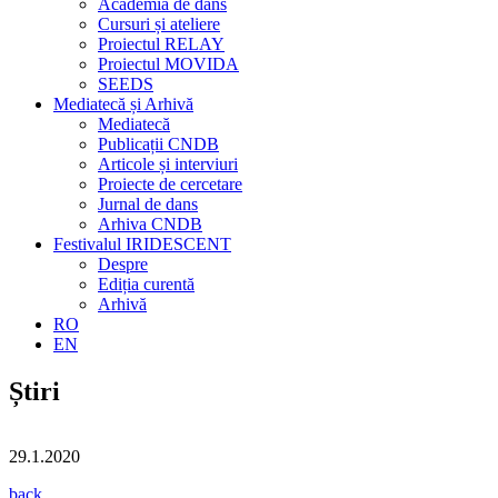
Academia de dans
Cursuri și ateliere
Proiectul RELAY
Proiectul MOVIDA
SEEDS
Mediatecă și Arhivă
Mediatecă
Publicații CNDB
Articole și interviuri
Proiecte de cercetare
Jurnal de dans
Arhiva CNDB
Festivalul IRIDESCENT
Despre
Ediția curentă
Arhivă
RO
EN
Știri
29.1.2020
back