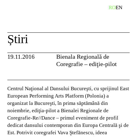
Skip
RO
EN
caută
to
content
Știri
19.11.2016
Bienala Regională de
Coregrafie – ediţie-pilot
Centrul Naţional al Dansului Bucureşti, cu sprijinul East
European Performing Arts Platform (Polonia) a
organizat la Bucureşti, în prima săptămână din
noiembrie, ediţia-pilot a Bienalei Regionale de
Coregrafie-Re//Dance – primul eveniment de profil
dedicat dansului contemporan din Europa Centrală şi de
Est. Potrivit coregrafei Vava Ştefănescu, ideea