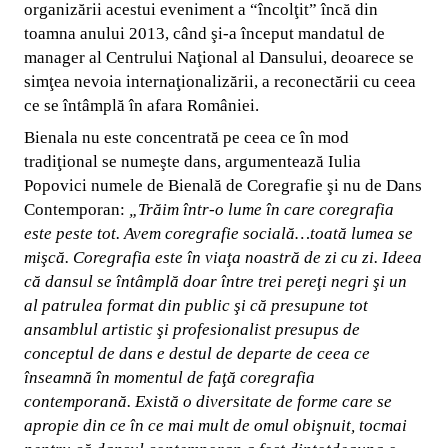
organizării acestui eveniment a “încolţit” încă din
toamna anului 2013, când şi-a început mandatul de
manager al Centrului Naţional al Dansului, deoarece se
simţea nevoia internaţionalizării, a reconectării cu ceea
ce se întâmplă în afara României.
Bienala nu este concentrată pe ceea ce în mod
tradiţional se numeşte dans, argumentează Iulia
Popovici numele de Bienală de Coregrafie şi nu de Dans
Contemporan:
„
Trăim într-o lume în care coregrafia
este peste tot. Avem coregrafie socială…toată lumea se
mişcă. Coregrafia este în viaţa noastră de zi cu zi. Ideea
că dansul se întâmplă doar între trei pereţi negri şi un
al patrulea format din public şi că presupune tot
ansamblul artistic şi profesionalist presupus de
conceptul de dans e destul de departe de ceea ce
înseamnă în momentul de faţă coregrafia
contemporană. Există o diversitate de forme care se
apropie din ce în ce mai mult de omul obişnuit, tocmai