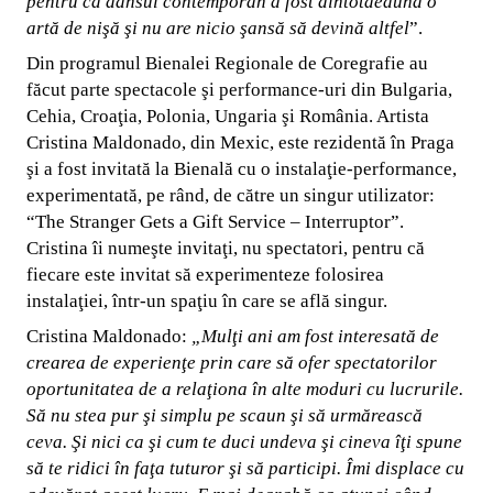
pentru că dansul contemporan a fost dintotdeauna o
artă de nişă şi nu are nicio şansă să devină altfel
”.
Din programul Bienalei Regionale de Coregrafie au
făcut parte spectacole şi performance-uri din Bulgaria,
Cehia, Croaţia, Polonia, Ungaria şi România. Artista
Cristina Maldonado, din Mexic, este rezidentă în Praga
şi a fost invitată la Bienală cu o instalaţie-performance,
experimentată, pe rând, de către un singur utilizator:
“The Stranger Gets a Gift Service – Interruptor”.
Cristina îi numeşte invitaţi, nu spectatori, pentru că
fiecare este invitat să experimenteze folosirea
instalaţiei, într-un spaţiu în care se află singur.
Cristina Maldonado:
„
Mulţi ani am fost interesată de
crearea de experienţe prin care să ofer spectatorilor
oportunitatea de a relaţiona în alte moduri cu lucrurile.
Să nu stea pur şi simplu pe scaun şi să urmărească
ceva. Şi nici ca şi cum te duci undeva şi cineva îţi spune
să te ridici în faţa tuturor şi să participi. Îmi displace cu