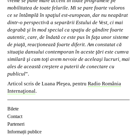
vreme se pune mare accent în toate programele pe
mobilitatea de toate felurile. Mi se pare foarte valoros
ce se întâmplă în spaţiul est-european, dar nu neapărat
dintr-o perspectivă a separării Estului de Vest, ci mai
degrabă şi în mod special ca spaţiu de gândire foarte
autentic, care, de îndată ce este pus în faţa unor sisteme
de piaţă, reacţionează foarte diferit. Am constatat că
situaţia dansului contemporan în aceste ţări este cumva
similară şi cam toţi avem nevoie de aceleaşi lucruri, mai
ales de această creştere a puterii de conectare cu
publicul
”.
Articol scris de Luana Pleşea, pentru
Radio România
Internaţional
.
Bilete
Contact
Parteneri
Informații publice