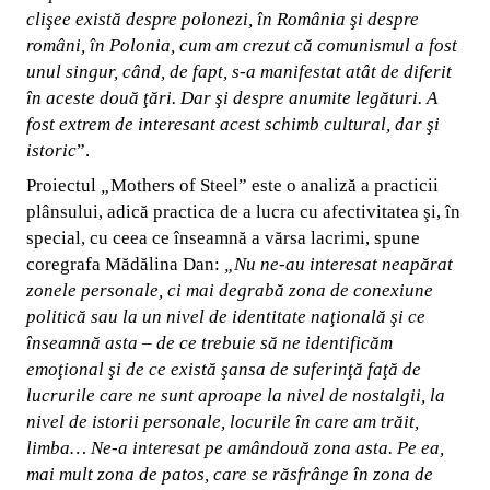
clişee există despre polonezi, în România şi despre
români, în Polonia, cum am crezut că comunismul a fost
unul singur, când, de fapt, s-a manifestat atât de diferit
în aceste două ţări. Dar şi despre anumite legături. A
fost extrem de interesant acest schimb cultural, dar şi
istoric
”.
Proiectul
„
Mothers of Steel” este o analiză a practicii
plânsului, adică practica de a lucra cu afectivitatea şi, în
special, cu ceea ce înseamnă a vărsa lacrimi, spune
coregrafa Mădălina Dan:
„
Nu ne-au interesat neapărat
zonele personale, ci mai degrabă zona de conexiune
politică sau la un nivel de identitate naţională şi ce
înseamnă asta – de ce trebuie să ne identificăm
emoţional şi de ce există şansa de suferinţă faţă de
lucrurile care ne sunt aproape la nivel de nostalgii, la
nivel de istorii personale, locurile în care am trăit,
limba… Ne-a interesat pe amândouă zona asta. Pe ea,
mai mult zona de patos, care se răsfrânge în zona de