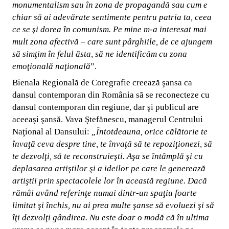
monumentalism sau în zona de propagandă sau cum e
chiar să ai adevărate sentimente pentru patria ta, ceea
ce se şi dorea în comunism. Pe mine m-a interesat mai
mult zona afectivă – care sunt pârghiile, de ce ajungem
să simţim în felul ăsta, să ne identificăm cu zona
emoţională naţională
”.
Bienala Regională de Coregrafie creează şansa ca
dansul contemporan din România să se reconecteze cu
dansul contemporan din regiune, dar şi publicul are
aceeaşi şansă. Vava Ştefănescu, managerul Centrului
Naţional al Dansului:
„
Întotdeauna, orice călătorie te
învaţă ceva despre tine, te învaţă să te repoziţionezi, să
te dezvolţi, să te reconstruieşti. Aşa se întâmplă şi cu
deplasarea artiştilor şi a ideilor pe care le generează
artiştii prin spectacolele lor în această regiune. Dacă
rămâi având referinţe numai dintr-un spaţiu foarte
limitat şi închis, nu ai prea multe şanse să evoluezi şi să
îţi dezvolţi gândirea. Nu este doar o modă că în ultima