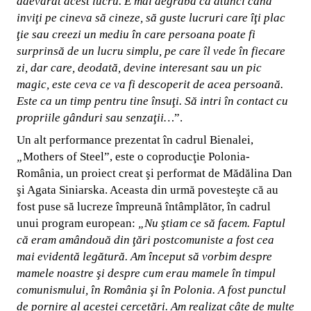
adevărat acest lucru. E mai degrabă ca atunci când
inviţi pe cineva să cineze, să guste lucruri care îţi plac
ţie sau creezi un mediu în care persoana poate fi
surprinsă de un lucru simplu, pe care îl vede în fiecare
zi, dar care, deodată, devine interesant sau un pic
magic, este ceva ce va fi descoperit de acea persoană.
Este ca un timp pentru tine însuţi. Să intri în contact cu
propriile gânduri sau senzaţii…
”.
Un alt performance prezentat în cadrul Bienalei,
„
Mothers of Steel”, este o coproducţie Polonia-
România, un proiect creat şi performat de Mădălina Dan
şi Agata Siniarska. Aceasta din urmă povesteşte că au
fost puse să lucreze împreună întâmplător, în cadrul
unui program european:
„
Nu ştiam ce să facem. Faptul
că eram amândouă din ţări postcomuniste a fost cea
mai evidentă legătură. Am început să vorbim despre
mamele noastre şi despre cum erau mamele în timpul
comunismului, în România şi în Polonia. A fost punctul
de pornire al acestei cercetări. Am realizat câte de multe