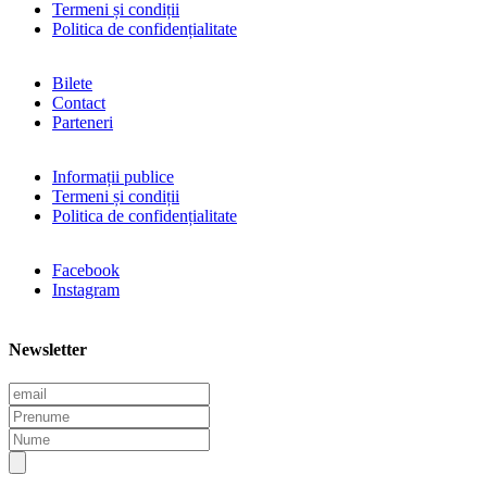
Termeni și condiții
Politica de confidențialitate
Bilete
Contact
Parteneri
Informații publice
Termeni și condiții
Politica de confidențialitate
Facebook
Instagram
Newsletter
E
m
P
a
r
N
i
e
u
l
n
m