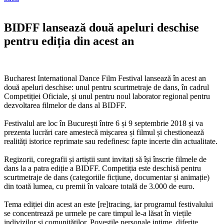
BIDFF lansează două apeluri deschise
pentru ediția din acest an
Bucharest International Dance Film Festival lansează în acest an
două apeluri deschise: unul pentru scurtmetraje de dans, în cadrul
Competiției Oficiale, și unul pentru noul laborator regional pentru
dezvoltarea filmelor de dans al BIDFF.
Festivalul are loc în București între 6 și 9 septembrie 2018 și va
prezenta lucrări care amestecă mișcarea și filmul și chestionează
realități istorice reprimate sau redefinesc fapte incerte din actualitate.
Regizorii, coregrafii și artiștii sunt invitați să își înscrie filmele de
dans la a patra ediție a BIDFF. Competiția este deschisă pentru
scurtmetraje de dans (categoriile ficțiune, documentar și animație)
din toată lumea, cu premii în valoare totală de 3.000 de euro.
Tema ediției din acest an este [re]tracing, iar programul festivalului
se concentrează pe urmele pe care timpul le-a lăsat în viețile
indivizilor și comunităților. Poveștile personale intime, diferite