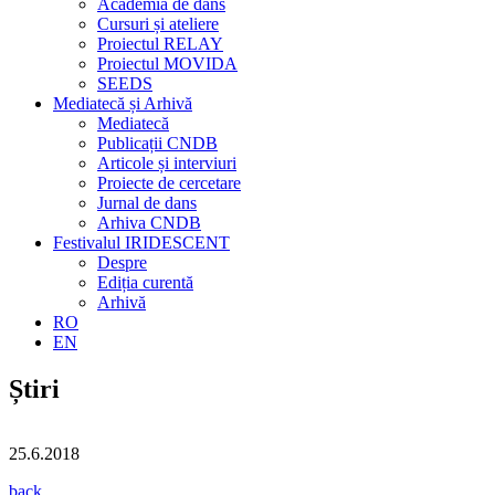
Academia de dans
Cursuri și ateliere
Proiectul RELAY
Proiectul MOVIDA
SEEDS
Mediatecă și Arhivă
Mediatecă
Publicații CNDB
Articole și interviuri
Proiecte de cercetare
Jurnal de dans
Arhiva CNDB
Festivalul IRIDESCENT
Despre
Ediția curentă
Arhivă
RO
EN
Știri
25.6.2018
back