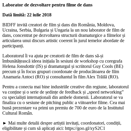
Laborator de dezvoltare pentru filme de dans
Dată limită: 22 iulie 2018
BIDFF invită creatori de film și dans din România, Moldova,
Ucraina, Serbia, Bulgaria și Ungaria la un nou laborator de film de
dans, concentrat pe dezvoltarea structurii dramaturgice a filmelor și
articularea unui discurs artistic coerent în jurul temelor abordate de
participanți.
Laboratorul îi va ajuta pe creatorii de film de dans să-și
îmbunătățească ideea inițiala în sesiuni de workshop cu coregrafa
Helena Jonsdottir (IS) și dramaturgul și scriitorul Guy Cools (BE)
precum și în focus grupuri coordonate de producătoarea de film
Anamaria Antoci (RO) și consultantul în film Alex Trăilă (RO).
Pentru a conecta mai bine industriile creative din regiune, laboratorul
va conține și o serie de ședințe de feedback și „speed networking”
cu specialiști internaționali din ambele domenii. Laboratorul se va
finaliza cu o sesiune de pitching public a viitoarelor filme. Cea mai
bună prezentare va primi un premiu de 700 de euro de la Institutul
Cultural Român.
► Mai multe detalii despre artiștii invitați, coordonatori, condiții,
eligibilitate și cum să aplicați aici: https://goo.gl/xyS2C1