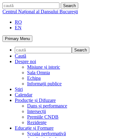
Skip
caută
to
Centrul Național al Dansului București
content
RO
EN
Primary Menu
Caută
Despre noi
Misiune și istoric
Sala Omnia
Echipa
Informații publice
Știri
Calendar
Producție și Difuzare
Dans și performance
Intersecții
Premiile CNDB
Rezidențe
Educație și Formare
Școala performativă