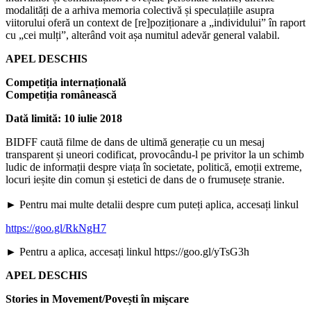
modalități de a arhiva memoria colectivă și speculațiile asupra
viitorului oferă un context de [re]poziționare a „individului” în raport
cu „cei mulți”, alterând voit așa numitul adevăr general valabil.
APEL DESCHIS
Competiția internațională
Competiția românească
Dată limită: 10 iulie 2018
BIDFF caută filme de dans de ultimă generație cu un mesaj
transparent și uneori codificat, provocându-l pe privitor la un schimb
ludic de informații despre viața în societate, politică, emoții extreme,
locuri ieșite din comun și estetici de dans de o frumusețe stranie.
► Pentru mai multe detalii despre cum puteți aplica, accesați linkul
https://goo.gl/RkNgH7
► Pentru a aplica, accesați linkul https://goo.gl/yTsG3h
APEL DESCHIS
Stories in Movement/Povești în mișcare