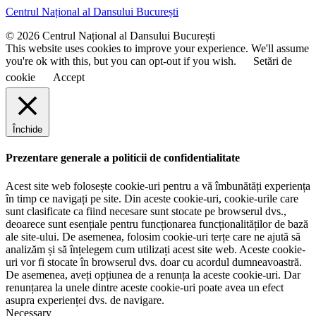
u
e
Centrul Național al Dansului București
m
e
© 2026 Centrul Național al Dansului București
This website uses cookies to improve your experience. We'll assume
you're ok with this, but you can opt-out if you wish.
Setări de
cookie
Accept
Închide
Prezentare generale a politicii de confidentialitate
Acest site web folosește cookie-uri pentru a vă îmbunătăți experiența
în timp ce navigați pe site. Din aceste cookie-uri, cookie-urile care
sunt clasificate ca fiind necesare sunt stocate pe browserul dvs.,
deoarece sunt esențiale pentru funcționarea funcționalităților de bază
ale site-ului. De asemenea, folosim cookie-uri terțe care ne ajută să
analizăm și să înțelegem cum utilizați acest site web. Aceste cookie-
uri vor fi stocate în browserul dvs. doar cu acordul dumneavoastră.
De asemenea, aveți opțiunea de a renunța la aceste cookie-uri. Dar
renunțarea la unele dintre aceste cookie-uri poate avea un efect
asupra experienței dvs. de navigare.
Necessary