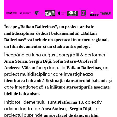
Începe „Balkan Ballerinas”, un proiect artistic
multidisciplinar dedicat balcanismului! „Balkan
Ballerinas” va include un spectacol în turneu regional,
un film documentar și un studiu antropologic
Începând cu luna august, coregrafii & performerii
,
,
și
Anca Stoica
Sergiu Diță
Sofia Sitaru-Onofrei
încep lucrul la
, un
Andreea Vălean
Balkan Ballerinas
proiect multidisciplinar care investighează
&
și
identitatea balcanică
situația dansatorului balcanic
care intenționează
să înlăture stereotipurile asociate
.
ideii de balcanism
Inițiatorii demersului sunt
, colectiv
Platforma 13
artistic fondat de
și
, iar
Anca Stoica
Sergiu Diță
proiectul cuprinde
un spectacol de dans, un film