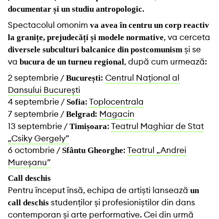
documentar și un studiu antropologic.
Spectacolul omonim
va avea în centru un corp reactiv
, va cerceta
la granițe, prejudecăți și modele normative
și se
diversele subculturi balcanice din postcomunism
va
, după cum urmează:
bucura de un turneu regional
2 septembrie /
:
Centrul Național al
București
Dansului București
4 septembrie /
:
Toplocentrala
Sofia
7 septembrie /
:
Magacin
Belgrad
13 septembrie /
:
Teatrul Maghiar de Stat
Timișoara
„Csiky Gergely”
6 octombrie /
:
Teatrul „Andrei
Sfântu Gheorghe
Mureșanu”
Call deschis
Pentru început însă, echipa de artiști lansează
un
studenților și profesioniștilor din dans
call deschis
contemporan și arte performative. Cei din urmă