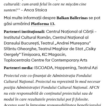
culturală: cum arată felul în care ne mișcăm cine
– Anca Stoica
suntem?”
Mai multe informații despre
se pot
Balkan Ballerinas
găsi urmărind
.
Platforma 13
: Centrul Național al Cărții –
Parteneri instituționali
Institutul Cultural Român, Centrul Național al
Dansului București, Teatrul „Andrei Mureșanu”
Sfântu Gheorghe, Teatrul Maghiar de Stat „Csiky
Gergely” Timișoara, KC Magacin,
Toplocentrala Centre for Contemporary Arts
: ISCOADA, Happening, Teatrul Azi
Parteneri media
Proiectul este co-finanțat de Administrația Fondului
Cultural Naţional. Proiectul nu reprezintă în mod necesar
poziţia Administrației Fondului Cultural Național. AFCN
nu este responsabilă de conținutul proiectului sau de
modul în care rezultatele proiectului pot fi folosite.
Acestea sunt în întregime responsabilitatea beneficiarului