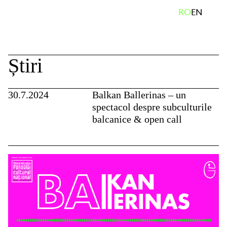
Skip
caută
RO
EN
to
content
Știri
30.7.2024
Balkan Ballerinas – un
spectacol despre subculturile
balcanice & open call