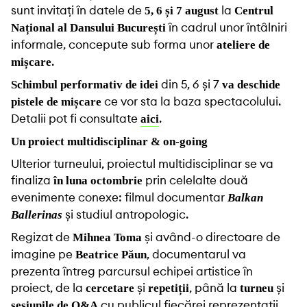
sunt invitați în datele de
la
5, 6 și 7 august
Centrul
în
cadrul unor întâlniri
Național al Dansului București
informale, concepute sub forma unor
ateliere de
.
mișcare
din 5, 6 și 7
Schimbul performativ de idei
va deschide
ce vor sta la baza spectacolului.
pistele de mișcare
Detalii pot fi consultate
.
aici
Un proiect multidisciplinar & on-going
Ulterior turneului, proiectul multidisciplinar se va
finaliza
prin celelalte două
în luna octombrie
evenimente conexe: filmul documentar
Balkan
și studiul antropologic.
Ballerinas
Regizat de
și având-o directoare de
Mihnea Toma
imagine pe
, documentarul va
Beatrice Păun
prezenta întreg parcursul echipei artistice în
proiect, de la
și
, până la
și
cercetare
repetiții
turneu
cu publicul fiecărei reprezentații.
sesiunile de Q&A