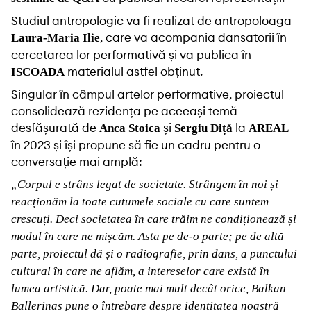
Studiul antropologic va fi realizat de antropoloaga
, care va acompania dansatorii în
Laura-Maria Ilie
cercetarea lor performativă și va publica în
materialul astfel obținut.
ISCOADA
Singular în câmpul artelor performative, proiectul
consolidează rezidența pe aceeași temă
desfășurată de
și
la
Anca Stoica
Sergiu Diță
AREAL
în 2023 și își propune să fie un cadru pentru o
conversație mai amplă:
„Corpul e strâns legat de societate. Strângem în noi și
reacționăm la toate cutumele sociale cu care suntem
crescuți. Deci societatea în care trăim ne condiționează și
modul în care ne mișcăm. Asta pe de-o parte; pe de altă
parte, proiectul dă și o radiografie, prin dans, a punctului
cultural în care ne aflăm, a intereselor care există în
lumea artistică. Dar, poate mai mult decât orice, Balkan
Ballerinas pune o întrebare despre identitatea noastră