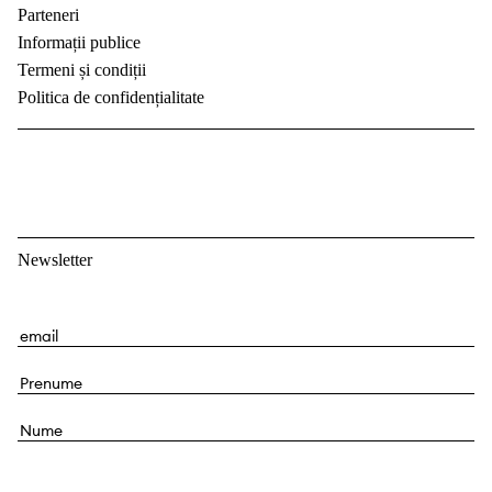
Parteneri
Informații publice
Termeni și condiții
Politica de confidențialitate
Newsletter
E
m
P
a
r
i
N
e
l
u
n
m