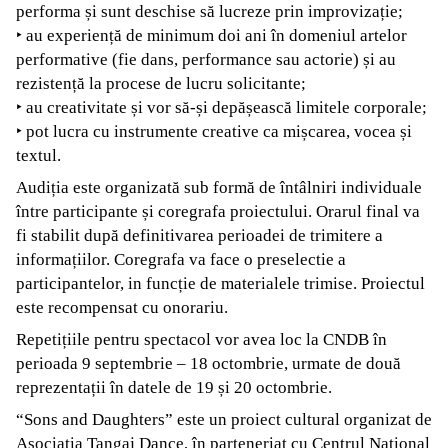
performa și sunt deschise să lucreze prin improvizație;
‣ au experiență de minimum doi ani în domeniul artelor
performative (fie dans, performance sau actorie) și au
rezistență la procese de lucru solicitante;
‣ au creativitate și vor să-și depășească limitele corporale;
‣ pot lucra cu instrumente creative ca mișcarea, vocea și
textul.
Audiția este organizată sub formă de întâlniri individuale
între participante și coregrafa proiectului. Orarul final va
fi stabilit după definitivarea perioadei de trimitere a
informațiilor. Coregrafa va face o preselectie a
participantelor, in funcție de materialele trimise. Proiectul
este recompensat cu onorariu.
Repetițiile pentru spectacol vor avea loc la CNDB în
perioada 9 septembrie – 18 octombrie, urmate de două
reprezentații în datele de 19 și 20 octombrie.
“Sons and Daughters” este un proiect cultural organizat de
Asociația Tangaj Dance, în parteneriat cu Centrul Național