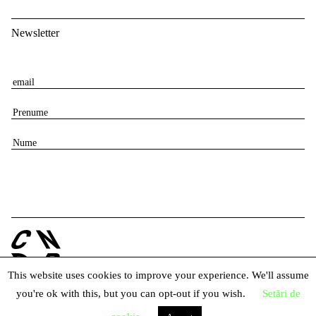
Newsletter
E
m
P
a
r
i
N
e
l
u
n
m
u
e
m
e
This website uses cookies to improve your experience. We'll assume
you're ok with this, but you can opt-out if you wish.
Setări de
© 2026 Centrul Național al Dansului București