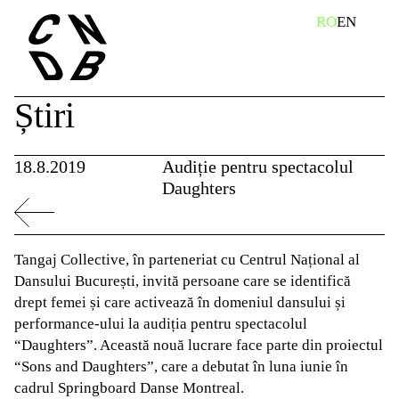
Skip
caută
RO
EN
to
content
Știri
18.8.2019
Audiție pentru spectacolul
Daughters
Tangaj Collective, în parteneriat cu Centrul Național al
Dansului București, invită persoane care se identifică
drept femei și care activează în domeniul dansului și
performance-ului la audiția pentru spectacolul
“Daughters”. Această nouă lucrare face parte din proiectul
“Sons and Daughters”, care a debutat în luna iunie în
cadrul Springboard Danse Montreal.