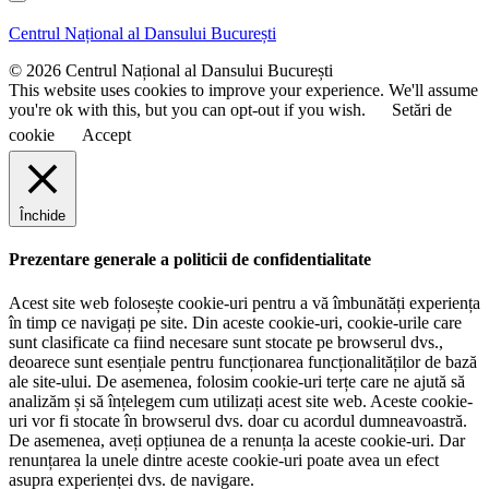
n
m
u
e
Centrul Național al Dansului București
m
e
© 2026 Centrul Național al Dansului București
This website uses cookies to improve your experience. We'll assume
you're ok with this, but you can opt-out if you wish.
Setări de
cookie
Accept
Închide
Prezentare generale a politicii de confidentialitate
Acest site web folosește cookie-uri pentru a vă îmbunătăți experiența
în timp ce navigați pe site. Din aceste cookie-uri, cookie-urile care
sunt clasificate ca fiind necesare sunt stocate pe browserul dvs.,
deoarece sunt esențiale pentru funcționarea funcționalităților de bază
ale site-ului. De asemenea, folosim cookie-uri terțe care ne ajută să
analizăm și să înțelegem cum utilizați acest site web. Aceste cookie-
uri vor fi stocate în browserul dvs. doar cu acordul dumneavoastră.
De asemenea, aveți opțiunea de a renunța la aceste cookie-uri. Dar
renunțarea la unele dintre aceste cookie-uri poate avea un efect
asupra experienței dvs. de navigare.