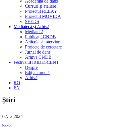
Academia de dans
Cursuri și ateliere
Proiectul RELAY
Proiectul MOVIDA
SEEDS
Mediatecă și Arhivă
Mediatecă
Publicații CNDB
Articole și interviuri
Proiecte de cercetare
Jurnal de dans
Arhiva CNDB
Festivalul IRIDESCENT
Despre
Ediția curentă
Arhivă
RO
EN
Știri
02.12.2024
back