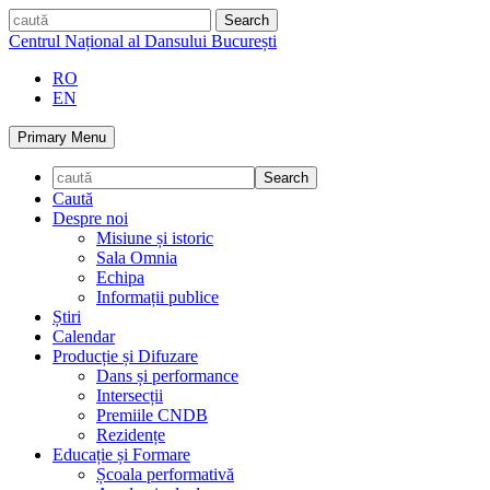
Skip
caută
to
Centrul Național al Dansului București
content
RO
EN
Primary Menu
Caută
Despre noi
Misiune și istoric
Sala Omnia
Echipa
Informații publice
Știri
Calendar
Producție și Difuzare
Dans și performance
Intersecții
Premiile CNDB
Rezidențe
Educație și Formare
Școala performativă