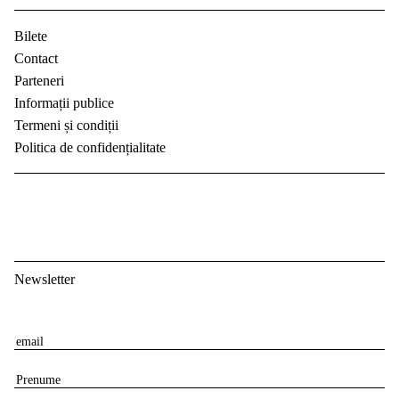
Bilete
Contact
Parteneri
Informații publice
Termeni și condiții
Politica de confidențialitate
Newsletter
E
m
P
a