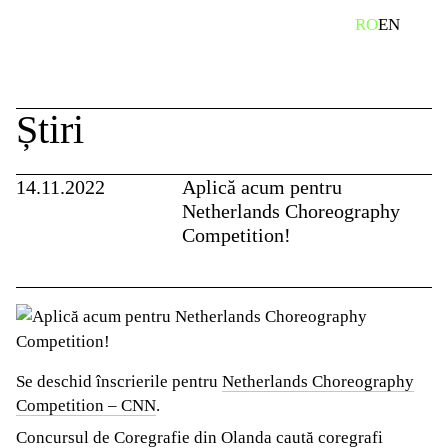
Skip
caută
RO
EN
to
content
Știri
14.11.2022
Aplică acum pentru
Netherlands Choreography
Competition!
Se deschid înscrierile pentru
Netherlands Choreography
Competition – CNN
.
Concursul de Coregrafie din Olanda caută coregrafi