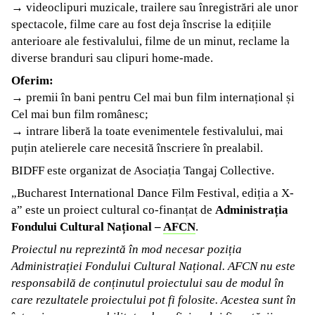
→ videoclipuri muzicale, trailere sau înregistrări ale unor
spectacole, filme care au fost deja înscrise la edițiile
anterioare ale festivalului, filme de un minut, reclame la
diverse branduri sau clipuri home-made.
Oferim:
→ premii în bani pentru Cel mai bun film internațional și
Cel mai bun film românesc;
→ intrare liberă la toate evenimentele festivalului, mai
puțin atelierele care necesită înscriere în prealabil.
BIDFF este organizat de Asociația Tangaj Collective.
„Bucharest International Dance Film Festival, ediția a X-
a” este un proiect cultural co-finanțat de
Administrația
Fondului Cultural Național
–
AFCN
.
Proiectul nu reprezintă în mod necesar poziția
Administrației Fondului Cultural Național. AFCN nu este
responsabilă de conținutul proiectului sau de modul în
care rezultatele proiectului pot fi folosite. Acestea sunt în