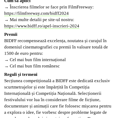
Cum să aplici
→ Înscrierea filmelor se face prin FilmFreeway:
https://filmfreeway.com/bidff2024
→ Mai multe detalii pe site-ul nostru:
https://www.bidff.ro/apel-inscrieri-2024
Premii
BIDFF recompensează excelența, noutatea și curajul în
domeniul cinematografiei cu premii în valoare totală de
1500 de euro pentru:
→ Cel mai bun film internațional
→ Cel mai bun film românesc
Reguli și termeni
Secțiunea competițională a BIDFF este dedicată exclusiv
scurtmetrajelor și este împărțită în Competiția
Internațională și Competiția Națională. Selecționerii
festivalului vor lua în considerare filme de ficțiune,
documentare și animații care fie folosesc mișcarea pentru
a explora o idee, fie vorbesc despre probleme legate de