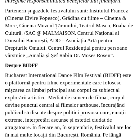
întregime responsabilitatea beneficiarului finanțării.
Partenerii și gazdele festivalului sunt: Institutul Francez
(Cinema Elvire Popesco), Grădina cu filme – Cinema &
More, Cinema Muzeul Țăranului, Teatrul Masca, Roaba de
Cultură, /SAC @ MALMAISON, Centrul Național al
Dansului București, ADO – Asociația Artă pentru
Drepturile Omului, Centrul Rezidențial pentru persoane
vârstnice „Amalia și Șef Rabin Dr. Moses Rosen”.
Despre BIDFF
Bucharest International Dance Film Festival (BIDFF) este
o platformă pentru filme experimentale care folosesc
mișcarea ca limbaj principal sau corpul ca subiect al
explorării artistice. Mediat de camera de filmat, corpul
devine punctul central al filmelor arthouse, încurajând
publicul să discute despre politici provocatoare, emoții
extreme, interpretări ascunse și estetici ciudat de
atrăgătoare. În fiecare an, în septembrie, festivalul are loc
în mai multe locații din București, România. Pe lângă