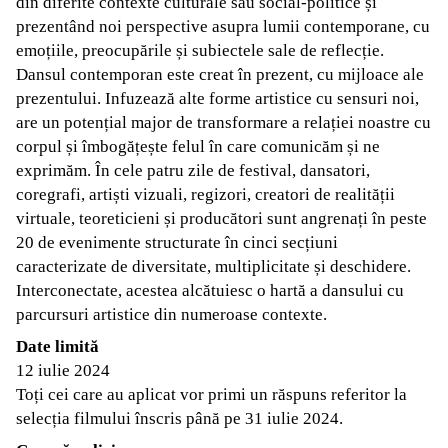
din diferite contexte culturale sau social-politice și
prezentând noi perspective asupra lumii contemporane, cu
emoțiile, preocupările și subiectele sale de reflecție.
Dansul contemporan este creat în prezent, cu mijloace ale
prezentului. Infuzează alte forme artistice cu sensuri noi,
are un potențial major de transformare a relației noastre cu
corpul și îmbogățește felul în care comunicăm și ne
exprimăm. În cele patru zile de festival, dansatori,
coregrafi, artiști vizuali, regizori, creatori de realității
virtuale, teoreticieni și producători sunt angrenați în peste
20 de evenimente structurate în cinci secțiuni
caracterizate de diversitate, multiplicitate și deschidere.
Interconectate, acestea alcătuiesc o hartă a dansului cu
parcursuri artistice din numeroase contexte.
Date limită
12 iulie 2024
Toți cei care au aplicat vor primi un răspuns referitor la
selecția filmului înscris până pe 31 iulie 2024.