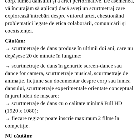
corp, lumea dansului și a artei performative. De asemenea,
vă încurajăm să aplicați dacă aveți un scurtmetraj care
explorează întrebări despre viitorul artei, chestionând
problematici legate de etica colaborării, comunicării și
coexistenței.
Căutăm:
→ scurtmetraje de dans produse în ultimii doi ani, care nu
depășesc 20 de minute în lungime;
→ scurtmetraje de dans în genurile screen-dance sau
dance for camera, scurtmetraje musical, scurtmetraje de
animație, ficțiune sau documentar despre corp sau lumea
dansului, scurtmetraje experimentale orientate conceptual
în jurul ideii de mișcare;
→ scurtmetraje de dans cu o calitate minimă Full HD
(1920 x 1080);
→ fiecare regizor poate înscrie maximum 2 filme în
competiție.
NU căutăm: