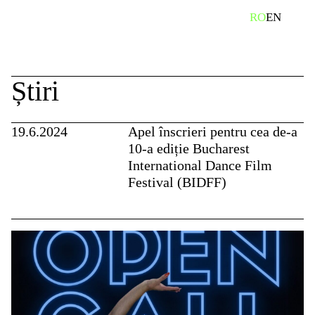
Skip
caută
RO
EN
to
content
Știri
19.6.2024
Apel înscrieri pentru cea de-a
10-a ediție Bucharest
International Dance Film
Festival (BIDFF)