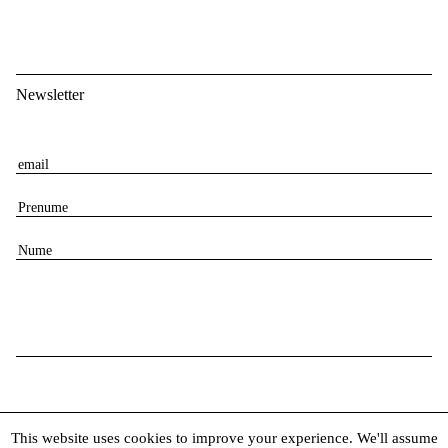
Newsletter
E
m
P
a
r
i
N
e
l
u
n
m
u
e
m
e
This website uses cookies to improve your experience. We'll assume