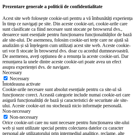
Prezentare generale a politicii de confidentialitate
Acest site web folosește cookie-uri pentru a vă îmbunătăți experiența
în timp ce navigați pe site. Din aceste cookie-uri, cookie-urile care
sunt clasificate ca fiind necesare sunt stocate pe browserul dvs.,
deoarece sunt esențiale pentru funcționarea funcționalităților de bază
ale site-ului. De asemenea, folosim cookie-uri terțe care ne ajută să
analizăm și să înțelegem cum utilizați acest site web. Aceste cookie-
uri vor fi stocate în browserul dvs. doar cu acordul dumneavoastră.
De asemenea, aveți opțiunea de a renunța la aceste cookie-uri. Dar
renunțarea la unele dintre aceste cookie-uri poate avea un efect
asupra experienței dvs. de navigare.
Necessary
Necessary
Întotdeauna activate
Cookie-urile necesare sunt absolut esențiale pentru ca site-ul să
funcționeze corect. Această categorie include numai cookie-uri care
asigură funcționalități de bază și caracteristici de securitate ale site-
ului. Aceste cookie-uri nu stochează nicio informație personală.
Non-necessary
Non-necessary
Orice cookie-uri care nu sunt necesare pentru funcționarea site-ului
web și sunt utilizate special pentru colectarea datelor cu caracter
personal ale utilizatorului prin intermediul analitice, reclame, alte