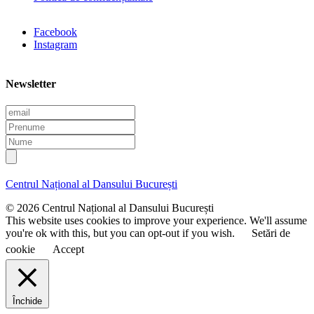
Facebook
Instagram
Newsletter
E
m
P
a
r
N
i
e
u
l
n
m
u
e
Centrul Național al Dansului București
m
e
© 2026 Centrul Național al Dansului București
This website uses cookies to improve your experience. We'll assume
you're ok with this, but you can opt-out if you wish.
Setări de
cookie
Accept
Închide