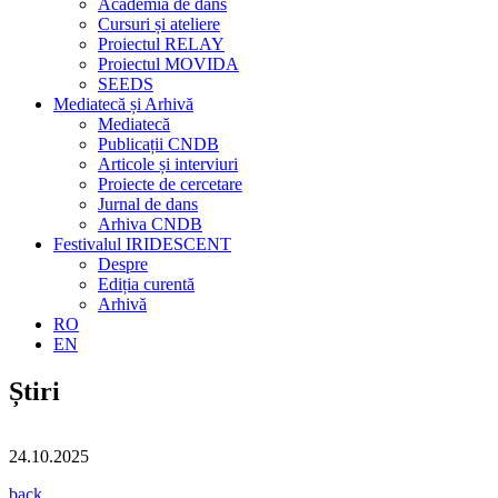
Academia de dans
Cursuri și ateliere
Proiectul RELAY
Proiectul MOVIDA
SEEDS
Mediatecă și Arhivă
Mediatecă
Publicații CNDB
Articole și interviuri
Proiecte de cercetare
Jurnal de dans
Arhiva CNDB
Festivalul IRIDESCENT
Despre
Ediția curentă
Arhivă
RO
EN
Știri
24.10.2025
back