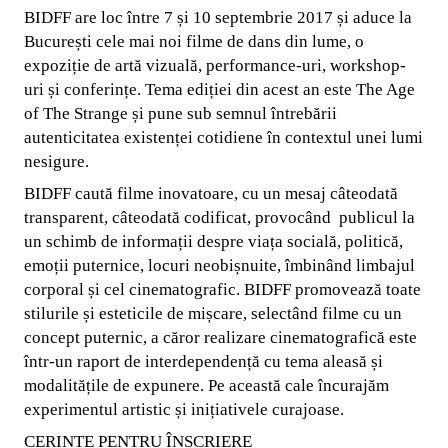
BIDFF are loc între 7 și 10 septembrie 2017 și aduce la
București cele mai noi filme de dans din lume, o
expoziție de artă vizuală, performance-uri, workshop-
uri și conferințe. Tema ediției din acest an este The Age
of The Strange și pune sub semnul întrebării
autenticitatea existenței cotidiene în contextul unei lumi
nesigure.
BIDFF caută filme inovatoare, cu un mesaj câteodată
transparent, câteodată codificat, provocând publicul la
un schimb de informații despre viața socială, politică,
emoții puternice, locuri neobișnuite, îmbinând limbajul
corporal și cel cinematografic. BIDFF promovează toate
stilurile și esteticile de mișcare, selectând filme cu un
concept puternic, a căror realizare cinematografică este
într-un raport de interdependență cu tema aleasă și
modalitățile de expunere. Pe această cale încurajăm
experimentul artistic și inițiativele curajoase.
CERINȚE PENTRU ÎNSCRIERE