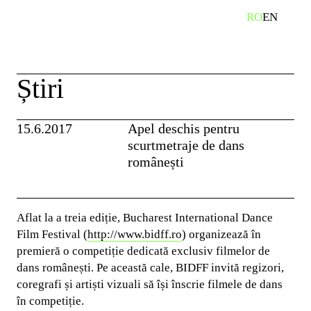
Skip
RO
EN
caută
to
content
Știri
15.6.2017
Apel deschis pentru
scurtmetraje de dans
românești
Aflat la a treia ediție, Bucharest International Dance
Film Festival (
http://www.bidff.ro
) organizează în
premieră o competiție dedicată exclusiv filmelor de
dans românești. Pe această cale, BIDFF invită regizori,
coregrafi și artiști vizuali să își înscrie filmele de dans
în competiție.