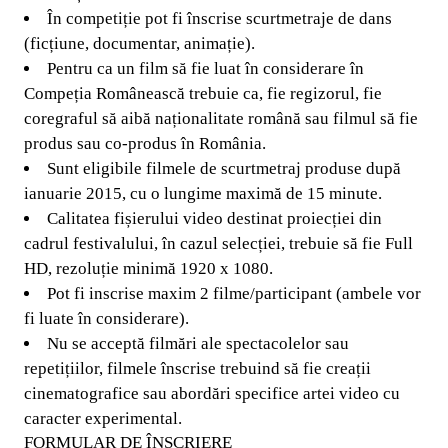
În competiție pot fi înscrise scurtmetraje de dans
(ficțiune, documentar, animație).
Pentru ca un film să fie luat în considerare în
Compeția Românească trebuie ca, fie regizorul, fie
coregraful să aibă naționalitate română sau filmul să fie
produs sau co-produs în România.
Sunt eligibile filmele de scurtmetraj produse după
ianuarie 2015, cu o lungime maximă de 15 minute.
Calitatea fișierului video destinat proiecției din
cadrul festivalului, în cazul selecției, trebuie să fie Full
HD, rezoluție minimă 1920 x 1080.
Pot fi inscrise maxim 2 filme/participant (ambele vor
fi luate în considerare).
Nu se acceptă filmări ale spectacolelor sau
repetițiilor, filmele înscrise trebuind să fie creații
cinematografice sau abordări specifice artei video cu
caracter experimental.
FORMULAR DE ÎNSCRIERE