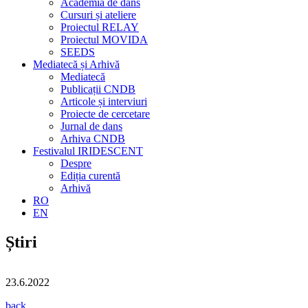
Academia de dans
Cursuri și ateliere
Proiectul RELAY
Proiectul MOVIDA
SEEDS
Mediatecă și Arhivă
Mediatecă
Publicații CNDB
Articole și interviuri
Proiecte de cercetare
Jurnal de dans
Arhiva CNDB
Festivalul IRIDESCENT
Despre
Ediția curentă
Arhivă
RO
EN
Știri
23.6.2022
back