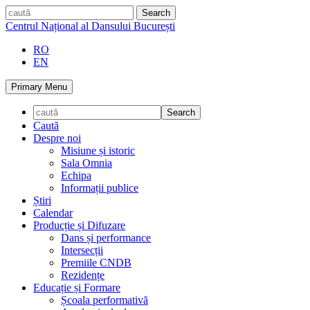
Skip
caută
to
Centrul Național al Dansului București
content
RO
EN
Primary Menu
Caută
Despre noi
Misiune și istoric
Sala Omnia
Echipa
Informații publice
Știri
Calendar
Producție și Difuzare
Dans și performance
Intersecții
Premiile CNDB
Rezidențe
Educație și Formare
Școala performativă