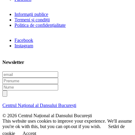
Informații publice
Termeni și condiții
Politica de confidențialitate
Facebook
Instagram
Newsletter
E
m
P
a
r
N
i
e
u
l
n
m
u
e
Centrul Național al Dansului București
m
e
© 2026 Centrul Național al Dansului București
This website uses cookies to improve your experience. We'll assume
you're ok with this, but you can opt-out if you wish.
Setări de
cookie
Accept