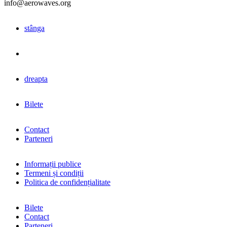
info@aerowaves.org
stânga
dreapta
Bilete
Contact
Parteneri
Informații publice
Termeni și condiții
Politica de confidențialitate
Bilete
Contact
Parteneri