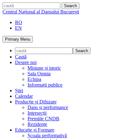
Skip
caută
to
Centrul Național al Dansului București
content
RO
EN
Primary Menu
Caută
Despre noi
Misiune și istoric
Sala Omnia
Echipa
Informații publice
Știri
Calendar
Producție și Difuzare
Dans și performance
Intersecții
Premiile CNDB
Rezidențe
Educație și Formare
Școala performativă