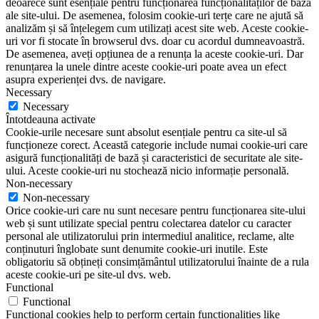
deoarece sunt esențiale pentru funcționarea funcționalităților de bază
ale site-ului. De asemenea, folosim cookie-uri terțe care ne ajută să
analizăm și să înțelegem cum utilizați acest site web. Aceste cookie-
uri vor fi stocate în browserul dvs. doar cu acordul dumneavoastră.
De asemenea, aveți opțiunea de a renunța la aceste cookie-uri. Dar
renunțarea la unele dintre aceste cookie-uri poate avea un efect
asupra experienței dvs. de navigare.
Necessary
Necessary
Întotdeauna activate
Cookie-urile necesare sunt absolut esențiale pentru ca site-ul să
funcționeze corect. Această categorie include numai cookie-uri care
asigură funcționalități de bază și caracteristici de securitate ale site-
ului. Aceste cookie-uri nu stochează nicio informație personală.
Non-necessary
Non-necessary
Orice cookie-uri care nu sunt necesare pentru funcționarea site-ului
web și sunt utilizate special pentru colectarea datelor cu caracter
personal ale utilizatorului prin intermediul analitice, reclame, alte
conținuturi înglobate sunt denumite cookie-uri inutile. Este
obligatoriu să obțineți consimțământul utilizatorului înainte de a rula
aceste cookie-uri pe site-ul dvs. web.
Functional
Functional
Functional cookies help to perform certain functionalities like