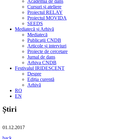
Academia de dans
Cursuri și ateliere
Proiectul RELAY
Proiectul MOVIDA
SEEDS
Mediatecă și Arhivă
Mediatecă
Publicații CNDB
Articole și interviuri
Proiecte de cercetare
Jurnal de dans
Arhiva CNDB
Festivalul IRIDESCENT
Despre
Ediția curentă
Arhivă
RO
EN
Știri
01.12.2017
back