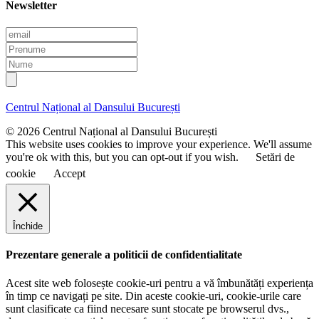
Newsletter
E
m
P
a
r
N
i
e
u
l
n
m
u
e
Centrul Național al Dansului București
m
e
© 2026 Centrul Național al Dansului București
This website uses cookies to improve your experience. We'll assume
you're ok with this, but you can opt-out if you wish.
Setări de
cookie
Accept
Închide
Prezentare generale a politicii de confidentialitate
Acest site web folosește cookie-uri pentru a vă îmbunătăți experiența
în timp ce navigați pe site. Din aceste cookie-uri, cookie-urile care
sunt clasificate ca fiind necesare sunt stocate pe browserul dvs.,