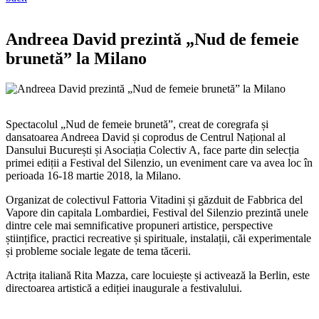
Andreea David prezintă „Nud de femeie
brunetă” la Milano
Spectacolul „Nud de femeie brunetă”, creat de coregrafa și
dansatoarea Andreea David și coprodus de Centrul Național al
Dansului București și Asociația Colectiv A, face parte din selecția
primei ediții a Festival del Silenzio, un eveniment care va avea loc în
perioada 16-18 martie 2018, la Milano.
Organizat de colectivul Fattoria Vitadini și găzduit de Fabbrica del
Vapore din capitala Lombardiei, Festival del Silenzio prezintă unele
dintre cele mai semnificative propuneri artistice, perspective
științifice, practici recreative și spirituale, instalații, căi experimentale
și probleme sociale legate de tema tăcerii.
Actrița italiană Rita Mazza, care locuiește și activează la Berlin, este
directoarea artistică a ediției inaugurale a festivalului.