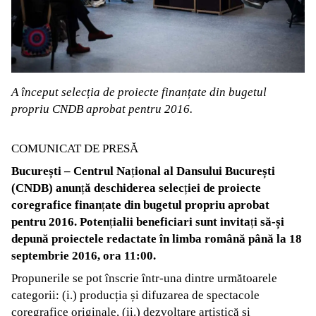
A început selecția de proiecte finanțate din bugetul
propriu CNDB aprobat pentru 2016.
COMUNICAT DE PRESĂ
București – Centrul Na
ț
ional al Dansului București
(CNDB) anun
ț
ă deschiderea selec
ț
iei de proiecte
coregrafice finan
ț
ate din bugetul propriu aprobat
pentru 2016. Poten
ț
ialii beneficiari sunt invita
ț
i să-și
depună proiectele redactate în limba română până la 18
septembrie 2016, ora 11:00.
Propunerile se pot înscrie într-una dintre următoarele
categorii: (i.) producția și difuzarea de spectacole
coregrafice originale, (ii.) dezvoltare artistică și