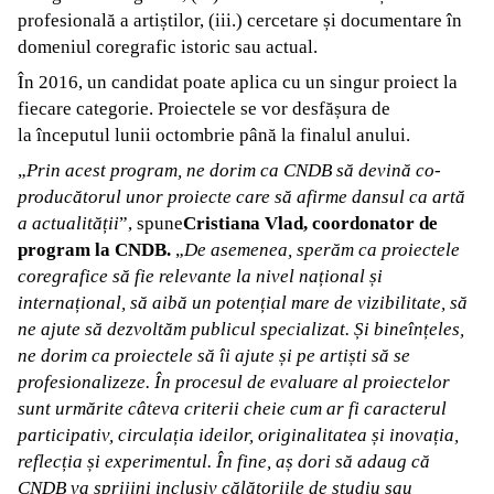
profesională a artiștilor, (iii.) cercetare și documentare în
domeniul coregrafic istoric sau actual.
În 2016, un candidat poate aplica cu un singur proiect la
fiecare categorie. Proiectele se vor desfășura de
la începutul lunii octombrie până la finalul anului.
„
Prin acest program, ne dorim ca CNDB să devină co-
producătorul unor proiecte care să afirme dansul ca artă
a actualității
”, spune
Cristiana
Vla
d, coordonator de
program la CNDB.
„
De asemenea, sperăm ca proiectele
coregrafice să fie relevante la nivel național și
internațional, să aibă un potențial mare de vizibilitate, să
ne ajute să dezvoltăm publicul specializat. Și bineînțeles,
ne dorim ca proiectele să îi ajute și pe artiști să se
profesionalizeze. În procesul de evaluare al proiectelor
sunt urmărite câteva criterii cheie cum ar fi caracterul
participativ, circulația ideilor, originalitatea și inovația,
reflecția și experimentul. În fine, aș dori să adaug că
CNDB va sprijini inclusiv călătoriile de studiu sau