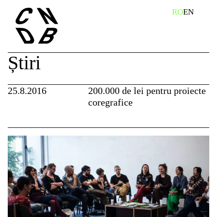
Skip
caută
RO
EN
to
content
Știri
25.8.2016
200.000 de lei pentru proiecte
coregrafice