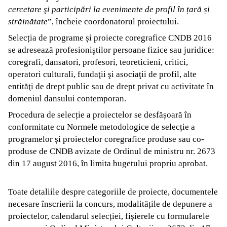
cercetare
ş
i particip
ări la evenimente
de profil în țară și
străinătate
”, încheie coordonatorul proiectului.
Selecția de programe și proiecte coregrafice CNDB 2016
se adresează profesioniştilor persoane fizice sau juridice:
coregrafi, dansatori, profesori, teoreticieni, critici,
operatori culturali, fundaţii şi asociaţii de profil, alte
entităţi de drept public sau de drept privat cu activitate în
domeniul dansului contemporan.
Procedura de selecție a proiectelor se desfășoară în
conformitate cu Normele metodologice de selecție a
programelor și proiectelor coregrafice produse sau co-
produse de CNDB avizate de Ordinul de ministru nr. 2673
din 17 august 2016, în limita bugetului propriu aprobat.
Toate detaliile despre categoriile de proiecte, documentele
necesare înscrierii la concurs, modalitățile de depunere a
proiectelor, calendarul selecției, fișierele cu formularele