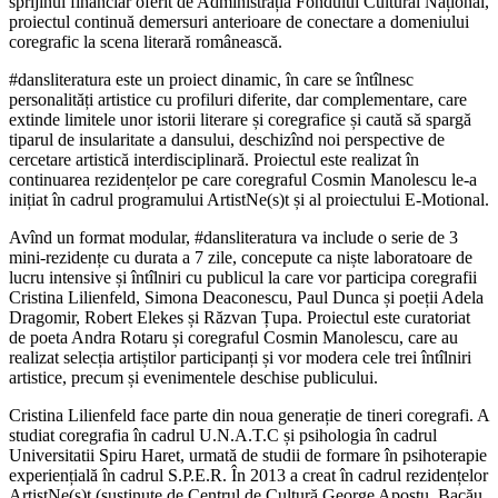
sprijinul financiar oferit de Administrația Fondului Cultural Național,
proiectul continuă demersuri anterioare de conectare a domeniului
coregrafic la scena literară românească.
#dansliteratura este un proiect dinamic, în care se întîlnesc
personalități artistice cu profiluri diferite, dar complementare, care
extinde limitele unor istorii literare și coregrafice și caută să spargă
tiparul de insularitate a dansului, deschizînd noi perspective de
cercetare artistică interdisciplinară. Proiectul este realizat în
continuarea rezidențelor pe care coregraful Cosmin Manolescu le-a
inițiat în cadrul programului ArtistNe(s)t și al proiectului E-Motional.
Avînd un format modular, #dansliteratura va include o serie de 3
mini-rezidențe cu durata a 7 zile, concepute ca niște laboratoare de
lucru intensive și întîlniri cu publicul la care vor participa coregrafii
Cristina Lilienfeld, Simona Deaconescu, Paul Dunca și poeții Adela
Dragomir, Robert Elekes și Răzvan Țupa. Proiectul este curatoriat
de poeta Andra Rotaru și coregraful Cosmin Manolescu, care au
realizat selecția artiștilor participanți și vor modera cele trei întîlniri
artistice, precum și evenimentele deschise publicului.
Cristina Lilienfeld face parte din noua generație de tineri coregrafi. A
studiat coregrafia în cadrul U.N.A.T.C și psihologia în cadrul
Universitatii Spiru Haret, urmată de studii de formare în psihoterapie
experiențială în cadrul S.P.E.R. În 2013 a creat în cadrul rezidențelor
ArtistNe(s)t (susținute de Centrul de Cultură George Apostu, Bacău