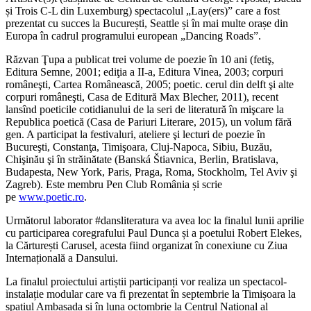
și Trois C-L din Luxemburg) spectacolul „Lay(ers)” care a fost
prezentat cu succes la București, Seattle și în mai multe orașe din
Europa în cadrul programului european „Dancing Roads”.
Răzvan Ţupa a publicat trei volume de poezie în 10 ani (fetiş,
Editura Semne, 2001; ediţia a II-a, Editura Vinea, 2003; corpuri
româneşti, Cartea Românească, 2005; poetic. cerul din delft şi alte
corpuri româneşti, Casa de Editură Max Blecher, 2011), recent
lansînd poeticile cotidianului de la seri de literatură în mişcare la
Republica poetică (Casa de Pariuri Literare, 2015), un volum fără
gen. A participat la festivaluri, ateliere şi lecturi de poezie în
Bucureşti, Constanţa, Timişoara, Cluj-Napoca, Sibiu, Buzău,
Chişinău şi în străinătate (Banská Štiavnica, Berlin, Bratislava,
Budapesta, New York, Paris, Praga, Roma, Stockholm, Tel Aviv şi
Zagreb). Este membru Pen Club România și scrie
pe
www.poetic.ro
.
Următorul laborator #dansliteratura va avea loc la finalul lunii aprilie
cu participarea coregrafului Paul Dunca și a poetului Robert Elekes,
la Cărturești Carusel, acesta fiind organizat în conexiune cu Ziua
Internațională a Dansului.
La finalul proiectului artiștii participanți vor realiza un spectacol-
instalație modular care va fi prezentat în septembrie la Timișoara la
spațiul Ambasada și în luna octombrie la Centrul Național al