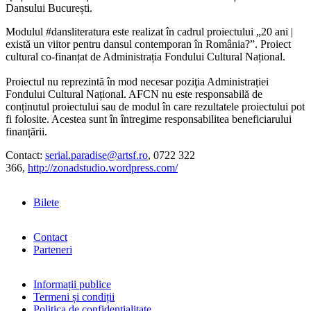
Dansului București.
Modulul #dansliteratura este realizat în cadrul proiectului „20 ani |
există un viitor pentru dansul contemporan în România?”. Proiect
cultural co-finanțat de Administrația Fondului Cultural Național.
Proiectul nu reprezintă în mod necesar poziţia Administrației
Fondului Cultural Național. AFCN nu este responsabilă de
conținutul proiectului sau de modul în care rezultatele proiectului pot
fi folosite. Acestea sunt în întregime responsabilitea beneficiarului
finanțării.
Contact:
serial.paradise@artsf.ro
, 0722 322
366,
http://zonadstudio.wordpress.com/
Bilete
Contact
Parteneri
Informații publice
Termeni și condiții
Politica de confidențialitate