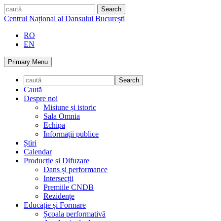
Skip
caută
to
Centrul Național al Dansului București
content
RO
EN
Primary Menu
Caută
Despre noi
Misiune și istoric
Sala Omnia
Echipa
Informații publice
Știri
Calendar
Producție și Difuzare
Dans și performance
Intersecții
Premiile CNDB
Rezidențe
Educație și Formare
Școala performativă