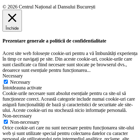
e
© 2026 Centrul Național al Dansului București
Închide
Prezentare generale a politicii de confidentialitate
Acest site web folosește cookie-uri pentru a vă îmbunătăți experiența
în timp ce navigați pe site. Din aceste cookie-uri, cookie-urile care
sunt clasificate ca fiind necesare sunt stocate pe browserul dvs.,
deoarece sunt esențiale pentru funcționarea
...
Necessary
Necessary
Întotdeauna activate
Cookie-urile necesare sunt absolut esențiale pentru ca site-ul să
funcționeze corect. Această categorie include numai cookie-uri care
asigură funcționalități de bază și caracteristici de securitate ale site-
ului. Aceste cookie-uri nu stochează nicio informație personală.
Non-necessary
Non-necessary
Orice cookie-uri care nu sunt necesare pentru funcționarea site-ului
web și sunt utilizate special pentru colectarea datelor cu caracter
personal ale utilizatorului prin intermediul analitice, reclame, alte