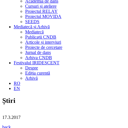
Academia de dans
Cursuri și ateliere
Proiectul RELAY
Proiectul MOVIDA
SEEDS
Mediatecă și Arhivă
Mediatecă
Publicații CNDB
Articole și interviuri
Proiecte de cercetare
Jurnal de dans
Arhiva CNDB
Festivalul IRIDESCENT
Despre
Ediția curentă
Arhivă
RO
EN
Știri
17.3.2017
back