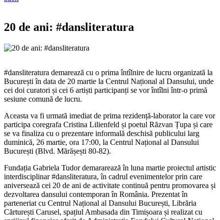
20 de ani: #dansliteratura
#dansliteratura demarează cu o prima întîlnire de lucru organizată la
București în data de 20 martie la Centrul Național al Dansului, unde
cei doi curatori și cei 6 artiști participanți se vor întîlni într-o primă
sesiune comună de lucru.
Aceasta va fi urmată imediat de prima rezidență-laborator la care vor
participa coregrafa Cristina Lilienfeld și poetul Răzvan Țupa și care
se va finaliza cu o prezentare informală deschisă publicului larg
duminică, 26 martie, ora 17:00, la Centrul Național al Dansului
București (Blvd. Mărășești 80-82).
Fundația Gabriela Tudor demararează în luna martie proiectul artistic
interdisciplinar #dansliteratura, în cadrul evenimentelor prin care
aniversează cei 20 de ani de activitate continuă pentru promovarea și
dezvoltarea dansului contemporan în România. Prezentat în
parteneriat cu Centrul Național al Dansului București, Librăria
Cărturești Carusel, spațiul Ambasada din Timișoara și realizat cu