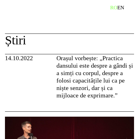
Skip
caută
RO
EN
to
content
Știri
14.10.2022
Orașul vorbește: „Practica
dansului este despre a gândi și
a simți cu corpul, despre a
folosi capacitățile lui ca pe
niște senzori, dar și ca
mijloace de exprimare.”