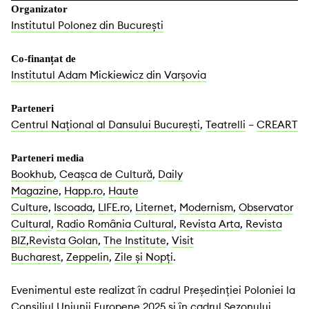
Organizator
Institutul Polonez din București
Co-finanțat de
Institutul Adam Mickiewicz din Varșovia
Parteneri
Centrul Național al Dansului București
,
Teatrelli
–
CREART
Parteneri media
Bookhub
,
Ceașca de Cultură
,
Daily
Magazine
,
Happ.ro
,
Haute
Culture
,
Iscoada
,
LIFE.ro
,
Liternet
,
Modernism
,
Observator
Cultural
,
Radio România Cultural
,
Revista Arta
,
Revista
BIZ,
Revista Golan
,
The Institute
,
Visit
Bucharest
,
Zeppelin
,
Zile și Nopți
.
Evenimentul este realizat în cadrul Președinției Poloniei la
Consiliul Uniunii Europene 2025 și în cadrul Sezonului