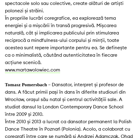
spectacole solo sau colective, create alături de artiști
polonezi și străini.
În propriile lucrări coregrafice, ea explorează tema
energiei și a mișcării în transă progresivă. Mișcarea
naturală, cât și implicarea publicului prin stimularea
reciprocă a mindfulness-ului corpului și minții, toate
acestea sunt repere importante pentru ea. Se definește
ca o minimalistă, căutând autenticitatea în fiecare
acțiune scenică.
www.martawolowiec.com
– Dansator, interpret și profesor de
Tomasz Pomersbach
dans. A făcut primii pași în dans în diferite studiouri din
Wrocław, orașul său natal și centrul activitățiii sale. A
studiat dansul la London Contemporary Dance School
între 2009 și 2010.
Între 2010 și 2013 a lucrat ca dansator permanent la Polish
Dance Theatre în Poznań (Polonia). Acolo, a colaborat cu
coregrafi între care se numără și Andrzej Adamczak, Ohad