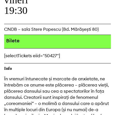
19:30
CNDB – sala Stere Popescu (Bd. Mărășești 80)
Bilete
[selectTickets eiid="50427"]
Info
În vremuri întunecate și marcate de anxietate, ne
întrebăm ce anume este plăcerea – plăcerea vieții,
plăcerea dansului sau cea a spectatorilor în fața
dansului. Creatorii sunt inspirați de fenomenul
„coreomaniei” – o molimă a dansului care a apărut
în multiple locuri din Europa (și nu numai) de-a