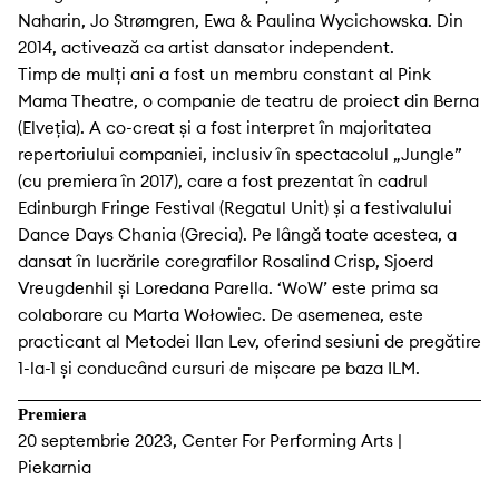
Naharin, Jo Strømgren, Ewa & Paulina Wycichowska. Din
2014, activează ca artist dansator independent.
Timp de mulți ani a fost un membru constant al Pink
Mama Theatre, o companie de teatru de proiect din Berna
(Elveția). A co-creat și a fost interpret în majoritatea
repertoriului companiei, inclusiv în spectacolul „Jungle”
(cu premiera în 2017), care a fost prezentat în cadrul
Edinburgh Fringe Festival (Regatul Unit) și a festivalului
Dance Days Chania (Grecia). Pe lângă toate acestea, a
dansat în lucrările coregrafilor Rosalind Crisp, Sjoerd
Vreugdenhil și Loredana Parella. ‘WoW’ este prima sa
colaborare cu Marta Wołowiec. De asemenea, este
practicant al Metodei Ilan Lev, oferind sesiuni de pregătire
1-la-1 și conducând cursuri de mișcare pe baza ILM.
Premiera
20 septembrie 2023, Center For Performing Arts |
Piekarnia