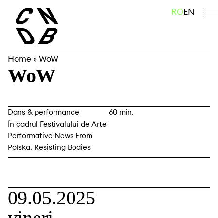
Skip
caută
RO
EN
to
content
Home
»
WoW
WoW
Dans & performance
60 min.
În cadrul Festivalului de Arte
Performative News From
Polska. Resisting Bodies
09.05.2025
vineri