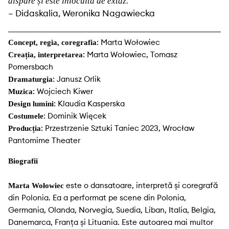
dispare și este înlocuită de extaz.
– Didaskalia, Weronika Nagawiecka
: Marta Wołowiec
Concept, regia, coregrafia
: Marta Wołowiec, Tomasz
Creația, interpretarea
Pomersbach
: Janusz Orlik
Dramaturgia
: Wojciech Kiwer
Muzica
: Klaudia Kasperska
Design lumini
: Dominik Więcek
Costumele
: Przestrzenie Sztuki Taniec 2023, Wrocław
Producția
Pantomime Theater
Biografii
este o dansatoare, interpretă și coregrafă
Marta Wołowiec
din Polonia. Ea a performat pe scene din Polonia,
Germania, Olanda, Norvegia, Suedia, Liban, Italia, Belgia,
Danemarca, Franța și Lituania. Este autoarea mai multor