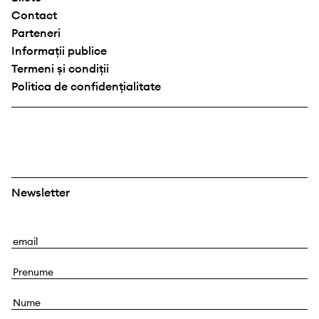
Contact
Parteneri
Informații publice
Termeni și condiții
Politica de confidențialitate
Newsletter
E
m
P
a
r
i
N
e
l