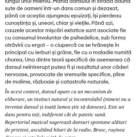
lungul unui mileniu. Mania dansului în stradă aduna
sute de oameni într-un dans comun și dezaxat,
până ce aceștia ajungeau epuizați, își pierdeau
cunoștința și, uneori, chiar și viețile. Până azi,
cauzele acestor mișcări extatice sunt asociate fie
cu consumul involuntar de psihedelice, sub forma
otrăvirii cu ergot – o ciupercă ce se hrănește în
principal cu ierburi și grâne, fie cu o maladie numită
chorea. Una dintre teorii specifică de asemenea că
dansul neîntrerupt putea fi și rezultatul unor căderi
nervoase, provocate de vremurile specifice, pline
de molime, războaie și catastrofe naturale.
În acest context, dansul apare ca un mecanism de
eliberare, un instinct natural și incontrolabil (nimeni nu a
inventat dansul și toată lumea știe să danseze). Este un
dans pentru toți, indiferent cât de patetic sună.
Repertoriul muzical sugerează dansuri spontane alături
de prieteni, ascultând hituri de la radio. Brusc, rușinea