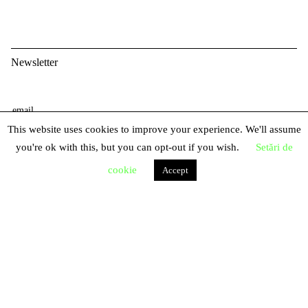
Newsletter
E
m
This website uses cookies to improve your experience. We'll assume
P
a
you're ok with this, but you can opt-out if you wish.
Setări de
r
i
cookie
N
Accept
e
l
u
n
m
u
e
m
e