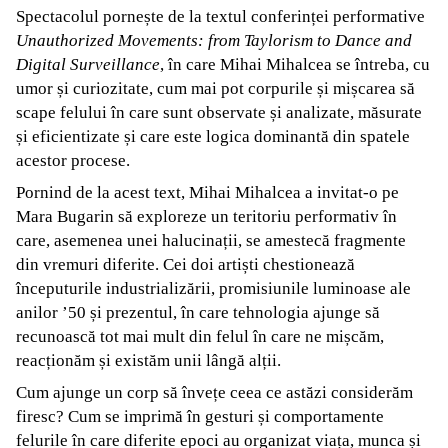
Spectacolul pornește de la textul conferinței performative
Unauthorized Movements: from Taylorism to Dance and
Digital Surveillance
, în care Mihai Mihalcea se întreba, cu
umor și curiozitate, cum mai pot corpurile și mișcarea să
scape felului în care sunt observate și analizate, măsurate
și eficientizate și care este logica dominantă din spatele
acestor procese.
Pornind de la acest text, Mihai Mihalcea a invitat-o pe
Mara Bugarin să exploreze un teritoriu performativ în
care, asemenea unei halucinații, se amestecă fragmente
din vremuri diferite. Cei doi artiști chestionează
începuturile industrializării, promisiunile luminoase ale
anilor ’50 și prezentul, în care tehnologia ajunge să
recunoască tot mai mult din felul în care ne mișcăm,
reacționăm și existăm unii lângă alții.
Cum ajunge un corp să învețe ceea ce astăzi considerăm
firesc? Cum se imprimă în gesturi și comportamente
felurile în care diferite epoci au organizat viața, munca și