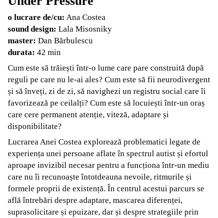
Under Pressure
o lucrare de/cu:
Ana Costea
sound design:
Lala Misosniky
master:
Dan Bărbulescu
durata:
42 min
Cum este să trăiești într-o lume care pare construită după
reguli pe care nu le-ai ales? Cum este să fii neurodivergent
și să înveți, zi de zi, să navighezi un registru social care îi
favorizează pe ceilalți? Cum este să locuiești într-un oraș
care cere permanent atenție, viteză, adaptare și
disponibilitate?
Lucrarea Anei Costea explorează problematici legate de
experiența unei persoane aflate în spectrul autist și efortul
aproape invizibil necesar pentru a funcționa într-un mediu
care nu îi recunoaște întotdeauna nevoile, ritmurile și
formele proprii de existență. În centrul acestui parcurs se
află întrebări despre adaptare, mascarea diferenței,
suprasolicitare și epuizare, dar și despre strategiile prin