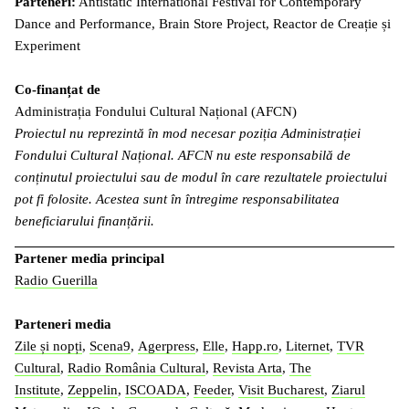
Parteneri:
Antistatic International Festival for Contemporary
Dance and Performance, Brain Store Project, Reactor de Creație și
Experiment
Co-finanțat de
Administrația Fondului Cultural Național (AFCN)
Proiectul nu reprezintă în mod necesar poziția Administrației
Fondului Cultural Național. AFCN nu este responsabilă de
conținutul proiectului sau de modul în care rezultatele proiectului
pot fi folosite. Acestea sunt în întregime responsabilitatea
beneficiarului finanțării.
Partener media principal
Radio Guerilla
Parteneri media
Zile și nopți
,
Scena9
,
Agerpress
,
Elle
,
Happ.ro
,
Liternet
,
TVR
Cultural
,
Radio România Cultural
,
Revista Arta
,
The
Institute
,
Zeppelin
,
ISCOADA
,
Feeder
,
Visit Bucharest
,
Ziarul