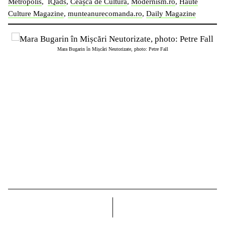
Metropolis
,
IQads
,
Ceașca de Cultură
,
Modernism.ro
,
Haute
Culture Magazine
,
munteanurecomanda.ro
,
Daily Magazine
Mara Bugarin în Mișcări Neutorizate, photo: Petre Fall
dreapta