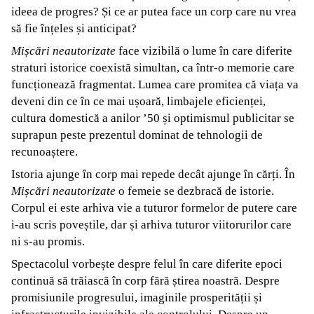
ideea de progres? Și ce ar putea face un corp care nu vrea
să fie înțeles și anticipat?
Mișcări neautorizate
face vizibilă o lume în care diferite
straturi istorice coexistă simultan, ca într-o memorie care
funcționează fragmentat. Lumea care promitea că viața va
deveni din ce în ce mai ușoară, limbajele eficienței,
cultura domestică a anilor ’50 și optimismul publicitar se
suprapun peste prezentul dominat de tehnologii de
recunoaștere.
Istoria ajunge în corp mai repede decât ajunge în cărți. În
Mișcări neautorizate
o femeie se dezbracă de istorie.
Corpul ei este arhiva vie a tuturor formelor de putere care
i-au scris poveștile, dar și arhiva tuturor viitorurilor care
ni s-au promis.
Spectacolul vorbește despre felul în care diferite epoci
continuă să trăiască în corp fără știrea noastră. Despre
promisiunile progresului, imaginile prosperității și