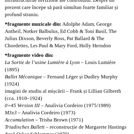
infrastructurile invizibile ale controlului. Despre un
prezent care începe să pară simultan foarte familiar și
profund straniu.
*fragmente muzicale din:
Adolphe Adam, George
Antheil, Notker Balbulus, Ed Cobb & Toni Basil, The
Julius Dixson, Beverly Ross, Pat Ballard & The
Chordettes, Les Paul & Mary Ford, Holly Herndon
*fragmente video din:
La Sortie de l’usine Lumière à Lyon
– Louis Lumière
(1895)
Ballet Mécanique
– Fernand Léger și Dudley Murphy
(1924)
imagini de studiu al mișcării – Frank și Lillian Gilbreth
(cca. 1910–1924)
0=45 Version III
– Analivia Cordeiro (1975/1989)
M3x3
– Analivia Cordeiro (1973)
Accumulation
– Trisha Brown (1971)
Triadisches Ballett
– reconstrucție de Margarete Hastings