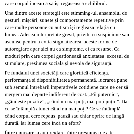
care corpul încearcă să își regăsească echilibrul.
Una dintre aceste strategii este stimming-ul, ansamblul de
gesturi, mișcări, sunete și comportamente repetitive prin
care multe persoane cu autism își reglează relația cu
lumea. Adesea interpretate greșit, privite cu suspiciune sau
ascunse pentru a evita stigmatizarea, aceste forme de
autoreglare apar aici nu ca simptome, ci ca resurse. Ca
moduri prin care corpul gestionează anxietatea, excesul de
stimulare, presiunea socială și nevoia de siguranță.
Pe fundalul unei societăți care glorifică eficiența,
performanța și disponibilitatea permanentă, lucrarea pune
sub semnul întrebării imperativele cotidiene care ne cer să
mergem mai departe indiferent de cost. „Fii puternic”,
„gândește pozitiv”, „când nu mai poți, mai poți puțin”. Dar
ce se întâmplă atunci când nu mai poți? Ce se întâmplă
când corpul cere repaus, pauză sau chiar oprire de lungă
durată, iar lumea cere încă un efort?
Între epuizare și autoreglare, între presiunea de a te