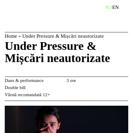
Skip
caută
RO
EN
to
content
Home
»
Under Pressure & Mișcări neautorizate
Under Pressure &
Mișcări neautorizate
Dans & performance
3 ore
Double bill
Vârstă recomandată 12+