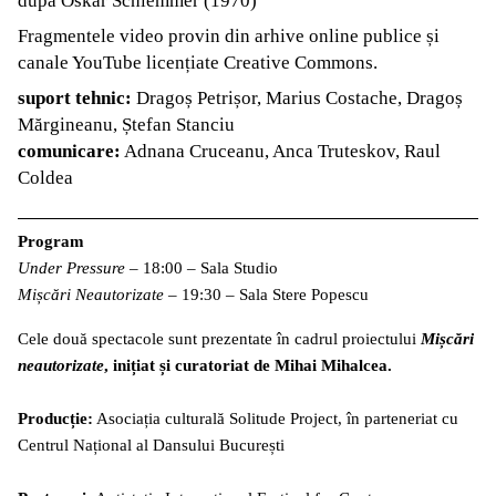
după Oskar Schlemmer (1970)
Fragmentele video provin din arhive online publice și
canale YouTube licențiate Creative Commons.
suport tehnic:
Dragoș Petrișor, Marius Costache, Dragoș
Mărgineanu, Ștefan Stanciu
comunicare:
Adnana Cruceanu, Anca Truteskov, Raul
Coldea
Program
Under Pressure –
18:00 – Sala Studio
Mișcări Neautorizate
– 19:30 – Sala Stere Popescu
Cele două spectacole sunt prezentate în cadrul proiectului
Mișcări
neautorizate
, inițiat și curatoriat de Mihai Mihalcea.
Producție:
Asociația culturală Solitude Project, în parteneriat cu
Centrul Național al Dansului București