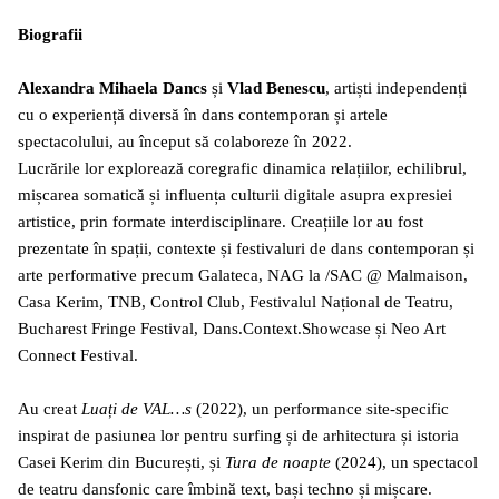
Biografii
Alexandra Mihaela Dancs
și
Vlad Benescu
, artiști independenți
cu o experiență diversă în dans contemporan și artele
spectacolului, au început să colaboreze în 2022.
Lucrările lor explorează coregrafic dinamica relațiilor, echilibrul,
mișcarea somatică și influența culturii digitale asupra expresiei
artistice, prin formate interdisciplinare. Creațiile lor au fost
prezentate în spații, contexte și festivaluri de dans contemporan și
arte performative precum Galateca, NAG la /SAC @ Malmaison,
Casa Kerim, TNB, Control Club, Festivalul Național de Teatru,
Bucharest Fringe Festival, Dans.Context.Showcase și Neo Art
Connect Festival.
Au creat
Luați de VAL…s
(2022), un performance site-specific
inspirat de pasiunea lor pentru surfing și de arhitectura și istoria
Casei Kerim din București, și
Tura de noapte
(2024), un spectacol
de teatru dansfonic care îmbină text, bași techno și mișcare.