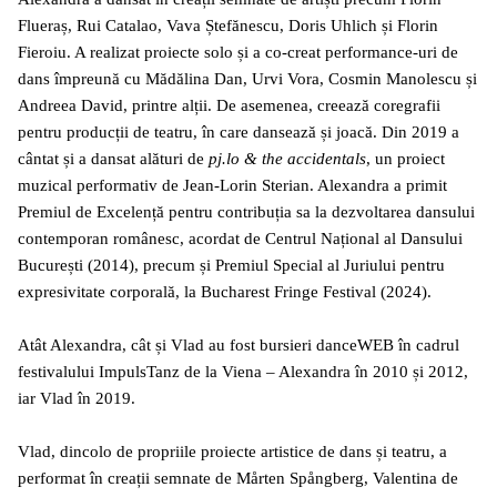
Flueraș, Rui Catalao, Vava Ștefănescu, Doris Uhlich și Florin
Fieroiu. A realizat proiecte solo și a co-creat performance-uri de
dans împreună cu Mădălina Dan, Urvi Vora, Cosmin Manolescu și
Andreea David, printre alții. De asemenea, creează coregrafii
pentru producții de teatru, în care dansează și joacă. Din 2019 a
cântat și a dansat alături de
pj.lo & the accidentals
, un proiect
muzical performativ de Jean-Lorin Sterian. Alexandra a primit
Premiul de Excelență pentru contribuția sa la dezvoltarea dansului
contemporan românesc, acordat de Centrul Național al Dansului
București (2014), precum și Premiul Special al Juriului pentru
expresivitate corporală, la Bucharest Fringe Festival (2024).
Atât Alexandra, cât și Vlad au fost bursieri danceWEB în cadrul
festivalului ImpulsTanz de la Viena – Alexandra în 2010 și 2012,
iar Vlad în 2019.
Vlad, dincolo de propriile proiecte artistice de dans și teatru, a
performat în creații semnate de Mårten Spångberg, Valentina de