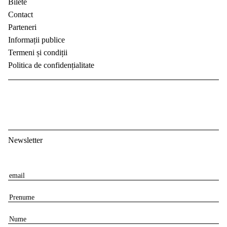
Bilete
Contact
Parteneri
Informații publice
Termeni și condiții
Politica de confidențialitate
Newsletter
E
m
P
a
r
i
N
e