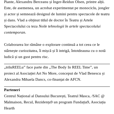
Piante, Alexandru Berceanu și Inger-Reidun Olsen, printre alții.
Este, de asemenea, un acrobat experimentat pe monociclu, jongler
și actor și semnează designul de lumini pentru spectacole de teatru
și dans. Vlad a obținut titlul de doctor în Teatru și Artele
Spectacolului cu teza
Noile tehnologii în artele spectacolului
contemporan.
Colaborarea lor rămâne o explorare continuă a tot ceea ce le
stârnește curiozitatea, îi mișcă și îi intrigă, întotdeauna cu o notă
ludică și un gust pentru risc.
„triluREELu” face parte din „The Body In REEL Time”, un
proiect al Asociației Art No More, conceput de Vlad Benescu și
Alexandra Mihaela Dancs, co-finanțat de AFCN.
Parteneri
Centrul Național al Dansului București, Teatrul Masca, /SAC @
Malmaison, Recul, Rezidența9 un program Fundația9, Asociația
Hearth