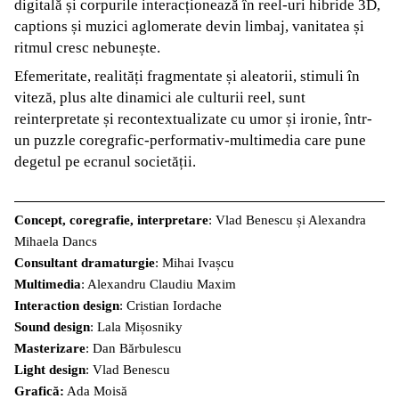
digitală și corpurile interacționează în reel-uri hibride 3D,
captions și muzici aglomerate devin limbaj, vanitatea și
ritmul cresc nebunește.
Efemeritate, realități fragmentate și aleatorii, stimuli în
viteză, plus alte dinamici ale culturii reel, sunt
reinterpretate și recontextualizate cu umor și ironie, într-
un puzzle coregrafic-performativ-multimedia care pune
degetul pe ecranul societății.
Concept, coregrafie, interpretare
: Vlad Benescu și Alexandra
Mihaela Dancs
Consultant dramaturgie
: Mihai Ivașcu
Multimedia
: Alexandru Claudiu Maxim
Interaction design
: Cristian Iordache
Sound design
: Lala Mișosniky
Masterizare
: Dan Bărbulescu
Light design
: Vlad Benescu
Grafică:
Ada Moisă