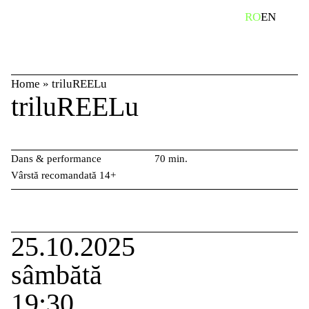
Skip
caută
RO
EN
to
content
Home
»
triluREELu
triluREELu
Dans & performance
70 min.
Vârstă recomandată 14+
25.10.2025
sâmbătă
19:30