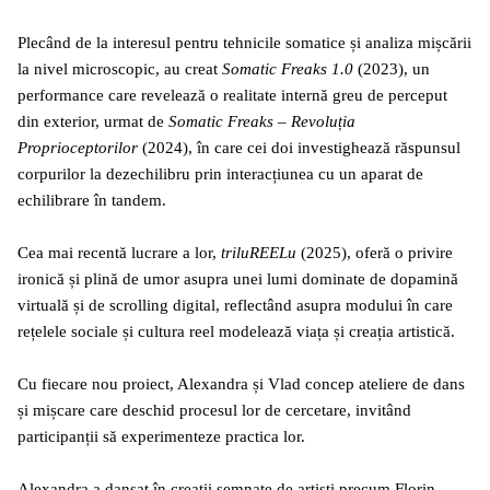
Plecând de la interesul pentru tehnicile somatice și analiza mișcării
la nivel microscopic, au creat
Somatic Freaks 1.0
(2023), un
performance care revelează o realitate internă greu de perceput
din exterior, urmat de
Somatic Freaks – Revoluția
Proprioceptorilor
(2024), în care cei doi investighează răspunsul
corpurilor la dezechilibru prin interacțiunea cu un aparat de
echilibrare în tandem.
Cea mai recentă lucrare a lor,
triluREELu
(2025), oferă o privire
ironică și plină de umor asupra unei lumi dominate de dopamină
virtuală și de scrolling digital, reflectând asupra modului în care
rețelele sociale și cultura reel modelează viața și creația artistică.
Cu fiecare nou proiect, Alexandra și Vlad concep ateliere de dans
și mișcare care deschid procesul lor de cercetare, invitând
participanții să experimenteze practica lor.
Alexandra a dansat în creații semnate de artiști precum Florin