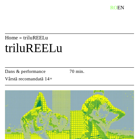
Skip
caută
RO
EN
to
content
Home
»
triluREELu
triluREELu
Dans & performance
70 min.
Vârstă recomandată 14+