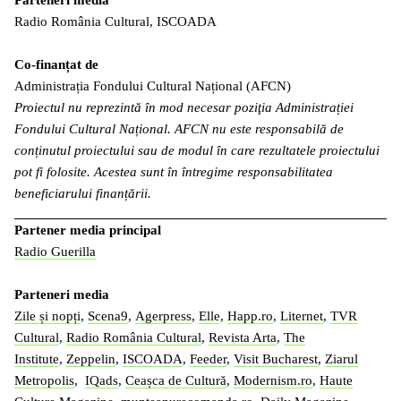
Radio România Cultural, ISCOADA
Co-finanțat de
Administrația Fondului Cultural Național (AFCN)
Proiectul nu reprezintă în mod necesar poziţia Administrației
Fondului Cultural Național. AFCN nu este responsabilă de
conținutul proiectului sau de modul în care rezultatele proiectului
pot fi folosite. Acestea sunt în întregime responsabilitatea
beneficiarului finanțării.
Partener media principal
Radio Guerilla
Parteneri media
Zile și nopți
,
Scena9
,
Agerpress
,
Elle
,
Happ.ro
,
Liternet
,
TVR
Cultural
,
Radio România Cultural
,
Revista Arta
,
The
Institute
,
Zeppelin
,
ISCOADA
,
Feeder
,
Visit Bucharest
,
Ziarul
Metropolis
,
IQads
,
Ceașca de Cultură
,
Modernism.ro
,
Haute