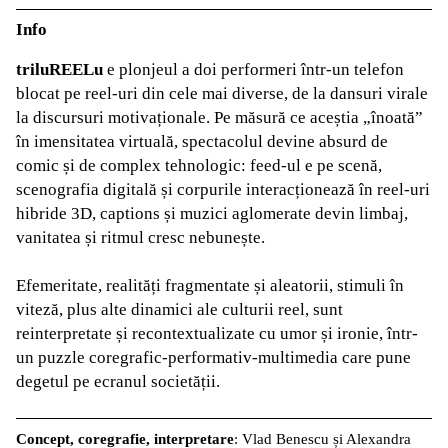
Info
triluREELu
e plonjeul a doi performeri într-un telefon
blocat pe reel-uri din cele mai diverse, de la dansuri virale
la discursuri motivaționale. Pe măsură ce aceștia „înoată”
în imensitatea virtuală, spectacolul devine absurd de
comic și de complex tehnologic: feed-ul e pe scenă,
scenografia digitală și corpurile interacționează în reel-uri
hibride 3D, captions și muzici aglomerate devin limbaj,
vanitatea și ritmul cresc nebunește.
Efemeritate, realități fragmentate și aleatorii, stimuli în
viteză, plus alte dinamici ale culturii reel, sunt
reinterpretate și recontextualizate cu umor și ironie, într-
un puzzle coregrafic-performativ-multimedia care pune
degetul pe ecranul societății.
Concept, coregrafie, interpretare
: Vlad Benescu și Alexandra