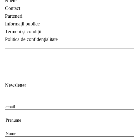
Bilete
Contact
Parteneri
Informații publice
Termeni și condiții
Politica de confidențialitate
Newsletter
E
m
P
a
r
i
N
e
l