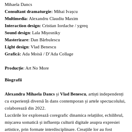
Mihaela Dancs
Consultant dramaturgie:
Mihai Ivașcu
Multimedia
: Alexandru Claudiu Maxim
Interaction design:
Cristian Iordache / ygreq
Sound design
: Lala Mișosniky
Masterizare
: Dan Bărbulescu
Light design
: Vlad Benescu
Grafică:
Ada Moisă / D’Ada Collage
Producție
: Art No More
Biografii
Alexandra Mihaela Dancs
și
Vlad Benescu
, artiști independenți
cu experiență diversă în dans contemporan și artele spectacolului,
colaborează din 2022.
Lucrările lor explorează coregrafic dinamica relațiilor, echilibrul,
mișcarea somatică și influența culturii digitale asupra expresiei
artistice, prin formate interdisciplinare. Creațiile lor au fost