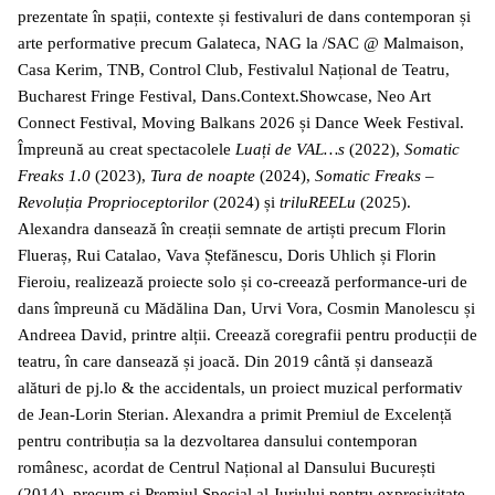
prezentate în spații, contexte și festivaluri de dans contemporan și
arte performative precum Galateca, NAG la /SAC @ Malmaison,
Casa Kerim, TNB, Control Club, Festivalul Național de Teatru,
Bucharest Fringe Festival, Dans.Context.Showcase, Neo Art
Connect Festival, Moving Balkans 2026 și Dance Week Festival.
Împreună au creat spectacolele
Luați de VAL…s
(2022),
Somatic
Freaks 1.0
(2023),
Tura de noapte
(2024),
Somatic Freaks –
Revoluția Proprioceptorilor
(2024) și
triluREELu
(2025).
Alexandra dansează în creații semnate de artiști precum Florin
Flueraș, Rui Catalao, Vava Ștefănescu, Doris Uhlich și Florin
Fieroiu, realizează proiecte solo și co-creează performance-uri de
dans împreună cu Mădălina Dan, Urvi Vora, Cosmin Manolescu și
Andreea David, printre alții. Creează coregrafii pentru producții de
teatru, în care dansează și joacă. Din 2019 cântă și dansează
alături de pj.lo & the accidentals, un proiect muzical performativ
de Jean-Lorin Sterian. Alexandra a primit Premiul de Excelență
pentru contribuția sa la dezvoltarea dansului contemporan
românesc, acordat de Centrul Național al Dansului București
(2014), precum și Premiul Special al Juriului pentru expresivitate