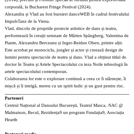
corporală, la Bucharest Fringe Festival (2024).
Alexandra și Vlad au fost bursieri danceWEB în cadrul festivalului
ImpulsTanz de la Viena.
Vlad, dincolo de propriile proiecte artistice de dans și teatru,
performează în creații semnate de Mårten Spångberg, Valentina de
Piante, Alexandru Berceanu și Inger-Reidun Olsen, printre alții.
Este acrobat pe monociclu, jongler și actor și creează design de
lumini pentru spectacole de teatru și dans. Vlad a obținut titlul de
doctor în Teatru și Artele Spectacolului cu teza Noile tehnologii în
artele spectacolului contemporan.
Colaborarea lor este o explorare continuă a ceea ce îi stârnește, îi
mișcă și îi intrigă, mereu cu un spirit ludic și un gust pentru risc.
Parteneri
Centrul Național al Dansului București, Teatrul Masca, /SAC @
Malmaison, Recul, Rezidența9 un program Fundația9, Asociația
Hearth
Parteneri media