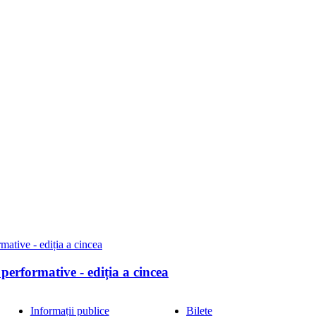
performative - ediția a cincea
Informații publice
Bilete