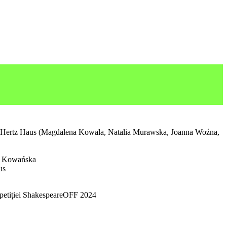
 Hertz Haus (Magdalena Kowala, Natalia Murawska, Joanna Woźna,
ja Kowańska
us
mpetiției ShakespeareOFF 2024