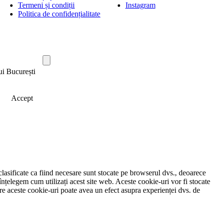
Termeni și condiții
Instagram
Politica de confidențialitate
ui București
Accept
clasificate ca fiind necesare sunt stocate pe browserul dvs., deoarece
înțelegem cum utilizați acest site web. Aceste cookie-uri vor fi stocate
e aceste cookie-uri poate avea un efect asupra experienței dvs. de