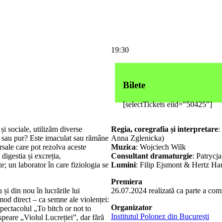
19:30
Bilete
[selectTickets eiid="50425"]
 și sociale, utilizăm diverse
Regia, coregrafia și interpretare
:
t sau pur? Este imaculat sau rămâne
Anna Zglenicka)
rsale care pot rezolva aceste
Muzica
: Wojciech Wilk
 digestia și excreția,
Consultant dramaturgie
: Patryc
e; un laborator în care fiziologia se
Lumini
: Filip Ejsmont & Hertz Ha
Premiera
și din nou în lucrările lui
26.07.2024 realizată ca parte a co
mod direct – ca semne ale violenței:
Organizator
spectacolul „To bitch or not to
Institutul Polonez din București
peare „Violul Lucreției”, dar fără