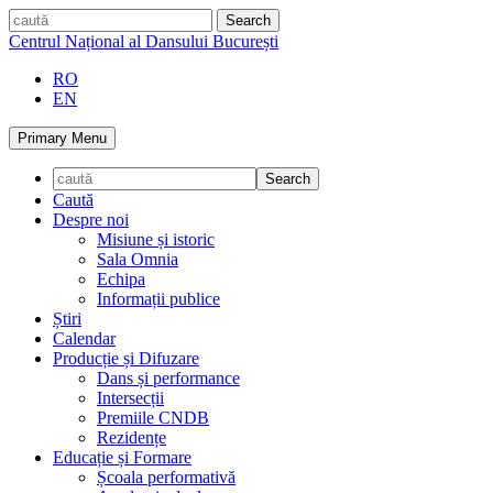
Skip
caută
to
Centrul Național al Dansului București
content
RO
EN
Primary Menu
Caută
Despre noi
Misiune și istoric
Sala Omnia
Echipa
Informații publice
Știri
Calendar
Producție și Difuzare
Dans și performance
Intersecții
Premiile CNDB
Rezidențe
Educație și Formare
Școala performativă