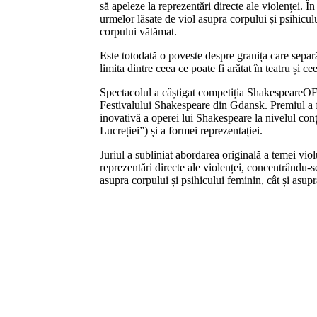
să apeleze la reprezentări directe ale violenței. 
urmelor lăsate de viol asupra corpului și psihiculu
corpului vătămat.
Este totodată o poveste despre granița care separ
limita dintre ceea ce poate fi arătat în teatru și ce
Spectacolul a câștigat competiția ShakespeareOFF 
Festivalului Shakespeare din Gdansk. Premiul a 
inovativă a operei lui Shakespeare la nivelul con
Lucreției”) și a formei reprezentației.
Juriul a subliniat abordarea originală a temei viol
reprezentări directe ale violenței, concentrându-s
asupra corpului și psihicului feminin, cât și asupr