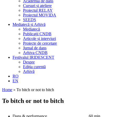
Academia de dans
Cursuri și ateliere
Proiectul RELAY
Proiectul MOVIDA
SEEDS
Mediatecă și Arhivă
Mediatecă
Publicații CNDB
Articole și interviuri
Proiecte de cercetare
Jurnal de dans
Arhiva CNDB
Festivalul IRIDESCENT
Despre
Ediția curentă
Arhivă
RO
EN
Home
»
To bitch or not to bitch
To bitch or not to bitch
Dans & performance
60 min.