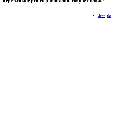
Reprezentație pentru public adult, conține nuditate
dreapta