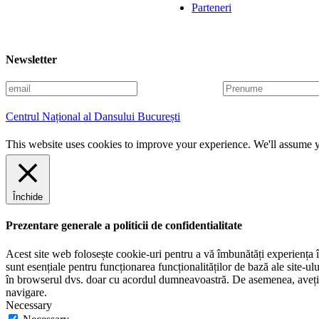
Parteneri
Newsletter
E
P
m
r
a
e
Centrul Național al Dansului București
i
n
l
u
This website uses cookies to improve your experience. We'll assume yo
m
e
Închide
Prezentare generale a politicii de confidentialitate
Acest site web folosește cookie-uri pentru a vă îmbunătăți experiența în
sunt esențiale pentru funcționarea funcționalităților de bază ale site-u
în browserul dvs. doar cu acordul dumneavoastră. De asemenea, aveți op
navigare.
Necessary