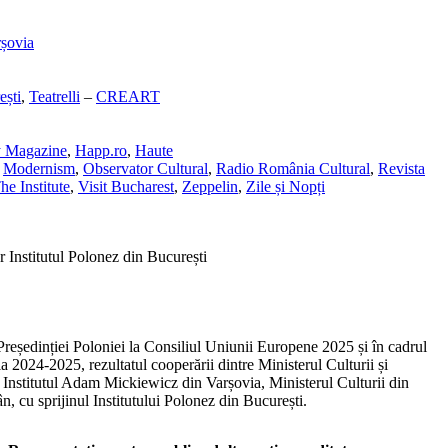
rșovia
ești
,
Teatrelli
–
CREART
y Magazine
,
Happ.ro
,
Haute
,
Modernism
,
Observator Cultural
,
Radio România Cultural
,
Revista
he Institute
,
Visit Bucharest
,
Zeppelin
,
Zile și Nopți
Institutul Polonez din București
Președinției Poloniei la Consiliul Uniunii Europene 2025 și în cadrul
2024-2025, rezultatul cooperării dintre Ministerul Culturii și
 Institutul Adam Mickiewicz din Varșovia, Ministerul Culturii din
, cu sprijinul Institutului Polonez din București.