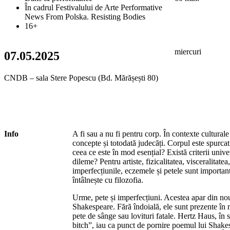
În cadrul Festivalului de Arte Performative
News From Polska. Resisting Bodies
16+
miercuri
07.05.2025
CNDB – sala Stere Popescu (Bd. Mărășești 80)
Info
A fi sau a nu fi pentru corp. În contexte culturale
concepte și totodată judecăți. Corpul este spurca
ceea ce este în mod esențial? Există criterii unive
dileme? Pentru artiste, fizicalitatea, visceralitatea,
imperfecțiunile, eczemele și petele sunt important
întâlnește cu filozofia.
Urme, pete și imperfecțiuni. Acestea apar din nou 
Shakespeare. Fără îndoială, ele sunt prezente în 
pete de sânge sau lovituri fatale. Hertz Haus, în 
bitch”, iau ca punct de pornire poemul lui Shakes