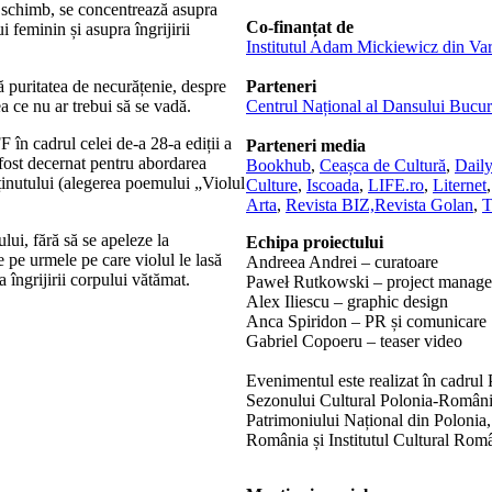
În schimb, se concentrează asupra
Co-finanțat de
i feminin și asupra îngrijirii
Institutul Adam Mickiewicz din Va
ă puritatea de necurățenie, despre
Parteneri
ea ce nu ar trebui să se vadă.
Centrul Național al Dansului Bucur
în cadrul celei de-a 28-a ediții a
Parteneri media
fost decernat pentru abordarea
Bookhub
,
Ceașca de Cultură
,
Dail
ținutului (alegerea poemului „Violul
Culture
,
Iscoada
,
LIFE.ro
,
Liternet
Arta
,
Revista BIZ,
Revista Golan
,
T
ului, fără să se apeleze la
Echipa proiectului
e pe urmele pe care violul le lasă
Andreea Andrei – curatoare
a îngrijirii corpului vătămat.
Paweł Rutkowski – project manager 
Alex Iliescu – graphic design
Anca Spiridon – PR și comunicare
Gabriel Copoeru – teaser video
Evenimentul este realizat în cadrul 
Sezonului Cultural Polonia-România 
Patrimoniului Național din Polonia,
România și Institutul Cultural Român