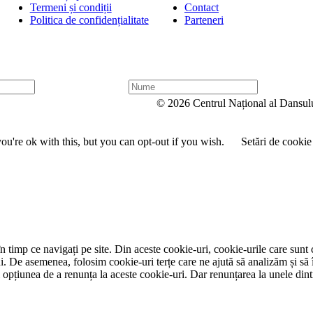
Termeni și condiții
Contact
Politica de confidențialitate
Parteneri
N
u
© 2026 Centrul Național al Dansul
m
e
u're ok with this, but you can opt-out if you wish.
Setări de cookie
 timp ce navigați pe site. Din aceste cookie-uri, cookie-urile care sunt 
lui. De asemenea, folosim cookie-uri terțe care ne ajută să analizăm și să 
țiunea de a renunța la aceste cookie-uri. Dar renunțarea la unele dintr