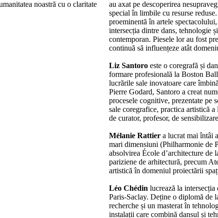
umanitatea noastră cu o claritate
au axat pe descoperirea nesupravegh
special în limbile cu resurse redus
proeminentă în artele spectacolului
intersecția dintre dans, tehnologie și
contemporan. Piesele lor au fost pre
continuă să influențeze atât domeniul
Liz Santoro
este o coregrafă și dan
formare profesională la Boston Ball
lucrările sale inovatoare care îmbin
Pierre Godard, Santoro a creat numer
procesele cognitive, prezentate pe s
sale coregrafice, practica artistică 
de curator, profesor, de sensibilizar
Mélanie Rattier
a lucrat mai întâi 
mari dimensiuni (Philharmonie de 
absolvirea École d’architecture de la
pariziene de arhitectură, precum Atel
artistică în domeniul proiectării spa
Léo Chédin
lucrează la intersecția
Paris-Saclay. Deține o diplomă de l
recherche și un masterat în tehnolo
instalații care combină dansul și te