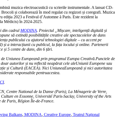
bină muzica electroacustică cu scrierile instrumentale. A lansat CD-
i Brocoli și colaborează în mod regulat cu regizori și coregrafi. Muzica
tru ediția 2023 a Festival d’Automne à Paris. Este rezident la
la Médicis) în 2024-2025.
ei din cadrul
MODINA
. Proiectul „Mișcare, inteligență digitală și
pune să extindă posibilitățile creative ale spectacolelor de dans
nța publicului cu ajutorul tehnologiei digitale – cu accent pe
I) și a interacțiunii cu publicul, la fața locului și online. Partenerii
ce și 5 centre de dans, din 6 țări.
t de Uniunea Europeană prin programul Europa Creativă.Punctele de
n doar autorilor și nu reflectă neapărat cele aleUniunii Europene sau
ație și Cultură (EACEA). Nici UniuneaEuropeană și nici autoritatea
nsiderate responsabile pentruacestea.
CI
.
DCN, Centre National de la Danse (Paris), La Ménagerie de Verre,
 Culture en Essonne, Université Paris-Saclay, University of the Arts
 de Paris, Région Île-de-France.
ing Balkans
,
MODINA
,
Creative Europe
,
Teatrul Național