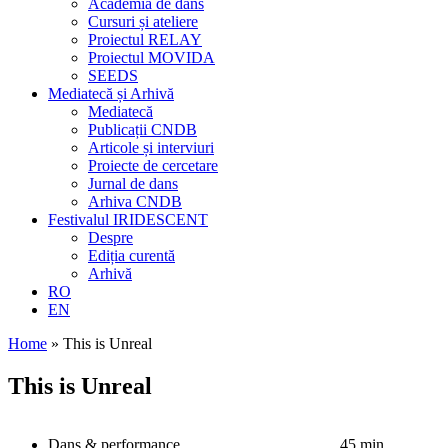
Academia de dans
Cursuri și ateliere
Proiectul RELAY
Proiectul MOVIDA
SEEDS
Mediatecă și Arhivă
Mediatecă
Publicații CNDB
Articole și interviuri
Proiecte de cercetare
Jurnal de dans
Arhiva CNDB
Festivalul IRIDESCENT
Despre
Ediția curentă
Arhivă
RO
EN
Home
»
This is Unreal
This is Unreal
Dans & performance
45 min.