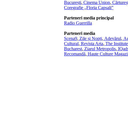
București
,
Cinema Union
,
Cărtureșt
Coregrafie „Floria Capsali”
Parteneri media principal
Radio Guerrilla
Parteneri media
Scena9
,
Zile și Nopți
,
Adevărul
,
Ag
Cultural
,
Revista Arta
,
The Institute
Bucharest
,
Ziarul Metropolis
,
IQad
Recomandă
,
Haute Culture Magazi