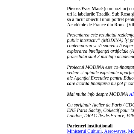
Pierre-Yves Macé
(compozitor) com
uri la labelurile Tzadik, Sub Rosa ș
sa a făcut obiectul unui portret pen
Académie de France din Roma (Vil
Prezentarea este rezultatul rezidenț
public interactiv” (MODINA) își pro
contemporan și să sporească experie
explorarea inteligenței artificiale (A
proiectului sunt 3 instituții academi
Proiectul MODINA este co-finanța
vedere și opiniile exprimate aparți
ale Agenției Executive pentru Educ
care acordă finanțarea nu pot fi co
Mai multe info despre MODINA
AI
Cu sprijinul: Atelier de Paris / C
ENS Paris-Saclay, Collectif pour la
London, DRAC Île-de-France, Ville
Parteneri instituționali
Ministerul Culturii
,
Aerowaves
,
Mov