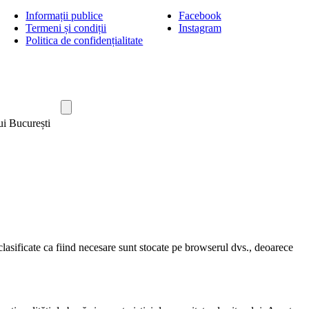
Informații publice
Facebook
Termeni și condiții
Instagram
Politica de confidențialitate
ui București
clasificate ca fiind necesare sunt stocate pe browserul dvs., deoarece