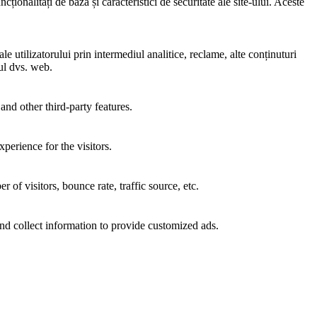
ionalități de bază și caracteristici de securitate ale site-ului. Aceste
e utilizatorului prin intermediul analitice, reclame, alte conținuturi
-ul dvs. web.
and other third-party features.
perience for the visitors.
of visitors, bounce rate, traffic source, etc.
nd collect information to provide customized ads.