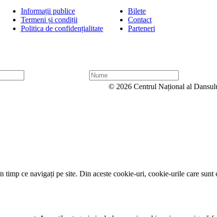
Informații publice
Bilete
Termeni și condiții
Contact
Politica de confidențialitate
Parteneri
N
u
© 2026 Centrul Național al Dansul
m
e
 timp ce navigați pe site. Din aceste cookie-uri, cookie-urile care sunt 