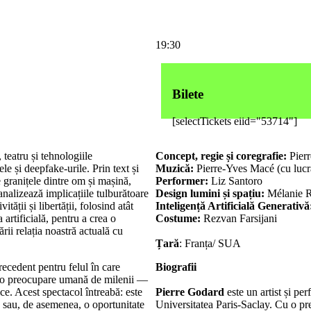
19:30
Bilete
[selectTickets eiid="53714"]
 teatru și tehnologiile
Concept, regie și coregrafie:
Pier
le și deepfake-urile. Prin text și
Muzică:
Pierre-Yves Macé (cu luc
 granițele dintre om și mașină,
Performer:
Liz Santoro
analizează implicațiile tulburătoare
Design lumini și spațiu:
Mélanie R
ității și libertății, folosind atât
Inteligență Artificială Generativ
 artificială, pentru a crea o
Costume:
Rezvan Farsijani
ii relația noastră actuală cu
Țară
: Franța/ SUA
recedent pentru felul în care
Biografii
st o preocupare umană de milenii —
ce. Acest spectacol întreabă: este
Pierre Godard
este un artist și per
 sau, de asemenea, o oportunitate
Universitatea Paris-Saclay. Cu o preg