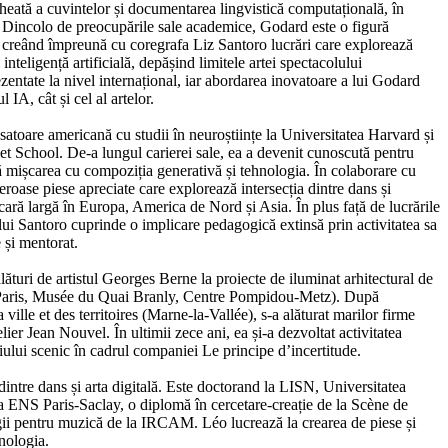
eată a cuvintelor și documentarea lingvistică computațională, în
e. Dincolo de preocupările sale academice, Godard este o figură
, creând împreună cu coregrafa Liz Santoro lucrări care explorează
 inteligență artificială, depășind limitele artei spectacolului
zentate la nivel internațional, iar abordarea inovatoare a lui Godard
 IA, cât și cel al artelor.
satoare americană cu studii în neuroștiințe la Universitatea Harvard și
et School. De-a lungul carierei sale, ea a devenit cunoscută pentru
ă mișcarea cu compoziția generativă și tehnologia. În colaborare cu
oase piese apreciate care explorează intersecția dintre dans și
cară largă în Europa, America de Nord și Asia. În plus față de lucrările
a lui Santoro cuprinde o implicare pedagogică extinsă prin activitatea sa
e și mentorat.
alături de artistul Georges Berne la proiecte de iluminat arhitectural de
Paris, Musée du Quai Branly, Centre Pompidou-Metz). După
 ville et des territoires (Marne-la-Vallée), s-a alăturat marilor firme
ier Jean Nouvel. În ultimii zece ani, ea și-a dezvoltat activitatea
țiului scenic în cadrul companiei Le principe d’incertitude.
 dintre dans și arta digitală. Este doctorand la LISN, Universitatea
a ENS Paris-Saclay, o diplomă în cercetare-creație de la Scène de
gii pentru muzică de la IRCAM. Léo lucrează la crearea de piese și
hnologia.