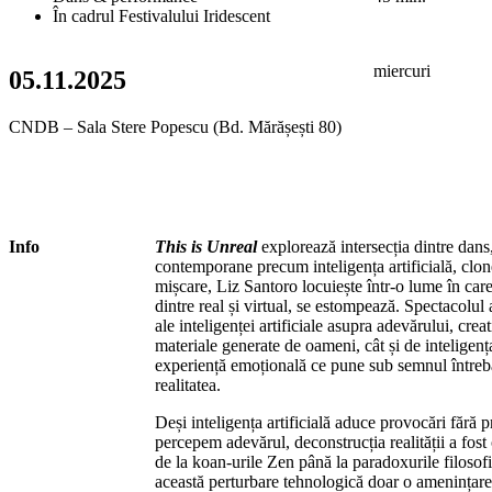
În cadrul Festivalului Iridescent
miercuri
05.11.2025
CNDB – Sala Stere Popescu (Bd. Mărășești 80)
Info
This is Unreal
explorează intersecția dintre dans,
contemporane precum inteligența artificială, clone
mișcare, Liz Santoro locuiește într-o lume în care
dintre real și virtual, se estompează. Spectacolul 
ale inteligenței artificiale asupra adevărului, creativ
materiale generate de oameni, cât și de inteligența
experiență emoțională ce pune sub semnul întrebăr
realitatea.
Deși inteligența artificială aduce provocări fără p
percepem adevărul, deconstrucția realității a fo
de la koan-urile Zen până la paradoxurile filosofi
această perturbare tehnologică doar o amenințare