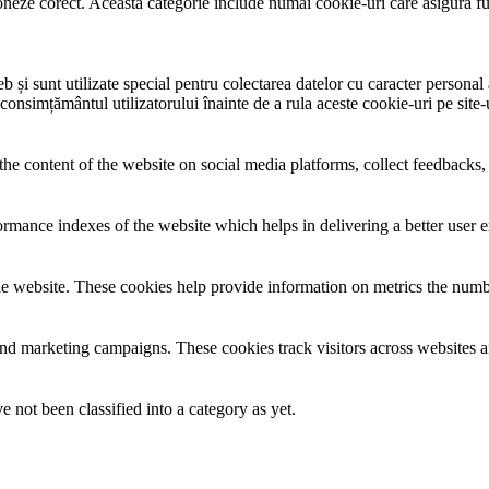
neze corect. Această categorie include numai cookie-uri care asigură funcț
și sunt utilizate special pentru colectarea datelor cu caracter personal al
 consimțământul utilizatorului înainte de a rula aceste cookie-uri pe site
the content of the website on social media platforms, collect feedbacks, 
mance indexes of the website which helps in delivering a better user ex
e website. These cookies help provide information on metrics the number 
and marketing campaigns. These cookies track visitors across websites a
 not been classified into a category as yet.