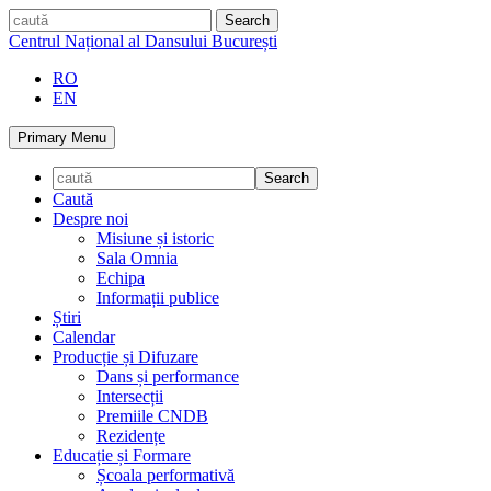
Skip
caută
to
Centrul Național al Dansului București
content
RO
EN
Primary Menu
Caută
Despre noi
Misiune și istoric
Sala Omnia
Echipa
Informații publice
Știri
Calendar
Producție și Difuzare
Dans și performance
Intersecții
Premiile CNDB
Rezidențe
Educație și Formare
Școala performativă