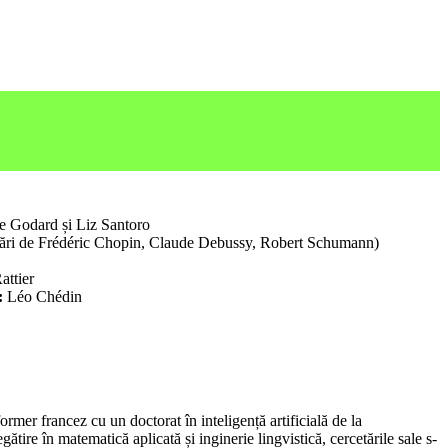
re Godard și Liz Santoro
rări de Frédéric Chopin, Claude Debussy, Robert Schumann)
attier
ă:
Léo Chédin
former francez cu un doctorat în inteligență artificială de la
ătire în matematică aplicată și inginerie lingvistică, cercetările sale s-