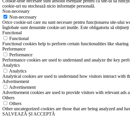
Cookie-urile necesare sunt absolut esențiale pentru ca site-ul să funcțio
cookie-uri nu stochează nicio informație personală.
Non-necessary
Non-necessary
Orice cookie-uri care nu sunt necesare pentru funcționarea site-ului web 
înglobate sunt denumite cookie-uri inutile. Este obligatoriu să obțineți
Functional
Functional
Functional cookies help to perform certain functionalities like sharing 
Performance
Performance
Performance cookies are used to understand and analyze the key perfor
Analytics
Analytics
Analytical cookies are used to understand how visitors interact with th
Advertisement
Advertisement
Advertisement cookies are used to provide visitors with relevant ads 
Others
Others
Other uncategorized cookies are those that are being analyzed and have
SALVEAZĂ ȘI ACCEPTĂ