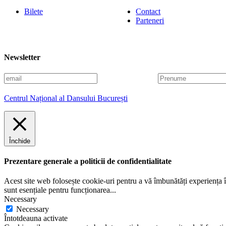
Bilete
Contact
Parteneri
Newsletter
E
P
m
r
a
e
Centrul Național al Dansului București
i
n
l
u
m
e
Închide
Prezentare generale a politicii de confidentialitate
Acest site web folosește cookie-uri pentru a vă îmbunătăți experiența în
sunt esențiale pentru funcționarea
...
Necessary
Necessary
Întotdeauna activate