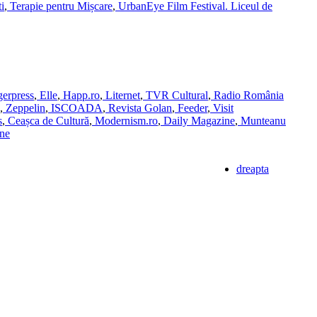
i
,
Terapie pentru Mișcare
,
UrbanEye Film Festival.
Liceul de
erpress
,
Elle
,
Happ.ro
,
Liternet
,
TVR Cultural
,
Radio România
,
Zeppelin
,
ISCOADA
,
Revista Golan
,
Feeder
,
Visit
s
,
Ceașca de Cultură
,
Modernism.ro
,
Daily Magazine
,
Munteanu
ne
dreapta