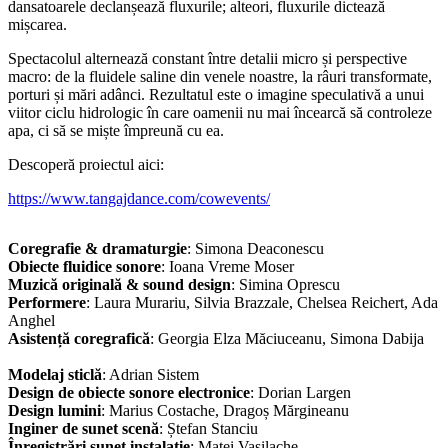
dansatoarele declanșează fluxurile; alteori, fluxurile dictează
mișcarea.
Spectacolul alternează constant între detalii micro și perspective
macro: de la fluidele saline din venele noastre, la râuri transformate,
porturi și mări adânci. Rezultatul este o imagine speculativă a unui
viitor ciclu hidrologic în care oamenii nu mai încearcă să controleze
apa, ci să se miște împreună cu ea.
Descoperă proiectul aici:
https://www.tangajdance.com/cowevents/
Coregrafie & dramaturgie
: Simona Deaconescu
Obiecte fluidice sonore
: Ioana Vreme Moser
Muzică originală & sound design
: Simina Oprescu
Performere
: Laura Murariu, Silvia Brazzale, Chelsea Reichert, Ada
Anghel
Asistență coregrafică
: Georgia Elza Măciuceanu, Simona Dabija
Modelaj sticlă
: Adrian Sistem
Design de obiecte sonore electronice
: Dorian Largen
Design lumini
: Marius Costache, Dragoș Mărgineanu
Inginer de sunet scenă
: Ștefan Stanciu
Înregistrări sunet instalație
: Matei Vasilache