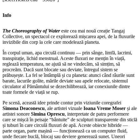
Info
The Choreography of Water
este cea mai nouă creație Tangaj
Collective, un spectacol ce explorează mișcarea apei, de la fluxurile
invizibile din corp la cele care modelează planeta.
În corpul uman, apa circulă continuu — prin sânge, limfă, lacrimi,
transpirație, lichid menstrual. Aceste fluxuri ne mențin în viață,
reglează temperatura, ne ajută să ne vindecăm, să simțim, să
procreăm. Dacă sunt blocate sau deviate, întregul sistem se
prăbușește. La fel se întâmplă și cu planeta: atunci când râurile sunt
barate, lacurile golite, mările deviate sau apele relocate, sistemul
circulator al Pământului se dezechilibrează, iar conexiunile dintre
toate formele de viață se rup.
Pe scenă, această idee prinde contur prin viziunile coregrafei
Simona Deaconescu
, ale artistei vizuale
Ioana Vreme Moser
și ale
artistei sonore
Simina Oprescu
, interpretate de patru performere
care se mișcă în peisaje “bântuite” de sculpturi transparente din sticlă
și tuburi în care circulă fluxuri de apă. Aceste obiecte hibride —
parte organ, parte mașină — funcționează ca un computer fluid,
unde fiecare buclă, blocaj sau deviere generează sunet. Uneori