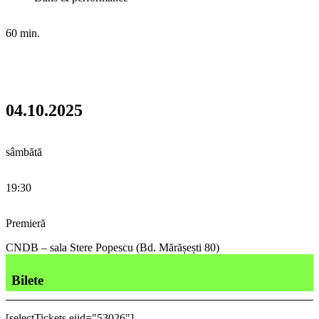
60 min.
04.10.2025
sâmbătă
19:30
Premieră
CNDB – sala Stere Popescu (Bd. Mărășești 80)
Bilete
[selectTickets eiid="53026"]