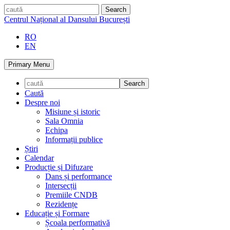
Skip
caută
to
Centrul Național al Dansului București
content
RO
EN
Primary Menu
Caută
Despre noi
Misiune și istoric
Sala Omnia
Echipa
Informații publice
Știri
Calendar
Producție și Difuzare
Dans și performance
Intersecții
Premiile CNDB
Rezidențe
Educație și Formare
Școala performativă