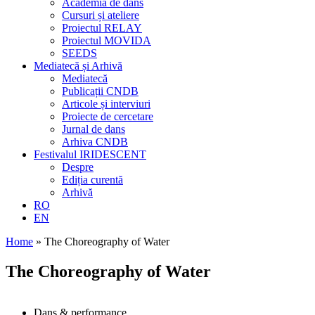
Academia de dans
Cursuri și ateliere
Proiectul RELAY
Proiectul MOVIDA
SEEDS
Mediatecă și Arhivă
Mediatecă
Publicații CNDB
Articole și interviuri
Proiecte de cercetare
Jurnal de dans
Arhiva CNDB
Festivalul IRIDESCENT
Despre
Ediția curentă
Arhivă
RO
EN
Home
»
The Choreography of Water
The Choreography of Water
Dans & performance