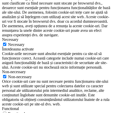
sunt clasificate ca fiind necesare sunt stocate pe browserul dvs.,
deoarece sunt esențiale pentru funcționarea funcționalităților de bază
ale site-ului. De asemenea, folosim cookie-uri terțe care ne ajută să
analizăm și să înțelegem cum utilizați acest site web. Aceste cookie-
uri vor fi stocate în browserul dvs. doar cu acordul dumneavoastră.
De asemenea, aveți opțiunea de a renunța la aceste cookie-uri. Dar
renunțarea la unele dintre aceste cookie-uri poate avea un efect
asupra experienței dvs. de navigare.
Necessary
Necessary
Întotdeauna activate
Cookie-urile necesare sunt absolut esențiale pentru ca site-ul să
funcționeze corect. Această categorie include numai cookie-uri care
asigură funcționalități de bază și caracteristici de securitate ale site-
ului. Aceste cookie-uri nu stochează nicio informație personală.
Non-necessary
Non-necessary
Orice cookie-uri care nu sunt necesare pentru funcționarea site-ului
web și sunt utilizate special pentru colectarea datelor cu caracter
personal ale utilizatorului prin intermediul analitice, reclame, alte
conținuturi înglobate sunt denumite cookie-uri inutile. Este
obligatoriu să obțineți consimțământul utilizatorului înainte de a rula
aceste cookie-uri pe site-ul dvs. web.
Functional