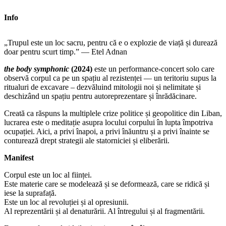
Info
„Trupul este un loc sacru, pentru că e o explozie de viață și durează
doar pentru scurt timp.” — Etel Adnan
the body symphonic
(2024)
este un performance-concert solo care
observă corpul ca pe un spațiu al rezistenței — un teritoriu supus la
ritualuri de excavare – dezvăluind mitologii noi și nelimitate și
deschizând un spațiu pentru autoreprezentare și înrădăcinare.
Creată ca răspuns la multiplele crize politice și geopolitice din Liban,
lucrarea este o meditație asupra locului corpului în lupta împotriva
ocupației. Aici, a privi înapoi, a privi înăuntru și a privi înainte se
conturează drept strategii ale statorniciei și eliberării.
Manifest
Corpul este un loc al ființei.
Este materie care se modelează și se deformează, care se ridică și
iese la suprafață.
Este un loc al revoluției și al opresiunii.
Al reprezentării și al denaturării. Al întregului și al fragmentării.