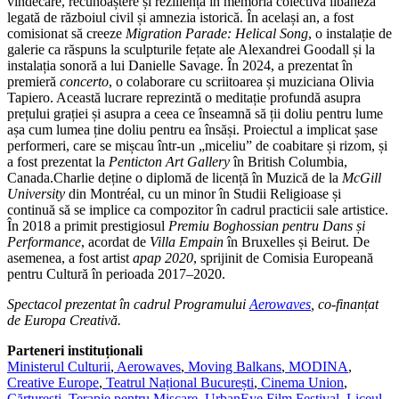
vindecare, recunoaștere și reziliență în memoria colectivă libaneză
legată de războiul civil și amnezia istorică. În același an, a fost
comisionat să creeze
Migration Parade: Helical Song
, o instalație de
galerie ca răspuns la sculpturile fețate ale Alexandrei Goodall și la
instalația sonoră a lui Danielle Savage. În 2024, a prezentat în
premieră
concerto
, o colaborare cu scriitoarea și muziciana Olivia
Tapiero. Această lucrare reprezintă o meditație profundă asupra
prețului grației și asupra a ceea ce înseamnă să ții doliu pentru lume
așa cum lumea ține doliu pentru ea însăși. Proiectul a implicat șase
performeri, care se mișcau într-un „miceliu” de coabitare și rizom, și
a fost prezentat la
Penticton Art Gallery
în British Columbia,
Canada.Charlie deține o diplomă de licență în Muzică de la
McGill
University
din Montréal, cu un minor în Studii Religioase și
continuă să se implice ca compozitor în cadrul practicii sale artistice.
În 2018 a primit prestigiosul
Premiu Boghossian pentru Dans și
Performance
, acordat de
Villa Empain
în Bruxelles și Beirut. De
asemenea, a fost artist
apap 2020
, sprijinit de Comisia Europeană
pentru Cultură în perioada 2017–2020.
Spectacol prezentat în cadrul Programului
Aerowaves
, co-finanțat
de Europa Creativă.
Parteneri instituționali
Ministerul Culturii
,
Aerowaves
,
Moving Balkans
,
MODINA
,
Creative Europe
,
Teatrul Național București
,
Cinema Union
,
Cărturești
,
Terapie pentru Mișcare
,
UrbanEye Film Festival.
Liceul