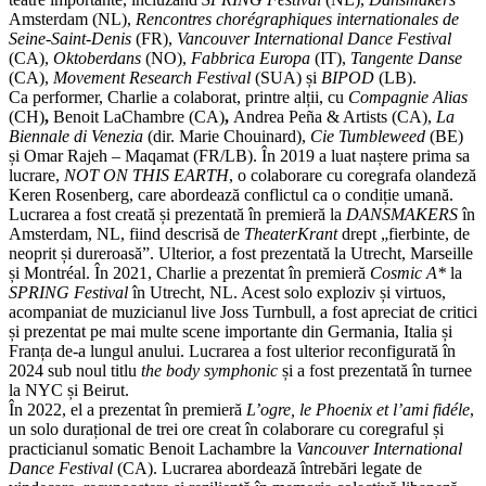
Amsterdam (NL),
Rencontres chorégraphiques internationales de
Seine-Saint-Denis
(FR),
Vancouver International Dance Festival
(CA),
Oktoberdans
(NO),
Fabbrica Europa
(IT),
Tangente Danse
(CA),
Movement Research Festival
(SUA) și
BIPOD
(LB).
Ca performer, Charlie a colaborat, printre alții, cu
Compagnie Alias
(CH)
,
Benoit LaChambre (CA)
,
Andrea Peña & Artists
(CA),
La
Biennale di Venezia
(dir. Marie Chouinard),
Cie Tumbleweed
(BE)
și Omar Rajeh – Maqamat (FR/LB). În 2019 a luat naștere prima sa
lucrare,
NOT ON THIS EARTH
, o colaborare cu coregrafa olandeză
Keren Rosenberg, care abordează conflictul ca o condiție umană.
Lucrarea a fost creată și prezentată în premieră la
DANSMAKERS
în
Amsterdam, NL, fiind descrisă de
TheaterKrant
drept „fierbinte, de
neoprit și dureroasă”. Ulterior, a fost prezentată la Utrecht, Marseille
și Montréal. În 2021, Charlie a prezentat în premieră
Cosmic A*
la
SPRING Festival
în Utrecht, NL. Acest solo exploziv și virtuos,
acompaniat de muzicianul live Joss Turnbull, a fost apreciat de critici
și prezentat pe mai multe scene importante din Germania, Italia și
Franța de-a lungul anului. Lucrarea a fost ulterior reconfigurată în
2024 sub noul titlu
the body symphonic
și a fost prezentată în turnee
la NYC și Beirut.
În 2022, el a prezentat în premieră
L’ogre, le Phoenix et l’ami fidéle
,
un solo durațional de trei ore creat în colaborare cu coregraful și
practicianul somatic Benoit Lachambre la
Vancouver International
Dance Festival
(CA). Lucrarea abordează întrebări legate de