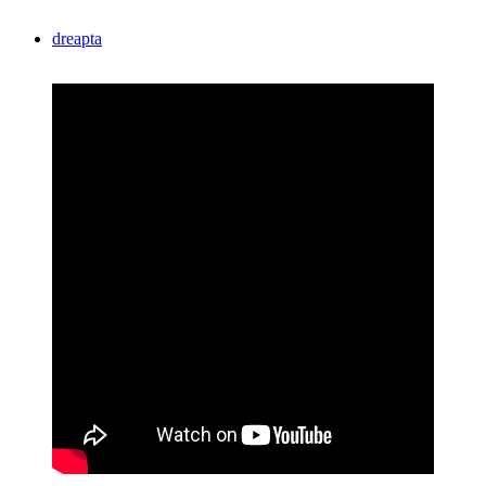
dreapta