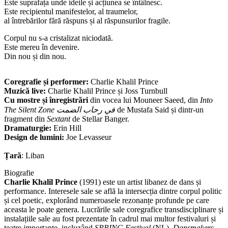
Este suprafața unde ideile și acțiunea se întâlnesc.
Este recipientul manifestelor, al traumelor,
al întrebărilor fără răspuns și al răspunsurilor fragile.
Corpul nu s-a cristalizat niciodată.
Este mereu în devenire.
Din nou și din nou.
Coregrafie și performer:
Charlie Khalil Prince
Muzică live:
Charlie Khalil Prince și Joss Turnbull
Cu mostre și înregistrări
din vocea lui Mouneer Saeed, din
Into
The Silent Zone في رحاب الضمت
de Mustafa Said și dintr-un
fragment din
Sextant
de Stellar Banger.
Dramaturgie:
Erin Hill
Design de lumini:
Joe Levasseur
Țară
: Liban
Biografie
Charlie Khalil Prince
(1991) este un artist libanez de dans și
performance. Interesele sale se află la intersecția dintre corpul politic
și cel poetic, explorând numeroasele rezonanțe profunde pe care
aceasta le poate genera. Lucrările sale coregrafice transdisciplinare și
instalațiile sale au fost prezentate în cadrul mai multor festivaluri și
teatre importante, incluzând
SPRING Festival
(NL),
Dansmakers