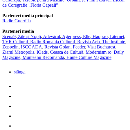
de Coregrafie „Floria Capsali”
Parteneri media principal
Radio Guerrilla
Parteneri media
Scena9
,
Zile și Nopți
,
Adevărul
,
Agerpress
,
Elle
,
Happ.ro
,
Liternet
,
TVR Cultural
,
Radio România Cultural
,
Revista Arta
,
The Institute
,
Zeppelin
,
ISCOADA
,
Revista Golan
,
Feeder
,
Visit Bucharest
,
Ziarul Metropolis
,
IQads
,
Ceașca de Cultură
,
Modernism.ro
,
Daily
Magazine
,
Munteanu Recomandă
,
Haute Culture Magazine
stânga