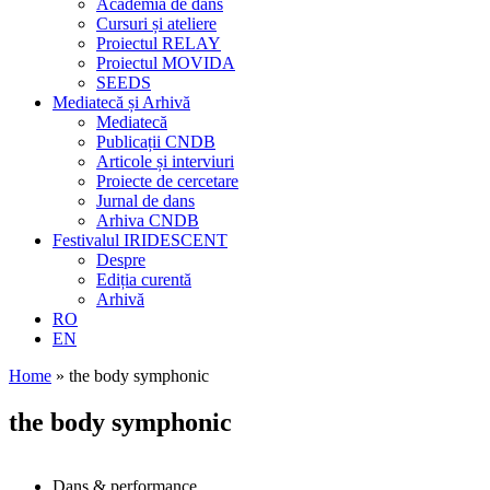
Academia de dans
Cursuri și ateliere
Proiectul RELAY
Proiectul MOVIDA
SEEDS
Mediatecă și Arhivă
Mediatecă
Publicații CNDB
Articole și interviuri
Proiecte de cercetare
Jurnal de dans
Arhiva CNDB
Festivalul IRIDESCENT
Despre
Ediția curentă
Arhivă
RO
EN
Home
»
the body symphonic
the body symphonic
Dans & performance