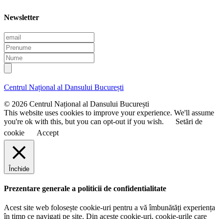
Newsletter
E
m
P
a
r
N
i
e
u
l
n
m
u
e
Centrul Național al Dansului București
m
e
© 2026 Centrul Național al Dansului București
This website uses cookies to improve your experience. We'll assume
you're ok with this, but you can opt-out if you wish.
Setări de
cookie
Accept
Închide
Prezentare generale a politicii de confidentialitate
Acest site web folosește cookie-uri pentru a vă îmbunătăți experiența
în timp ce navigați pe site. Din aceste cookie-uri, cookie-urile care