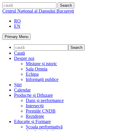
Skip
caută
to
Centrul Național al Dansului București
content
RO
EN
Primary Menu
Caută
Despre noi
Misiune și istoric
Sala Omnia
Echipa
Informații publice
Știri
Calendar
Producție și Difuzare
Dans și performance
Intersecții
Premiile CNDB
Rezidențe
Educație și Formare
Școala performativă