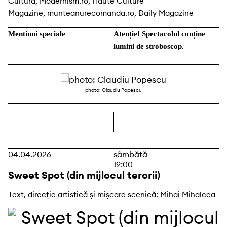
Cultură
,
Modernism.ro
,
Haute Culture
Magazine
,
munteanurecomanda.ro
,
Daily Magazine
Mentiuni speciale
Atenție! Spectacolul conține
lumini de stroboscop.
photo: Claudiu Popescu
dreapta
04.04.2026
sâmbătă
19:00
Sweet Spot (din mijlocul terorii)
Text, direcție artistică și mișcare scenică: Mihai Mihalcea