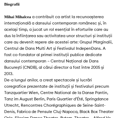
Biografii
a contribuit ca artist la recunoașterea
Mihai Mihalcea
internațională a dansului contemporan românesc și, în
același timp, a jucat un rol esențial în eforturile care au
dus la înființarea sau activitatea unor structuri și instituții
care au devenit repere ale acestei arte: Grupul Marginalii,
Centrul de Dans Multi Art și Festivalul IndepenDans. A
fost co-fondator al primei instituții publice dedicate
dansului contemporan – Centrul Național de Dans
București (CNDB), al cărui director a fost între 2005 și
2013.
De-a lungul anilor, a creat spectacole și lucrări
coregrafice prezentate de instituții și festivaluri precum
Tanzquartier Wien, Centre National de la Danse Pantin,
Tanz im August Berlin, Paris Quartier d’Été, Springdance
Utrecht, Rencontres Chorégraphiques de Seine-Saint-
Denis, Fabrica de Pensule Cluj-Napoca, Black Box Theater
Oslo, Silesian Dance Theatre, Bytom, Theatre – Alfred Ve