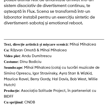
sistem disociativ de divertisment continuu, te
așteaptă în Flux. Scena se transformă într-un
laborator instabil pentru un exercițiu sintetic de
divertisment-sabotaj și emotional reboot.
: Mihai Mihalcea
Text, direcție artistică și mișcare scenică
: Răzvan Omotă & Mihai Mihalcea
Cu
: Andu Dumitrescu
Video plot
: Dinu Bodiciu
Costume
: Mihai Mihalcea (colaj cu lucrări muzicale de
Soundscape
Simina Oprescu, Igor Stravinsky, Ayra Starr & Wizkid,
Maurice Ravel, Berry Gordy, Hal Davis, Bob West, Willie
Hutch)
: Asociația Solitude Project, în parteneriat cu
Producție
BIDFF
: CNDB
Cu sprijinul