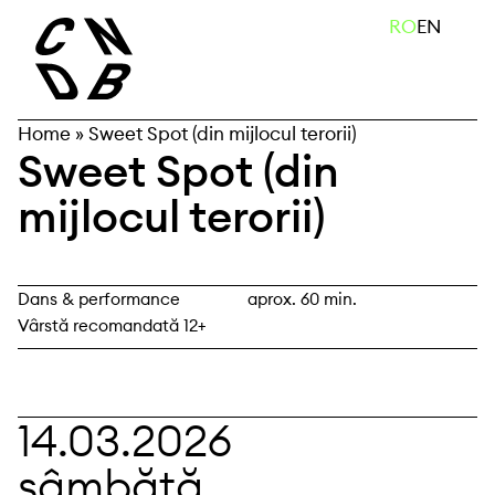
Skip
caută
RO
EN
to
content
Home
»
Sweet Spot (din mijlocul terorii)
Sweet Spot (din
mijlocul terorii)
Dans & performance
aprox. 60 min.
Vârstă recomandată 12+
14.03.2026
sâmbătă