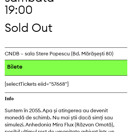
19:00
Sold Out
CNDB – sala Stere Popescu (Bd. Mărășești 80)
Bilete
[selectTickets eiid="57668"]
Info
Suntem în 2055. Apa și atingerea au devenit
monedă de schimb. Nu mai știi dacă simți sau
simulezi. Anhedonia Mira Flux (Răzvan Omotă),
posibil ultimul rest de umanitate arhivat într-un