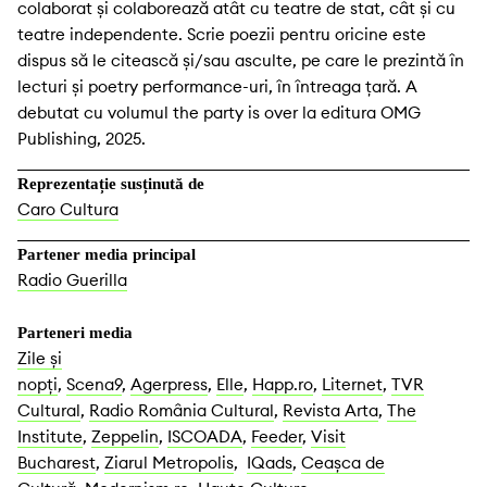
colaborat și colaborează atât cu teatre de stat, cât și cu
teatre independente. Scrie poezii pentru oricine este
dispus să le citească și/sau asculte, pe care le prezintă în
lecturi și poetry performance-uri, în întreaga țară. A
debutat cu volumul the party is over la editura OMG
Publishing, 2025.
Reprezentație susținută de
Caro Cultura
Partener media principal
Radio Guerilla
Parteneri media
Zile și
nopți
,
Scena9
,
Agerpress
,
Elle
,
Happ.ro
,
Liternet
,
TVR
Cultural
,
Radio România Cultural
,
Revista Arta
,
The
Institute
,
Zeppelin
,
ISCOADA
,
Feeder
,
Visit
Bucharest
,
Ziarul Metropolis
,
IQads
,
Ceașca de