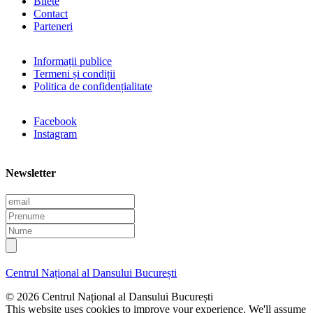
Bilete
Contact
Parteneri
Informații publice
Termeni și condiții
Politica de confidențialitate
Facebook
Instagram
Newsletter
E
m
P
a
r
N
i
e
u
l
n
m
u
e
Centrul Național al Dansului București
m
e
© 2026 Centrul Național al Dansului București
This website uses cookies to improve your experience. We'll assume