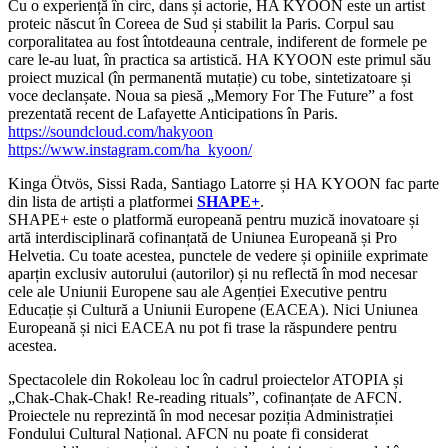
Cu o experiență în circ, dans și actorie, HA KYOON este un artist
proteic născut în Coreea de Sud și stabilit la Paris. Corpul sau
corporalitatea au fost întotdeauna centrale, indiferent de formele pe
care le-au luat, în practica sa artistică. HA KYOON este primul său
proiect muzical (în permanentă mutație) cu tobe, sintetizatoare și
voce declanșate. Noua sa piesă „Memory For The Future” a fost
prezentată recent de Lafayette Anticipations în Paris.
https://soundcloud.com/hakyoon
https://www.instagram.com/ha_kyoon/
Kinga Ötvös, Sissi Rada, Santiago Latorre și HA KYOON fac parte
din lista de artiști a platformei
SHAPE+
.
SHAPE+ este o platformă europeană pentru muzică inovatoare și
artă interdisciplinară cofinanțată de Uniunea Europeană și Pro
Helvetia. Cu toate acestea, punctele de vedere și opiniile exprimate
aparțin exclusiv autorului (autorilor) și nu reflectă în mod necesar
cele ale Uniunii Europene sau ale Agenției Executive pentru
Educație și Cultură a Uniunii Europene (EACEA). Nici Uniunea
Europeană și nici EACEA nu pot fi trase la răspundere pentru
acestea.
Spectacolele din Rokoleau loc în cadrul proiectelor ATOPIA și
„Chak-Chak-Chak! Re-reading rituals”, cofinanțate de AFCN.
Proiectele nu reprezintă în mod necesar poziția Administrației
Fondului Cultural Național. AFCN nu poate fi considerat