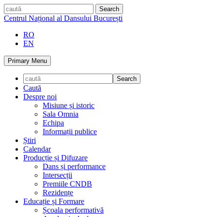
Skip
caută
to
Centrul Național al Dansului București
content
RO
EN
Primary Menu
Caută
Despre noi
Misiune și istoric
Sala Omnia
Echipa
Informații publice
Știri
Calendar
Producție și Difuzare
Dans și performance
Intersecții
Premiile CNDB
Rezidențe
Educație și Formare
Școala performativă