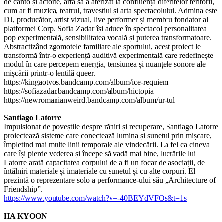
de canto și actorie, arta sa a aterizat la confluența diferitelor teritorii,
cum ar fi muzica, teatrul, travestiul și arta spectacolului. Admina este
DJ, producător, artist vizual, live performer și membru fondator al
platformei Corp. Sofia Zadar își aduce în spectacol personalitatea
pop experimentală, sensibilitatea vocală și puterea transformatoare.
Abstractizând zgomotele familiare ale sportului, acest proiect le
transformă într-o experiență auditivă experimentală care redefinește
modul în care percepem energia, tensiunea și nuanțele sonore ale
mișcării printr-o lentilă queer.
https://kingaotvos.bandcamp.com/album/ice-requiem
https://sofiazadar.bandcamp.com/album/hictopia
https://newromanianweird.bandcamp.com/album/ur-tul
Santiago Latorre
Impulsionat de poveștile despre răniri și recuperare, Santiago Latorre
proiectează sisteme care conectează lumina și sunetul prin mișcare,
împletind mai multe linii temporale ale vindecării. La fel ca cineva
care își pierde vederea și începe să vadă mai bine, lucrările lui
Latorre arată capacitatea corpului de a fi un focar de asociații, de
întâlniri materiale și imateriale cu sunetul și cu alte corpuri. El
prezintă o reprezentare solo a performance-ului său „Architecture of
Friendship”.
https://www.youtube.com/watch?v=-40BEYdVFOs&t=1s
HA KYOON