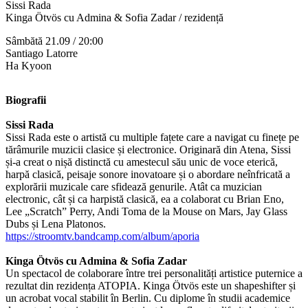
Sissi Rada
Kinga Ötvös cu Admina & Sofia Zadar / rezidență
Sâmbătă 21.09 / 20:00
Santiago Latorre
Ha Kyoon
Biografii
Sissi Rada
Sissi Rada este o artistă cu multiple fațete care a navigat cu finețe pe
tărâmurile muzicii clasice și electronice. Originară din Atena, Sissi
și-a creat o nișă distinctă cu amestecul său unic de voce eterică,
harpă clasică, peisaje sonore inovatoare și o abordare neînfricată a
explorării muzicale care sfidează genurile. Atât ca muzician
electronic, cât și ca harpistă clasică, ea a colaborat cu Brian Eno,
Lee „Scratch” Perry, Andi Toma de la Mouse on Mars, Jay Glass
Dubs și Lena Platonos.
https://stroomtv.bandcamp.com/album/aporia
Kinga Ötvös cu Admina & Sofia Zadar
Un spectacol de colaborare între trei personalități artistice puternice a
rezultat din rezidența ATOPIA. Kinga Ötvös este un shapeshifter și
un acrobat vocal stabilit în Berlin. Cu diplome în studii academice