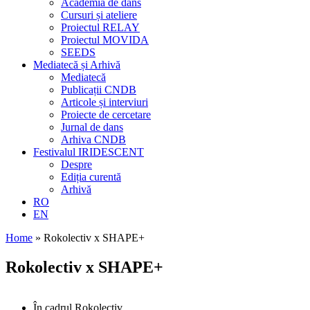
Academia de dans
Cursuri și ateliere
Proiectul RELAY
Proiectul MOVIDA
SEEDS
Mediatecă și Arhivă
Mediatecă
Publicații CNDB
Articole și interviuri
Proiecte de cercetare
Jurnal de dans
Arhiva CNDB
Festivalul IRIDESCENT
Despre
Ediția curentă
Arhivă
RO
EN
Home
»
Rokolectiv x SHAPE+
Rokolectiv x SHAPE+
În cadrul Rokolectiv