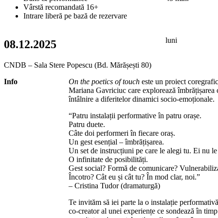
Vârstă recomandată 16+
Intrare liberă pe bază de rezervare
luni
08.12.2025
CNDB – Sala Stere Popescu (Bd. Mărășești 80)
Info
On the poetics of touch
este un proiect coregrafic 
Mariana Gavriciuc care explorează îmbrățișarea ca
întâlnire a diferitelor dinamici socio-emoționale.
“Patru instalații performative în patru orașe.
Patru duete.
Câte doi performeri în fiecare oraș.
Un gest esențial – îmbrățișarea.
Un set de instrucțiuni pe care le alegi tu. Ei nu l
O infinitate de posibilități.
Gest social? Formă de comunicare? Vulnerabiliz
Încotro? Cât eu și cât tu? În mod clar, noi.”
– Cristina Tudor (dramaturgă)
Te invităm să iei parte la o instalație performativă
co-creator al unei experiențe ce sondează în timp 