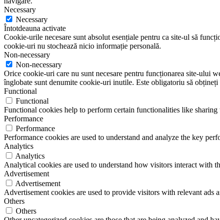
navigare.
Necessary
Necessary
Întotdeauna activate
Cookie-urile necesare sunt absolut esențiale pentru ca site-ul să funcțio
cookie-uri nu stochează nicio informație personală.
Non-necessary
Non-necessary
Orice cookie-uri care nu sunt necesare pentru funcționarea site-ului web 
înglobate sunt denumite cookie-uri inutile. Este obligatoriu să obțineți
Functional
Functional
Functional cookies help to perform certain functionalities like sharing 
Performance
Performance
Performance cookies are used to understand and analyze the key perfor
Analytics
Analytics
Analytical cookies are used to understand how visitors interact with th
Advertisement
Advertisement
Advertisement cookies are used to provide visitors with relevant ads 
Others
Others
Other uncategorized cookies are those that are being analyzed and have