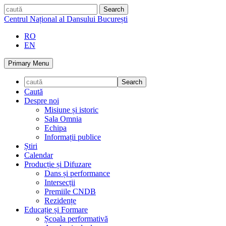
Skip
caută
to
Centrul Național al Dansului București
content
RO
EN
Primary Menu
Caută
Despre noi
Misiune și istoric
Sala Omnia
Echipa
Informații publice
Știri
Calendar
Producție și Difuzare
Dans și performance
Intersecții
Premiile CNDB
Rezidențe
Educație și Formare
Școala performativă