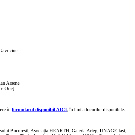
Gavriciuc
ian Arsene
ice Oneț
iere în
formularul disponibil AICI
, în limita locurilor disponibile.
nsului București, Asociația HEARTH, Galeria Artep, UNAGE Iași,