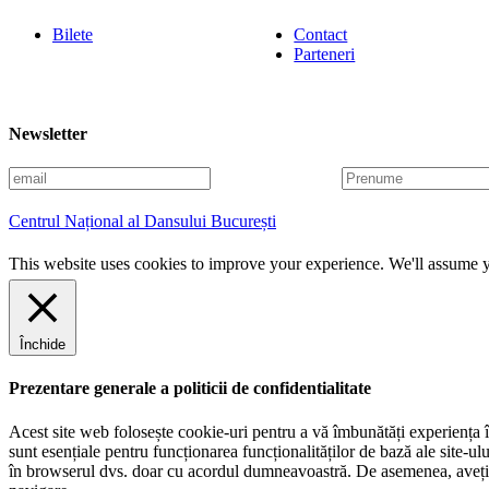
Bilete
Contact
Parteneri
Newsletter
E
P
m
r
a
e
Centrul Național al Dansului București
i
n
l
u
This website uses cookies to improve your experience. We'll assume yo
m
e
Închide
Prezentare generale a politicii de confidentialitate
Acest site web folosește cookie-uri pentru a vă îmbunătăți experiența în
sunt esențiale pentru funcționarea funcționalităților de bază ale site-u
în browserul dvs. doar cu acordul dumneavoastră. De asemenea, aveți op