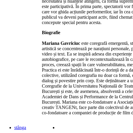
necesitatea și nuanțele atingerii, ca formă supre
este participativă. În prima parte, spectatorii vor f
care vor ghida acțiunile performerilor, iar în cea 
publicul va deveni participant activ, fiind chemat
concepute special pentru acesta.
Biografie
Mariana Gavriciuc
este coregrafă emergentă, sta
artistică se concentrează pe narațiuni personale, 
video și text. Ea se inspiră adesea din experienț
autobiografice, pe care le recontextualizează în c
proces, creează spații în care vulnerabilitatea, me
Practica ei este înrădăcinată într-o dorință de a d
colective, utilizând coregrafia nu doar ca formă, c
dialog și povestire prin corp. Este deținătoare a u
Coregrafie de la Universitatea Națională de Teatr
București și este, de asemenea, absolventă a cele
Academiei de Dans și Performance de la Centrul
București. Mariana este co-fondatoare a Asociaț
creativ TANGENt, face parte din colectivul de art
co-fondatoare a companiei de producție de film
stânga