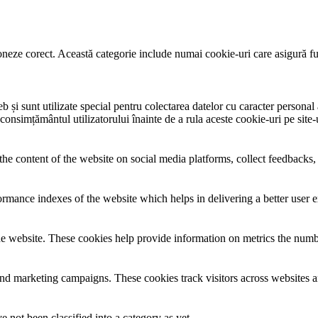
neze corect. Această categorie include numai cookie-uri care asigură funcț
și sunt utilizate special pentru colectarea datelor cu caracter personal al
 consimțământul utilizatorului înainte de a rula aceste cookie-uri pe site
the content of the website on social media platforms, collect feedbacks, 
mance indexes of the website which helps in delivering a better user ex
e website. These cookies help provide information on metrics the number 
and marketing campaigns. These cookies track visitors across websites a
 not been classified into a category as yet.