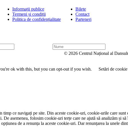
Informații publice
Bilete
Termeni și condiții
Contact
Politica de confidențialitate
Parteneri
N
u
© 2026 Centrul Național al Dansul
m
e
u're ok with this, but you can opt-out if you wish.
Setări de cookie
 timp ce navigați pe site. Din aceste cookie-uri, cookie-urile care sunt 
lui. De asemenea, folosim cookie-uri terțe care ne ajută să analizăm și să 
țiunea de a renunța la aceste cookie-uri. Dar renunțarea la unele dintr