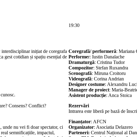
19:30
interdisciplinar inițiat de coregrafa
Coregrafă/ performeră
: Mariana 
 gest cotidian și spațiu esențial de
Performe
r: Iustin Danalache
Dramaturgă
: Cristina Tudor
Compozitor
: Stefan Ruxandra
Scenografă
: Miruna Croitoru
Videografă
: Corina Andrian
Designer costume
: Alexandru Luc
Manager de proiect
: Maria-Beatr
e cunosc.
Asistent producție
: Anca Stoica
are? Consens? Conflict?
Rezervări
Intrarea este liberă pe bază de înscr
Finanțator
: AFCN
, unde nu vei fi doar spectator, ci
Organizator
: Asociatia Delazero
real semnificațiile, impactul,
Parteneri:
Centrul Național al Da