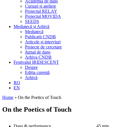
Academia de dans
Cursuri și ateliere
Proiectul RELAY
Proiectul MOVIDA
SEEDS
Mediatecă și Arhivă
Mediatecă
Publicații CNDB
Articole și interviuri
Proiecte de cercetare
Jurnal de dans
Arhiva CNDB
Festivalul IRIDESCENT
Despre
Ediția curentă
Arhivă
RO
EN
Home
»
On the Poetics of Touch
On the Poetics of Touch
Dans & performance
45 min.