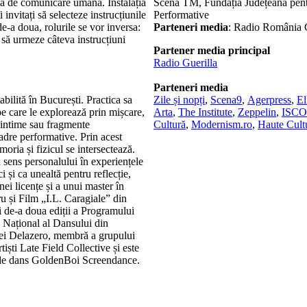
mă de comunicare umană. Instalația
Scena TM, Fundația Județeană pent
i invitați să selecteze instrucțiunile
Performative
de-a doua, rolurile se vor inversa:
Parteneri media
: Radio România Cu
 să urmeze câteva instrucțiuni
Partener media principal
Radio Guerilla
Parteneri media
bilită în București. Practica sa
Zile și nopți
,
Scena9
,
Agerpress
,
El
pe care le explorează prin mișcare,
Arta
,
The Institute
,
Zeppelin
,
ISC
e intime sau fragmente
Cultură
,
Modernism.ro
,
Haute Cult
adre performative. Prin acest
moria și fizicul se intersectează.
a sens personalului în experiențele
i și ca unealtă pentru reflecție,
nei licențe și a unui master în
u și Film „I.L. Caragiale” din
i de-a doua ediții a Programului
 Național al Dansului din
iei Delazero, membră a grupului
iști Late Field Collective și este
 de dans GoldenBoi Screendance.