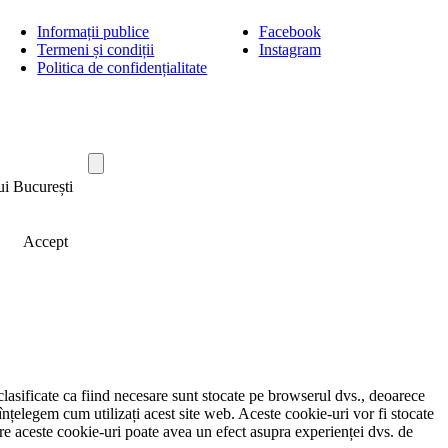
Informații publice
Facebook
Termeni și condiții
Instagram
Politica de confidențialitate
ui București
Accept
clasificate ca fiind necesare sunt stocate pe browserul dvs., deoarece
înțelegem cum utilizați acest site web. Aceste cookie-uri vor fi stocate
e aceste cookie-uri poate avea un efect asupra experienței dvs. de