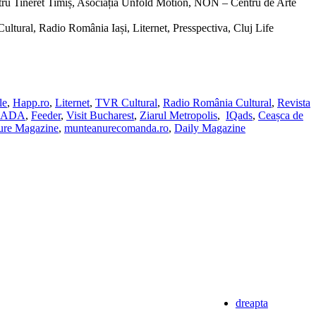
ru Tineret Timiș, Asociația Unfold Motion, NON – Centru de Arte
ltural, Radio România Iași, Liternet, Presspectiva, Cluj Life
le
,
Happ.ro
,
Liternet
,
TVR Cultural
,
Radio România Cultural
,
Revista
OADA
,
Feeder
,
Visit Bucharest
,
Ziarul Metropolis
,
IQads
,
Ceașca de
ure Magazine
,
munteanurecomanda.ro
,
Daily Magazine
dreapta