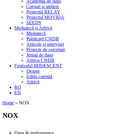
Academia de dans
Cursuri și ateliere
Proiectul RELAY
Proiectul MOVIDA
SEEDS
Mediatecă și Arhivă
Mediatecă
Publicații CNDB
Articole și interviuri
Proiecte de cercetare
Jurnal de dans
Arhiva CNDB
Festivalul IRIDESCENT
Despre
Ediția curentă
Arhivă
RO
EN
Home
»
NOX
NOX
Dans & performance