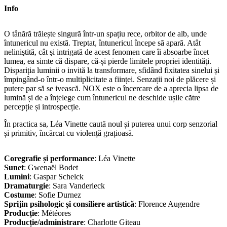
Info
O tânără trăiește singură într-un spațiu rece, orbitor de alb, unde
întunericul nu există. Treptat, întunericul începe să apară. Atât
neliniştită, cât şi intrigată de acest fenomen care îi absoarbe încet
lumea, ea simte că dispare, că-și pierde limitele propriei identităţi.
Dispariția luminii o invită la transformare, sfidând fixitatea sinelui și
împingând-o într-o multiplicitate a ființei. Senzații noi de plăcere și
putere par să se ivească. NOX este o încercare de a aprecia lipsa de
lumină și de a înțelege cum întunericul ne deschide ușile către
percepție și introspecție.
În practica sa, Léa Vinette caută noul și puterea unui corp senzorial
și primitiv, încărcat cu violență grațioasă.
Coregrafie și performance
: Léa Vinette
Sunet
: Gwenaël Bodet
Lumini
: Gaspar Schelck
Dramaturgie
: Sara Vanderieck
Costume
: Sofie Durnez
Sprijin psihologic și consiliere artistică
: Florence Augendre
Producție
: Météores
Producție/administrare
: Charlotte Giteau