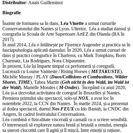
Distribuitor
: Anais Guilleminot
Biografie
Înainte de formarea sa în dans,
Léa Vinette
a urmat cursurile
Conservatorului din Nantes și Lyon. Ulterior, Léa a studiat dansul și
coregrafia la Școala de Arte Superioare ArtEZ din Olanda (BA în
2017).
În anul 2014, Léa o întâlnește pe Florence Augendre și practica sa în
fasciapulsologia aplicată dansului. În 2020, Léa a urmat cursuri de
dans și practici coregrafice în Charleroi, cu Mark Tompkins, Boris
Charmatz, Lia Rodrigues, Nora Chipaumire.
În prezent, Léa își împarte timpul ca performeră și coregrafă.
Lucrează cu Louise Vanneste / Rising Horses (
METAKUSTE
),
Michèle Murray / PLAY (
Duos/Collisions et Combustions
,
Wilder
Shores
,
TIME
), Tabea Martin (
Geh nicht in den Wald, im Wald ist
der Wald
), Marielle Morales (
M-Ondes
). Începând cu anul 2020,
Léa și-a dezvoltat activitatea de coregraf în Bruxelles și Nantes.
Premiera primului său spectacol, solo-ul
NOX
, a avut loc în
noiembrie 2022, la CCN din Nantes. În martie 2024, și-a prezentat
al doilea spectacol, duetul
Nos FEUX
cu Ido Bastah, la CNDC din
Angers, în cadrul festivalului Conversations.
Léa combină o fizicalitate viscerală și carnală cu o scriere sensibilă.
O interesează să exploreze natura brută și brutală a omului, energia
sa uneori clocotită care îl agită și îl mișcă, între emoții și rațiune.