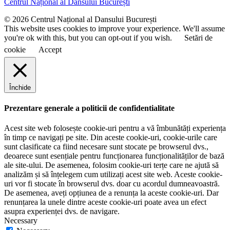
Centrul Național al Dansului București
m
e
© 2026 Centrul Național al Dansului București
This website uses cookies to improve your experience. We'll assume
you're ok with this, but you can opt-out if you wish.
Setări de
cookie
Accept
Închide
Prezentare generale a politicii de confidentialitate
Acest site web folosește cookie-uri pentru a vă îmbunătăți experiența
în timp ce navigați pe site. Din aceste cookie-uri, cookie-urile care
sunt clasificate ca fiind necesare sunt stocate pe browserul dvs.,
deoarece sunt esențiale pentru funcționarea funcționalităților de bază
ale site-ului. De asemenea, folosim cookie-uri terțe care ne ajută să
analizăm și să înțelegem cum utilizați acest site web. Aceste cookie-
uri vor fi stocate în browserul dvs. doar cu acordul dumneavoastră.
De asemenea, aveți opțiunea de a renunța la aceste cookie-uri. Dar
renunțarea la unele dintre aceste cookie-uri poate avea un efect
asupra experienței dvs. de navigare.
Necessary