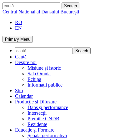
Skip
caută
to
Centrul Național al Dansului București
content
RO
EN
Primary Menu
Caută
Despre noi
Misiune și istoric
Sala Omnia
Echipa
Informații publice
Știri
Calendar
Producție și Difuzare
Dans și performance
Intersecții
Premiile CNDB
Rezidențe
Educație și Formare
Școala performativă