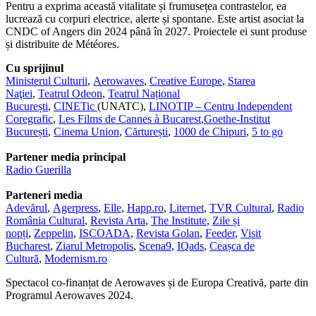
Pentru a exprima această vitalitate și frumusețea contrastelor, ea
lucrează cu corpuri electrice, alerte și spontane. Este artist asociat la
CNDC of Angers din 2024 până în 2027. Proiectele ei sunt produse
și distribuite de Météores.
Cu sprijinul
Ministerul Culturii
,
Aerowaves
,
Creative Europe
,
Starea
Naţiei
,
Teatrul Odeon
,
Teatrul Național
București
,
CINETic
(UNATC),
LINOTIP – Centru Independent
Coregrafic
,
Les Films de Cannes à Bucarest
,
Goethe-Institut
București
,
Cinema Union
,
Cărturești
,
1000 de Chipuri
,
5 to go
Partener media principal
Radio Guerilla
Parteneri media
Adevărul
,
Agerpress
,
Elle
,
Happ.ro
,
Liternet
,
TVR Cultural
,
Radio
România Cultural
,
Revista Arta
,
The Institute
,
Zile și
nopți
,
Zeppelin
,
ISCOADA
,
Revista Golan
,
Feeder
,
Visit
Bucharest
,
Ziarul Metropolis
,
Scena9
,
IQads
,
Ceașca de
Cultură
,
Modernism.ro
Spectacol co-finanțat de Aerowaves și de Europa Creativă, parte din
Programul Aerowaves 2024.