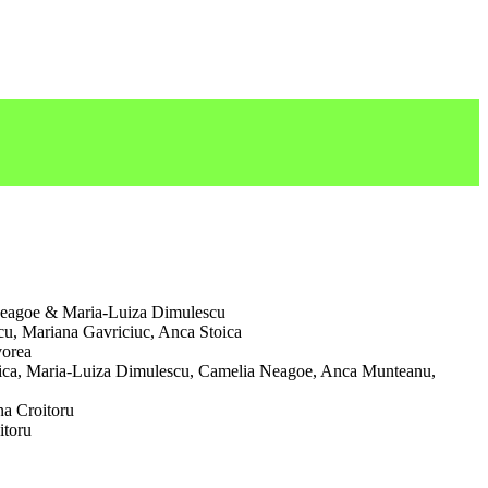
Neagoe & Maria-Luiza Dimulescu
cu, Mariana Gavriciuc, Anca Stoica
vorea
oica, Maria-Luiza Dimulescu, Camelia Neagoe, Anca Munteanu,
na Croitoru
itoru