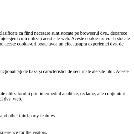
clasificate ca fiind necesare sunt stocate pe browserul dvs., deoarece
înțelegem cum utilizați acest site web. Aceste cookie-uri vor fi stocate
e aceste cookie-uri poate avea un efect asupra experienței dvs. de
ionalități de bază și caracteristici de securitate ale site-ului. Aceste
e utilizatorului prin intermediul analitice, reclame, alte conținuturi
-ul dvs. web.
and other third-party features.
perience for the visitors.