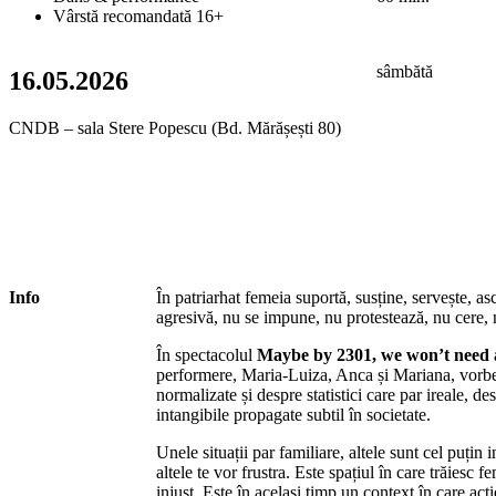
Vârstă recomandată 16+
sâmbătă
16.05.2026
CNDB – sala Stere Popescu (Bd. Mărășești 80)
Info
În patriarhat femeia suportă, susține, servește, as
agresivă, nu se impune, nu protestează, nu cere, 
În spectacolul
Maybe by 2301, we won’t need 
performere, Maria-Luiza, Anca și Mariana, vorbe
normalizate și despre statistici care par ireale, de
intangibile propagate subtil în societate.
Unele situații par familiare, altele sunt cel puțin
altele te vor frustra. Este spațiul în care trăiesc 
injust. Este în același timp un context în care acți