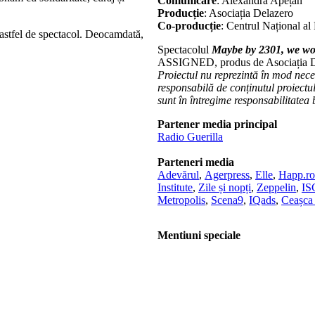
Comunicare
: Alexandra Apețan
Producție
: Asociația Delazero
Co-producție
: Centrul Național al
astfel de spectacol. Deocamdată,
Spectacolul
Maybe by 2301, we won
ASSIGNED, produs de Asociația Dela
Proiectul nu reprezintă în mod nec
responsabilă de conținutul proiectul
sunt în întregime responsabilitatea b
Partener media principal
Radio Guerilla
Parteneri media
Adevărul
,
Agerpress
,
Elle
,
Happ.ro
Institute
,
Zile și nopți
,
Zeppelin
,
I
Metropolis
,
Scena9
,
IQads
,
Ceașca 
Mentiuni speciale