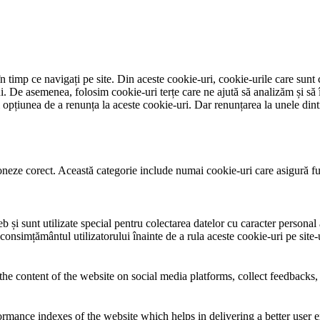
 timp ce navigați pe site. Din aceste cookie-uri, cookie-urile care sunt 
lui. De asemenea, folosim cookie-uri terțe care ne ajută să analizăm și să 
țiunea de a renunța la aceste cookie-uri. Dar renunțarea la unele dintr
neze corect. Această categorie include numai cookie-uri care asigură funcț
și sunt utilizate special pentru colectarea datelor cu caracter personal al
 consimțământul utilizatorului înainte de a rula aceste cookie-uri pe site
the content of the website on social media platforms, collect feedbacks, 
mance indexes of the website which helps in delivering a better user ex