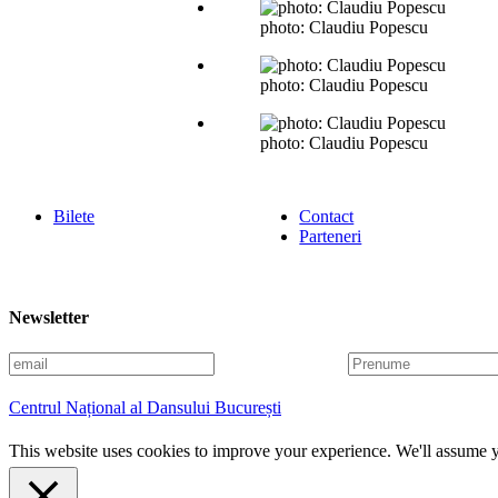
photo: Claudiu Popescu
photo: Claudiu Popescu
photo: Claudiu Popescu
Bilete
Contact
Parteneri
Newsletter
E
P
m
r
a
e
Centrul Național al Dansului București
i
n
l
u
This website uses cookies to improve your experience. We'll assume yo
m
e