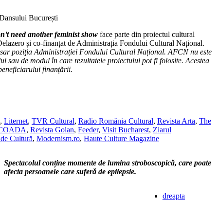
 Dansului București
’t need another feminist show
face parte din proiectul cultural
zero și co-finanțat de Administrația Fondului Cultural Național.
esar poziţia Administrației Fondului Cultural Național. AFCN nu este
ui sau de modul în care rezultatele proiectului pot fi folosite. Acestea
eneficiarului finanțării.
,
Liternet
,
TVR Cultural
,
Radio România Cultural
,
Revista Arta
,
The
SCOADA
,
Revista Golan
,
Feeder
,
Visit Bucharest
,
Ziarul
de Cultură
,
Modernism.ro
,
Haute Culture Magazine
Spectacolul conține momente de lumina stroboscopică, care poate
afecta persoanele care suferă de epilepsie.
dreapta