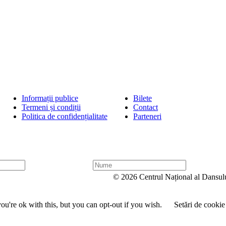
Informații publice
Bilete
Termeni și condiții
Contact
Politica de confidențialitate
Parteneri
N
u
© 2026 Centrul Național al Dansul
m
e
u're ok with this, but you can opt-out if you wish.
Setări de cookie