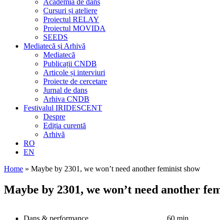
Academia de dans
Cursuri și ateliere
Proiectul RELAY
Proiectul MOVIDA
SEEDS
Mediatecă și Arhivă
Mediatecă
Publicații CNDB
Articole și interviuri
Proiecte de cercetare
Jurnal de dans
Arhiva CNDB
Festivalul IRIDESCENT
Despre
Ediția curentă
Arhivă
RO
EN
Home
»
Maybe by 2301, we won’t need another feminist show
Maybe by 2301, we won’t need another fem
Dans & performance
60 min.