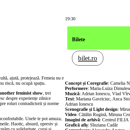
19:30
Bilete
bilet.ro
cultă, ajută, protejează. Femeia nu e
nu riscă, nu ocupă spațiu.
Concept și Coregrafie
: Camelia 
Performere
: Maria-Luiza Dimules
another feminist show
,
trei
Muzică
: Adrian Ionescu, Vlad Vîr
sc despre experiențe zilnice
Text
: Mariana Gavriciuc, Anca St
spre roluri contradictorii și norme
Adrian Ionescu
Scenografie și Light design
: Miru
Video
: Cătălin Rugină, Miruna Cro
 inconfortabile. Unele te pot amuza,
Imagini de arhivă
: Centrul FILIA
femeile. Haotic, absurd, opresiv și
Grafică afiș
: Sînziana Cadâr
onăm cu solidaritate, curaj și