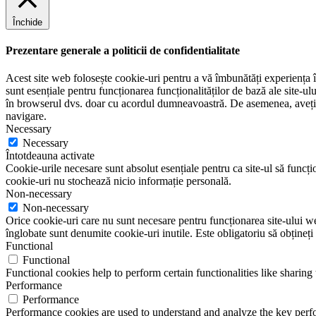
Închide
Prezentare generale a politicii de confidentialitate
Acest site web folosește cookie-uri pentru a vă îmbunătăți experiența în
sunt esențiale pentru funcționarea funcționalităților de bază ale site-u
în browserul dvs. doar cu acordul dumneavoastră. De asemenea, aveți op
navigare.
Necessary
Necessary
Întotdeauna activate
Cookie-urile necesare sunt absolut esențiale pentru ca site-ul să funcțio
cookie-uri nu stochează nicio informație personală.
Non-necessary
Non-necessary
Orice cookie-uri care nu sunt necesare pentru funcționarea site-ului web 
înglobate sunt denumite cookie-uri inutile. Este obligatoriu să obțineți
Functional
Functional
Functional cookies help to perform certain functionalities like sharing 
Performance
Performance
Performance cookies are used to understand and analyze the key perfor