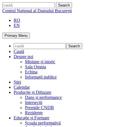
Skip
caută
to
Centrul Național al Dansului București
content
RO
EN
Primary Menu
Caută
Despre noi
Misiune și istoric
Sala Omnia
Echipa
Informații publice
Știri
Calendar
Producție și Difuzare
Dans și performance
Intersecții
Premiile CNDB
Rezidențe
Educație și Formare
Școala performativă