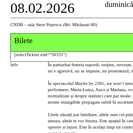
08.02.2026
duminic
CNDB – sala Stere Popescu (Bd. Mărășești 80)
Bilete
[selectTickets eiid="56331"]
Info
În patriarhat femeia suportă, susține, servește,
nu e agresivă, nu se impune, nu protestează, n
În spectacolul
Maybe by 2301, we won’t need
performere, Maria-Luiza, Anca și Mariana, vor
normalizate și despre statistici care par ireale,
norme intangibile propagate subtil în societate
Unele situații par familiare, altele sunt cel pu
amuza, altele te vor frustra. Este spațiul în ca
opresiv și injust. Este în același timp un conte