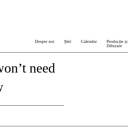
Despre noi
Știri
Calendar
Producție și
Difuzare
on’t need
w