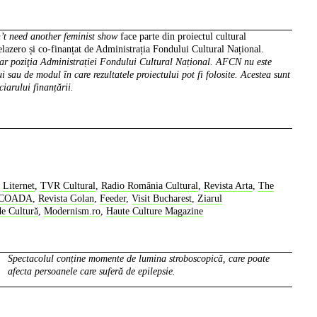
t need another feminist show
face parte din proiectul cultural
zero și co-finanțat de Administrația Fondului Cultural Național.
sar poziţia Administrației Fondului Cultural Național. AFCN nu este
i sau de modul în care rezultatele proiectului pot fi folosite. Acestea sunt
ciarului finanțării.
,
Liternet
,
TVR Cultural
,
Radio România Cultural
,
Revista Arta
,
The
SCOADA
,
Revista Golan
,
Feeder
,
Visit Bucharest
,
Ziarul
de Cultură
,
Modernism.ro
,
Haute Culture Magazine
Spectacolul conține momente de lumina stroboscopică, care poate
afecta persoanele care suferă de epilepsie.
dreapta