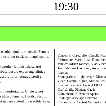
ă
19:30
 ascultă, ajută, protejează. Femeia
Concept și Coregrafie
: Camelia Ne
u cere, nu riscă, nu ocupă spațiu.
Performere
: Maria-Luiza Dimulescu
Muzică
: Adrian Ionescu, Vlad Vîrv
 another feminist show
,
trei
Text
: Mariana Gavriciuc, Anca Sto
besc despre experiențe zilnice
Ionescu
 despre roluri contradictorii și
Scenografie și Light design
: Miruna
Video
: Cătălin Rugină, Miruna Croi
.
Imagini de arhivă
: Centrul FILIA
Grafică afiș
: Sînziana Cadâr
țin inconfortabile. Unele te pot
Comunicare
: Alexandra Apețan
re trăiesc femeile. Haotic, absurd,
Producție
: Asociația Delazero
xt în care acționăm cu solidaritate,
Co-producție
: Centrul Național al D