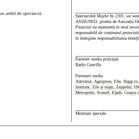
n astfel de spectacol.
Spectacolul
Maybe by 2301, we won’
ASSIGNED, produs de Asociația Dela
Proiectul nu reprezintă în mod nece
responsabilă de conținutul proiectulu
în întregime responsabilitatea benefi
Partener media principal
Radio Guerilla
Parteneri media
Adevărul
,
Agerpress
,
Elle
,
Happ.ro
Institute
,
Zile și nopți
,
Zeppelin
,
I
Metropolis
,
Scena9
,
IQads
,
Ceașca 
Mentiuni speciale