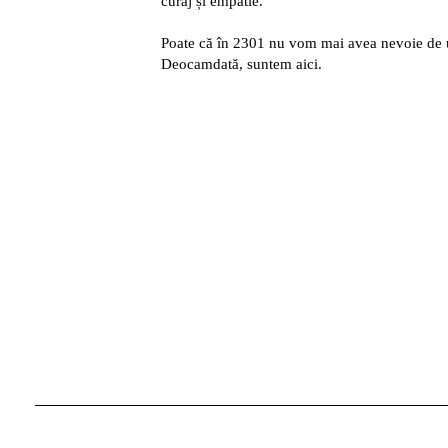
curaj și empatie.
Poate că în 2301 nu vom mai avea nevoie de u
Deocamdată, suntem aici.