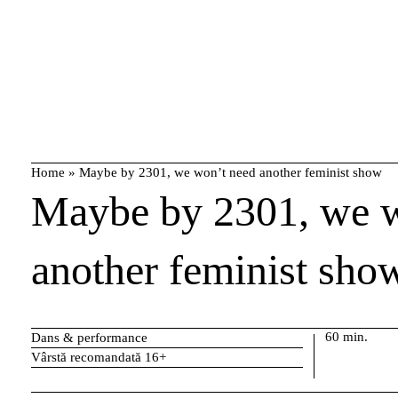
Skip
caută
to
content
Home
»
Maybe by 2301, we won’t need another feminist show
Maybe by 2301, we w
another feminist sho
60 min.
Dans & performance
Vârstă recomandată 16+