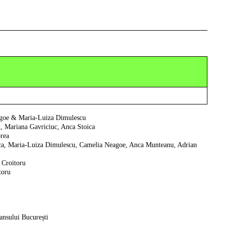
agoe & Maria-Luiza Dimulescu
, Mariana Gavriciuc, Anca Stoica
orea
ica, Maria-Luiza Dimulescu, Camelia Neagoe, Anca Munteanu, Adrian
 Croitoru
toru
ansului București