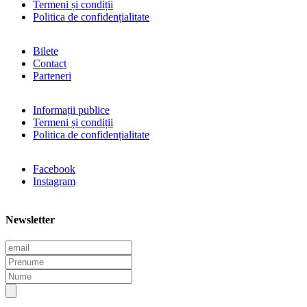
Termeni și condiții
Politica de confidențialitate
Bilete
Contact
Parteneri
Informații publice
Termeni și condiții
Politica de confidențialitate
Facebook
Instagram
Newsletter
E
m
P
a
r
N
i
e
u
l
n
m