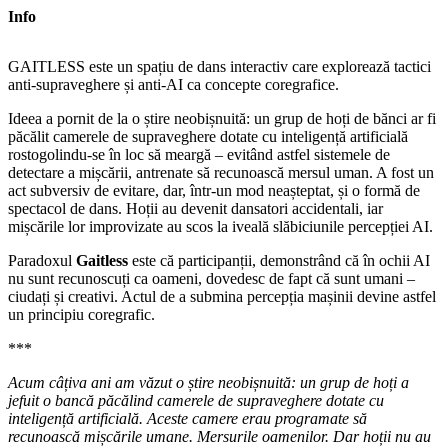
Info
GAITLESS este un spațiu de dans interactiv care explorează tactici
anti-supraveghere și anti-AI ca concepte coregrafice.
Ideea a pornit de la o știre neobișnuită: un grup de hoți de bănci ar fi
păcălit camerele de supraveghere dotate cu inteligență artificială
rostogolindu-se în loc să meargă – evitând astfel sistemele de
detectare a mișcării, antrenate să recunoască mersul uman. A fost un
act subversiv de evitare, dar, într-un mod neașteptat, și o formă de
spectacol de dans. Hoții au devenit dansatori accidentali, iar
mișcările lor improvizate au scos la iveală slăbiciunile percepției AI.
Paradoxul
Gaitless
este că participanții, demonstrând că în ochii AI
nu sunt recunoscuți ca oameni, dovedesc de fapt că sunt umani –
ciudați și creativi. Actul de a submina percepția mașinii devine astfel
un principiu coregrafic.
***
Acum câțiva ani am văzut o știre neobișnuită: un grup de hoți a
jefuit o bancă păcălind camerele de supraveghere dotate cu
inteligență artificială. Aceste camere erau programate să
recunoască mișcările umane. Mersurile oamenilor. Dar hoții nu au