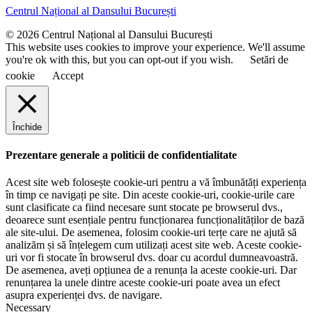
u
e
Centrul Național al Dansului București
m
e
© 2026 Centrul Național al Dansului București
This website uses cookies to improve your experience. We'll assume
you're ok with this, but you can opt-out if you wish.
Setări de
cookie
Accept
Închide
Prezentare generale a politicii de confidentialitate
Acest site web folosește cookie-uri pentru a vă îmbunătăți experiența
în timp ce navigați pe site. Din aceste cookie-uri, cookie-urile care
sunt clasificate ca fiind necesare sunt stocate pe browserul dvs.,
deoarece sunt esențiale pentru funcționarea funcționalităților de bază
ale site-ului. De asemenea, folosim cookie-uri terțe care ne ajută să
analizăm și să înțelegem cum utilizați acest site web. Aceste cookie-
uri vor fi stocate în browserul dvs. doar cu acordul dumneavoastră.
De asemenea, aveți opțiunea de a renunța la aceste cookie-uri. Dar
renunțarea la unele dintre aceste cookie-uri poate avea un efect
asupra experienței dvs. de navigare.
Necessary