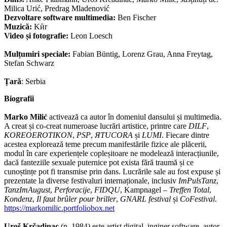
Milica Urić, Predrag Mladenović
Dezvoltare software multimedia:
Ben Fischer
Muzică:
Kӣr
Video și fotografie:
Leon Loesch
Mulțumiri speciale:
Fabian Büntig, Lorenz Grau, Anna Freytag,
Stefan Schwarz
Țară
: Serbia
Biografii
Marko Milić
activează ca autor în domeniul dansului și multimedia.
A creat și co-creat numeroase lucrări artistice, printre care
DILF
,
KOREOEROTIKON
,
PSP
,
ЯTUCORA
și
LUMI
. Fiecare dintre
acestea explorează teme precum manifestările fizice ale plăcerii,
modul în care experiențele copleșitoare ne modelează interacțiunile,
dacă fanteziile sexuale puternice pot exista fără traumă și ce
cunoștințe pot fi transmise prin dans. Lucrările sale au fost expuse și
prezentate la diverse festivaluri internaționale, inclusiv
ImPulsTanz
,
TanzImAugust
,
Perforacije
,
FIDQU
, Kampnagel –
Treffen Total
,
Kondenz
,
Il faut brûler pour briller
,
GNARL festival
și
CoFestival
.
https://markomilic.portfoliobox.net
Uroš Krčadinac
(n. 1984) este artist digital, inginer software, autor