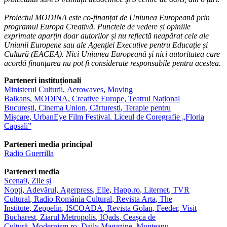
Proiectul MODINA este co-finanțat de Uniunea Europeană prin
programul Europa Creativă.
Punctele de vedere și opiniile
exprimate aparțin doar autorilor și nu reflectă neapărat cele ale
Uniunii Europene sau ale Agenției Executive pentru Educație și
Cultură (EACEA). Nici Uniunea
Europeană și nici autoritatea care
acordă finanțarea nu pot fi considerate responsabile pentru
acestea.
Parteneri instituționali
Ministerul Culturii
,
Aerowaves
,
Moving
Balkans
,
MODINA
,
Creative Europe
,
Teatrul Național
București
,
Cinema Union
,
Cărturești
,
Terapie pentru
Mișcare
,
UrbanEye Film Festival.
Liceul de Coregrafie „Floria
Capsali”
Parteneri media principal
Radio Guerrilla
Parteneri media
Scena9
,
Zile și
Nopți
,
Adevărul
,
Agerpress
,
Elle
,
Happ.ro
,
Liternet
,
TVR
Cultural
,
Radio România Cultural
,
Revista Arta
,
The
Institute
,
Zeppelin
,
ISCOADA
,
Revista Golan
,
Feeder
,
Visit
Bucharest
,
Ziarul Metropolis
,
IQads
,
Ceașca de
Cultură
,
Modernism.ro
,
Daily Magazine
,
Munteanu