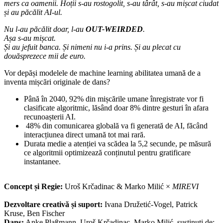
mers ca oamenii. Hoții s-au rostogolit, s-au târât, s-au mișcat ciudat
și au păcălit AI-ul.
Nu l-au păcălit doar, l-au
OUT-WEIRDED
.
Așa s-au mișcat.
Și au jefuit banca. Și nimeni nu i-a prins. Și au plecat cu
douăsprezece mii de euro.
Vor depăși modelele de machine learning abilitatea umană de a
inventa mișcări originale de dans?
Până în 2040, 92% din mișcările umane înregistrate vor fi
clasificate algoritmic, lăsând doar 8% dintre gesturi în afara
recunoașterii AI.
48% din comunicarea globală va fi generată de AI, făcând
interacțiunea direct umană tot mai rară.
Durata medie a atenției va scădea la 5,2 secunde, pe măsură
ce algoritmii optimizează conținutul pentru gratificare
instantanee.
Concept și Regie:
Uroš Krčadinac & Marko Milić ×
MIREVI
Dezvoltare creativă și suport:
Ivana Družetić-Vogel, Patrick
Kruse, Ben Fischer
Dans:
Anke Plaßmann, Uroš Krčadinac, Marko Milić, susținuți de: