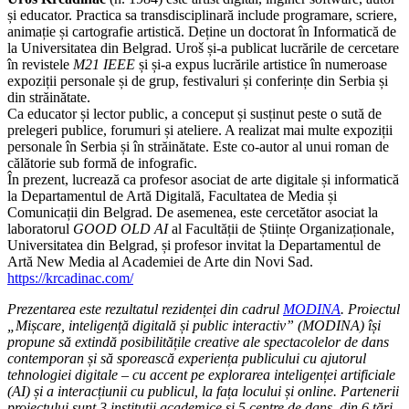
și educator. Practica sa transdisciplinară include programare, scriere,
animație și cartografie artistică. Deține un doctorat în Informatică de
la Universitatea din Belgrad. Uroš și-a publicat lucrările de cercetare
în revistele
M21 IEEE
și și-a expus lucrările artistice în numeroase
expoziții personale și de grup, festivaluri și conferințe din Serbia și
din străinătate.
Ca educator și lector public, a conceput și susținut peste o sută de
prelegeri publice, forumuri și ateliere. A realizat mai multe expoziții
personale în Serbia și în străinătate. Este co-autor al unui roman de
călătorie sub formă de infografic.
În prezent, lucrează ca profesor asociat de arte digitale și informatică
la Departamentul de Artă Digitală, Facultatea de Media și
Comunicații din Belgrad. De asemenea, este cercetător asociat la
laboratorul
GOOD OLD AI
al Facultății de Științe Organizaționale,
Universitatea din Belgrad, și profesor invitat la Departamentul de
Artă New Media al Academiei de Arte din Novi Sad.
https://krcadinac.com/
Prezentarea este rezultatul rezidenței din cadrul
MODINA
. Proiectul
„Mișcare, inteligență digitală și public interactiv” (MODINA) își
propune să extindă posibilitățile creative ale spectacolelor de dans
contemporan și să sporească experiența publicului cu ajutorul
tehnologiei digitale – cu accent pe explorarea inteligenței artificiale
(AI) și a interacțiunii cu publicul, la fața locului și online. Partenerii
proiectului sunt 3 instituții academice și 5 centre de dans, din 6 țări.