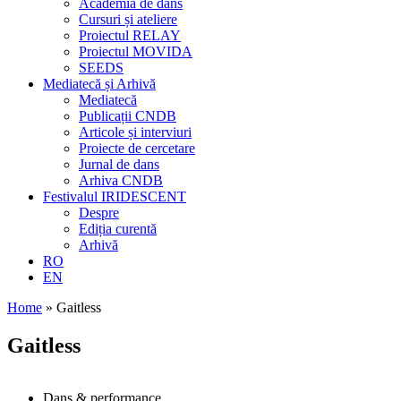
Academia de dans
Cursuri și ateliere
Proiectul RELAY
Proiectul MOVIDA
SEEDS
Mediatecă și Arhivă
Mediatecă
Publicații CNDB
Articole și interviuri
Proiecte de cercetare
Jurnal de dans
Arhiva CNDB
Festivalul IRIDESCENT
Despre
Ediția curentă
Arhivă
RO
EN
Home
»
Gaitless
Gaitless
Dans & performance