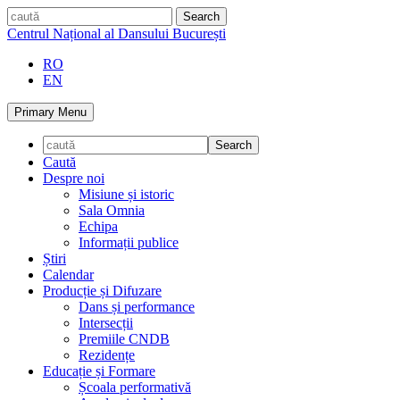
Skip
caută
to
Centrul Național al Dansului București
content
RO
EN
Primary Menu
Caută
Despre noi
Misiune și istoric
Sala Omnia
Echipa
Informații publice
Știri
Calendar
Producție și Difuzare
Dans și performance
Intersecții
Premiile CNDB
Rezidențe
Educație și Formare
Școala performativă