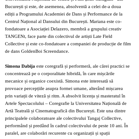
București și este, de asemenea, absolventă a celei de-a doua
ediții a Programului Academiei de Dans și Performance de la
Centrul Național al Dansului din București. Mariana este co-
fondatoare a Asociației Delazero, membră a grupului creativ
TANGENt, face parte din colectivul de artiști Late Field
Collective și este co-fondatoare a companiei de producție de film
de dans GoldenBoi Screendance.
Simona Dabija
este coregrafă și performeră, ale cărei practici se
concentrează pe o corporalitate hibridă, în care mișcările
mecanice și organice coexistă. Simona este interesată să
provoace percepțiile asupra formei umane, alterând mișcarea
prin variații de viteză și ritm. A absolvit licența și masteratul în
Artele Spectacolului – Coregrafie la Universitatea Națională de
Artă Teatrală și Cinematografică din București. Este una dintre
principalele colaboratoare ale colectivului Tangaj Collective,
performând și predând în cadrul colectivului de peste 10 ani. În
paralel, are colaborări recurente cu organizații și spații