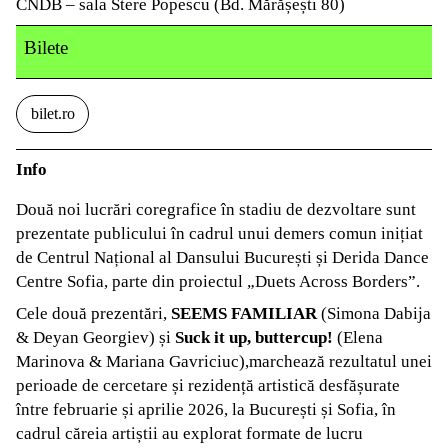
CNDB – sala Stere Popescu (Bd. Mărășești 80)
Bilete
bilet.ro
Info
Două noi lucrări coregrafice în stadiu de dezvoltare sunt
prezentate publicului în cadrul unui demers comun inițiat
de Centrul Național al Dansului București și Derida Dance
Centre Sofia, parte din proiectul „Duets Across Borders”.
Cele două prezentări,
SEEMS FAMILIAR
(Simona Dabija
& Deyan Georgiev) și
Suck it up, buttercup!
(Elena
Marinova & Mariana Gavriciuc),marchează rezultatul unei
perioade de cercetare și rezidență artistică desfășurate
între februarie și aprilie 2026, la București și Sofia, în
cadrul căreia artiștii au explorat formate de lucru