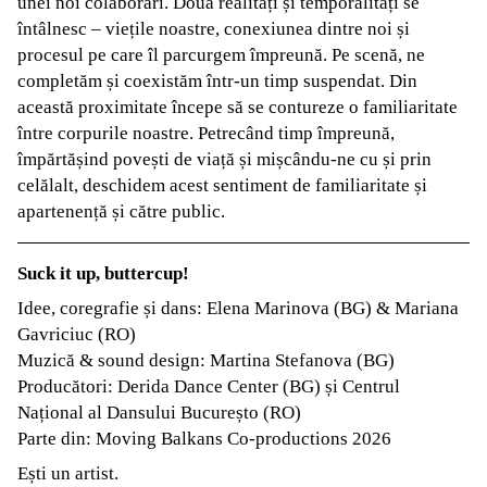
unei noi colaborări. Două realități și temporalități se
întâlnesc – viețile noastre, conexiunea dintre noi și
procesul pe care îl parcurgem împreună. Pe scenă, ne
completăm și coexistăm într-un timp suspendat. Din
această proximitate începe să se contureze o familiaritate
între corpurile noastre. Petrecând timp împreună,
împărtășind povești de viață și mișcându-ne cu și prin
celălalt, deschidem acest sentiment de familiaritate și
apartenență și către public.
Suck it up, buttercup!
Idee, coregrafie și dans: Elena Marinova (BG) & Mariana
Gavriciuc (RO)
Muzică & sound design: Martina Stefanova (BG)
Producători: Derida Dance Center (BG) și Centrul
Național al Dansului Bucureșto (RO)
Parte din: Moving Balkans Co-productions 2026
Ești un artist.