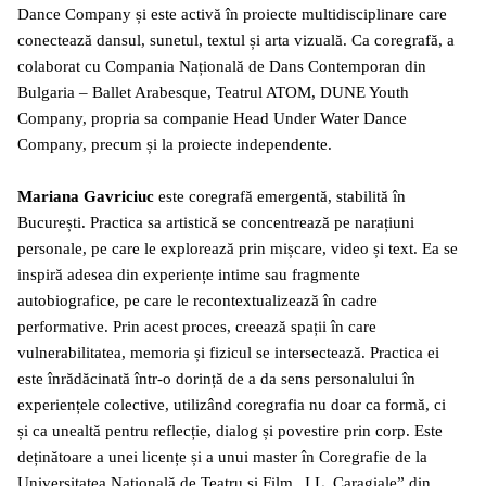
Dance Company și este activă în proiecte multidisciplinare care
conectează dansul, sunetul, textul și arta vizuală. Ca coregrafă, a
colaborat cu Compania Națională de Dans Contemporan din
Bulgaria – Ballet Arabesque, Teatrul ATOM, DUNE Youth
Company, propria sa companie Head Under Water Dance
Company, precum și la proiecte independente.
Mariana Gavriciuc
este coregrafă emergentă, stabilită în
București. Practica sa artistică se concentrează pe narațiuni
personale, pe care le explorează prin mișcare, video și text. Ea se
inspiră adesea din experiențe intime sau fragmente
autobiografice, pe care le recontextualizează în cadre
performative. Prin acest proces, creează spații în care
vulnerabilitatea, memoria și fizicul se intersectează. Practica ei
este înrădăcinată într-o dorință de a da sens personalului în
experiențele colective, utilizând coregrafia nu doar ca formă, ci
și ca unealtă pentru reflecție, dialog și povestire prin corp. Este
deținătoare a unei licențe și a unui master în Coregrafie de la
Universitatea Națională de Teatru și Film „I.L. Caragiale” din