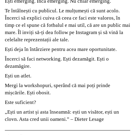
Ești emerging. Încă emerging. Nu chiar emerging.
Te întâlnești cu publicul. Le mulțumești că sunt acolo.
Încerci să explici cuiva că ceea ce faci este valoros, în
timp ce el spune că fotbalul e mai util, că are un public mai
mare. Îl inviți să-ți dea follow pe Instagram și să vină la
celelalte reprezentații ale tale.
Ești deja în întârziere pentru acea mare oportunitate.
Încerci să faci networking. Ești dezamăgit. Ești o
dezamăgire.
Ești un atlet.
Mergi la workshopuri, sperând că mai poți prinde
mișcările. Ești obosit.
Este suficient?
„Ești un artist și asta înseamnă: ești un visător, ești un
clovn. Asta cred unii oameni.” – Dieter Lesage