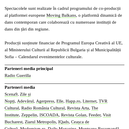
Spectacolele sunt realizate în cadrul programului de co-producții
al platformei europene
Moving Balkans
, o platformă dinamică de
dans contemporan care colaborează cu numeroase instituții de
dans din țări din regiune.
Producții susținute financiar de Programul Europa Creativă al UE,
al Ministerului Culturii al Republicii Bulgaria și al Municipalității
Sofia – Calendarul evenimentelor culturale.
Parteneri media principal
Radio Guerilla
Parteneri media
Scena9
,
Zile și
Nopți
,
Adevărul
,
Agerpress
,
Elle
,
Happ.ro
,
Liternet
,
TVR
Cultural
,
Radio România Cultural
,
Revista Arta
,
The
Institute
,
Zeppelin
,
ISCOADA
,
Revista Golan
,
Feeder
,
Visit
Bucharest
,
Ziarul Metropolis
,
IQads
,
Ceașca de
Cultură
,
Modernism.ro
,
Daily Magazine
,
Munteanu Recomandă
.