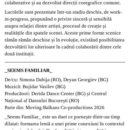
colaborative și au dezvoltat direcții coregrafice comune.
Lucrările sunt prezentate într-un stadiu deschis, de work-
in-progress, propunând o privire sinceră și sensibilă
asupra relației dintre artiști, procesul de creație și
realitățile din spatele scenei. Aceste prime forme scenice
rămân rămân deschise și în evoluție, existând posibilitatea
dezvoltării lor ulterioare în cadrul colaborării dintre cele
două instituții.
_SEEMS FAMILIAR_
De/cu: Simona Dabija (RO), Deyan Georgiev (BG)
Muzică: Bojidar Vasilev (BG)
Producători: Derida Dance Center (BG) și Centrul
Național al Dansului București (RO)
Parte din: Moving Balkans Co-productions 2026
_Seems Familiar_ este un duet ce pornește dintr-un timp
dilatat: formarea lentă a unei prime conexiuni în contextul