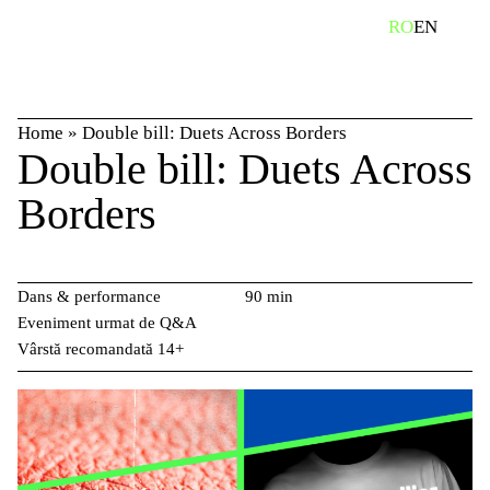
Skip
caută
RO
EN
to
content
Home
»
Double bill: Duets Across Borders
Double bill: Duets Across
Borders
Dans & performance
90 min
Eveniment urmat de Q&A
Vârstă recomandată 14+