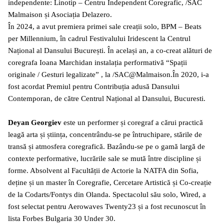
independente: Linotip – Centru Independent Coregrafic, /SAC
Malmaison și Asociația Delazero.
În 2024, a avut premiera primei sale creații solo, BPM – Beats
per Millennium, în cadrul Festivalului Iridescent la Centrul
Național al Dansului București. În același an, a co-creat alături de
coregrafa Ioana Marchidan instalația performativă “Spații
originale / Gesturi legalizate” , la /SAC@Malmaison.În 2020, i-a
fost acordat Premiul pentru Contribuția adusă Dansului
Contemporan, de către Centrul Național al Dansului, Bucuresti.
Deyan Georgiev
este un performer și coregraf a cărui practică
leagă arta și știința, concentrându-se pe întruchipare, stările de
transă și atmosfera coregrafică. Bazându-se pe o gamă largă de
contexte performative, lucrările sale se mută între discipline și
forme. Absolvent al Facultății de Actorie la NATFA din Sofia,
deține și un master în Coregrafie, Cercetare Artistică și Co-creație
de la Codarts/Fontys din Olanda. Spectacolul său solo, Wired, a
fost selectat pentru Aerowaves Twenty23 și a fost recunoscut în
lista Forbes Bulgaria 30 Under 30.