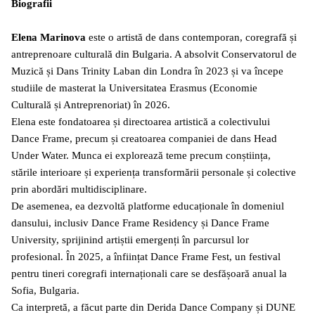
Biografii
Elena Marinova
este o artistă de dans contemporan, coregrafă și
antreprenoare culturală din Bulgaria. A absolvit Conservatorul de
Muzică și Dans Trinity Laban din Londra în 2023 și va începe
studiile de masterat la Universitatea Erasmus (Economie
Culturală și Antreprenoriat) în 2026.
Elena este fondatoarea și directoarea artistică a colectivului
Dance Frame, precum și creatoarea companiei de dans Head
Under Water. Munca ei explorează teme precum conștiința,
stările interioare și experiența transformării personale și colective
prin abordări multidisciplinare.
De asemenea, ea dezvoltă platforme educaționale în domeniul
dansului, inclusiv Dance Frame Residency și Dance Frame
University, sprijinind artiștii emergenți în parcursul lor
profesional. În 2025, a înființat Dance Frame Fest, un festival
pentru tineri coregrafi internaționali care se desfășoară anual la
Sofia, Bulgaria.
Ca interpretă, a făcut parte din Derida Dance Company și DUNE