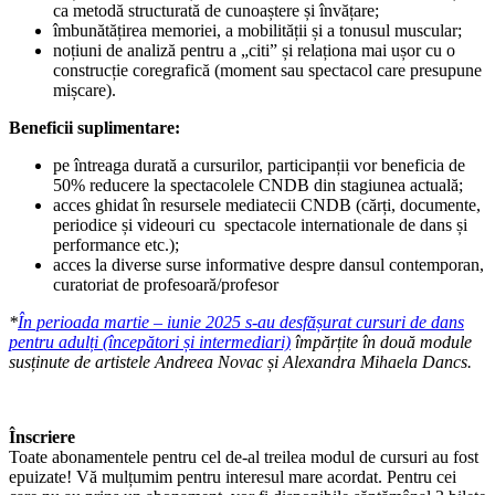
ca metodă structurată de cunoaștere și învățare;
îmbunătățirea memoriei, a mobilității și a tonusul muscular;
noțiuni de analiză pentru a „citi” și relaționa mai ușor cu o
construcție coregrafică (moment sau spectacol care presupune
mișcare).
Beneficii suplimentare:
pe întreaga durată a cursurilor, participanții vor beneficia de
50% reducere la spectacolele CNDB din stagiunea actuală;
acces ghidat în resursele mediatecii CNDB (cărți, documente,
periodice și videouri cu spectacole internationale de dans și
performance etc.);
acces la diverse surse informative despre dansul contemporan,
curatoriat de profesoară/profesor
*
În perioada martie – iunie 2025 s-au desfășurat cursuri de dans
pentru adulți (începători și intermediari)
împărțite în două module
susținute de artistele Andreea Novac și Alexandra Mihaela Dancs.
Înscriere
Toate abonamentele pentru cel de-al treilea modul de cursuri au fost
epuizate! Vă mulțumim pentru interesul mare acordat. Pentru cei