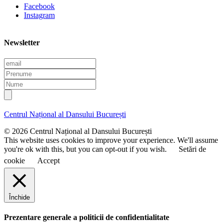
Facebook
Instagram
Newsletter
E
m
P
a
r
N
i
e
u
l
n
m
u
e
Centrul Național al Dansului București
m
e
© 2026 Centrul Național al Dansului București
This website uses cookies to improve your experience. We'll assume
you're ok with this, but you can opt-out if you wish.
Setări de
cookie
Accept
Închide
Prezentare generale a politicii de confidentialitate