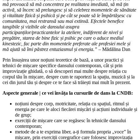
mă provoacă să mă concentrez pe realitatea imediată, să mă țin
activă, să încerc să prelungesc și să celebrez momentele de sănătate
și vitalitate fizică și psihică și pe cât se poate să le împărtășesc cu
comunitatea, mai restransă sau mai extinsă. Efectele benefice
tangibile și vizibile ale dansului asupra
participanților/practicantelor la ateliere, indiferent de nivel și
pregătire, starea de bine fizic și psihic pe care o aduce mediul
kinestezic, fac parte din momentele preferate ale profesiei mele și
mă ajută să îmi păstrez entuziasmul și energia.”
– Mădălina Dan
Prin însușirea unor noțiuni teoretice de bază, a unor practici și
tehnici de mișcare specifice dansului contemporan, cât și prin
improvizație ghidată, o să descoperi mai multe despre relația cu
corpul tău în mișcare, despre cum te raportezi la spațiu, muzică și la
cei din jurul tău și despre ce te face să trăiești mai mult în prezent.
Aspecte generale | ce vei învăța la cursurile de dans la CNDB:
noțiuni despre corp, motricitate, relația cu spațiul, ritmul și
energia pe care le aloci fiecărei mișcări și acțiuni individuale și
de grup;
exerciții de mișcare care se regăsesc în tehnicile dansului
contemporan;
metode de a te exprima liber, a-ți formula propria „voce” în
mișcare, prin exerciții coregrafice care folosesc improvizația