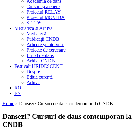
Academia de dans
Cursuri și ateliere
Proiectul RELAY
Proiectul MOVIDA
SEEDS
Mediatecă și Arhivă
Mediatecă
Publicații CNDB
Articole și interviuri
Proiecte de cercetare
Jurnal de dans
Arhiva CNDB
Festivalul IRIDESCENT
Despre
Ediția curentă
Arhivă
RO
EN
Home
»
Dansezi? Cursuri de dans contemporan la CNDB
Dansezi? Cursuri de dans contemporan la
CNDB