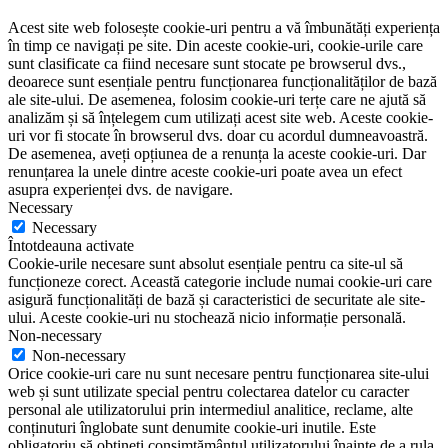
Acest site web folosește cookie-uri pentru a vă îmbunătăți experiența
în timp ce navigați pe site. Din aceste cookie-uri, cookie-urile care
sunt clasificate ca fiind necesare sunt stocate pe browserul dvs.,
deoarece sunt esențiale pentru funcționarea funcționalităților de bază
ale site-ului. De asemenea, folosim cookie-uri terțe care ne ajută să
analizăm și să înțelegem cum utilizați acest site web. Aceste cookie-
uri vor fi stocate în browserul dvs. doar cu acordul dumneavoastră.
De asemenea, aveți opțiunea de a renunța la aceste cookie-uri. Dar
renunțarea la unele dintre aceste cookie-uri poate avea un efect
asupra experienței dvs. de navigare.
Necessary
Necessary
Întotdeauna activate
Cookie-urile necesare sunt absolut esențiale pentru ca site-ul să
funcționeze corect. Această categorie include numai cookie-uri care
asigură funcționalități de bază și caracteristici de securitate ale site-
ului. Aceste cookie-uri nu stochează nicio informație personală.
Non-necessary
Non-necessary
Orice cookie-uri care nu sunt necesare pentru funcționarea site-ului
web și sunt utilizate special pentru colectarea datelor cu caracter
personal ale utilizatorului prin intermediul analitice, reclame, alte
conținuturi înglobate sunt denumite cookie-uri inutile. Este
obligatoriu să obțineți consimțământul utilizatorului înainte de a rula