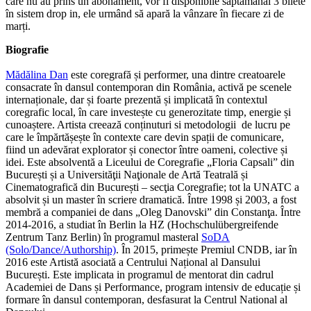
care nu au prins un abonament, vor fi disponibile săptămânal 3 bilete
în sistem drop in, ele urmând să apară la vânzare în fiecare zi de
marți.
Biografie
Mădălina Dan
este coregrafă și performer, una dintre creatoarele
consacrate în dansul contemporan din România, activă pe scenele
internaționale, dar și foarte prezentă și implicată în contextul
coregrafic local, în care investește cu generozitate timp, energie și
cunoaștere. Artista creează conținuturi si metodologii de lucru pe
care le împărtășește în contexte care devin spații de comunicare,
fiind un adevărat explorator și conector între oameni, colective și
idei. Este absolventă a Liceului de Coregrafie „Floria Capsali” din
București și a Universităţii Naţionale de Artă Teatrală și
Cinematografică din București – secţia Coregrafie; tot la UNATC a
absolvit și un master în scriere dramatică. Între 1998 și 2003, a fost
membră a companiei de dans „Oleg Danovski” din Constanţa. Între
2014-2016, a studiat în Berlin la HZ (Hochschulübergreifende
Zentrum Tanz Berlin) în programul masteral
SoDA
(Solo/Dance/Authorship)
. În 2015, primește Premiul CNDB, iar în
2016 este Artistă asociată a Centrului Național al Dansului
București. Este implicata in programul de mentorat din cadrul
Academiei de Dans și Performance, program intensiv de educație și
formare în dansul contemporan, desfasurat la Centrul National al