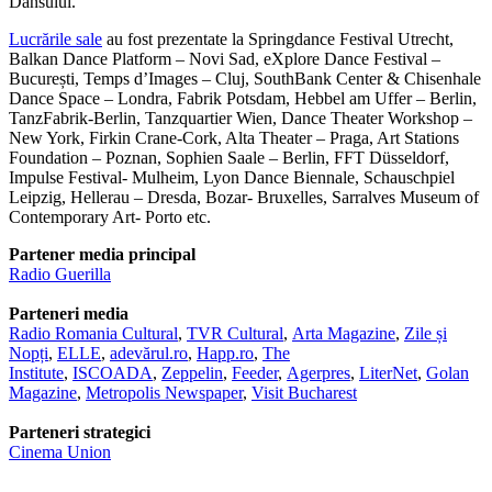
Dansului.
Lucrările sale
au fost prezentate la Springdance Festival Utrecht,
Balkan Dance Platform – Novi Sad, eXplore Dance Festival –
București, Temps d’Images – Cluj, SouthBank Center & Chisenhale
Dance Space – Londra, Fabrik Potsdam, Hebbel am Uffer – Berlin,
TanzFabrik-Berlin, Tanzquartier Wien, Dance Theater Workshop –
New York, Firkin Crane-Cork, Alta Theater – Praga, Art Stations
Foundation – Poznan, Sophien Saale – Berlin, FFT Düsseldorf,
Impulse Festival- Mulheim, Lyon Dance Biennale, Schauschpiel
Leipzig, Hellerau – Dresda, Bozar- Bruxelles, Sarralves Museum of
Contemporary Art- Porto etc.
Partener media principal
Radio Guerilla
Parteneri media
Radio Romania Cultural
,
TVR Cultural
,
Arta Magazine
,
Zile și
Nopți
,
ELLE
,
adevărul.ro
,
Happ.ro
,
The
Institute
,
ISCOADA
,
Zeppelin
,
Feeder
,
Agerpres
,
LiterNet
,
Golan
Magazine
,
Metropolis Newspaper
,
Visit Bucharest
Parteneri strategici
Cinema Union