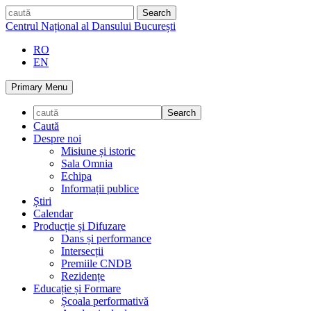
Skip
caută
to
Centrul Național al Dansului București
content
RO
EN
Primary Menu
Caută
Despre noi
Misiune și istoric
Sala Omnia
Echipa
Informații publice
Știri
Calendar
Producție și Difuzare
Dans și performance
Intersecții
Premiile CNDB
Rezidențe
Educație și Formare
Școala performativă