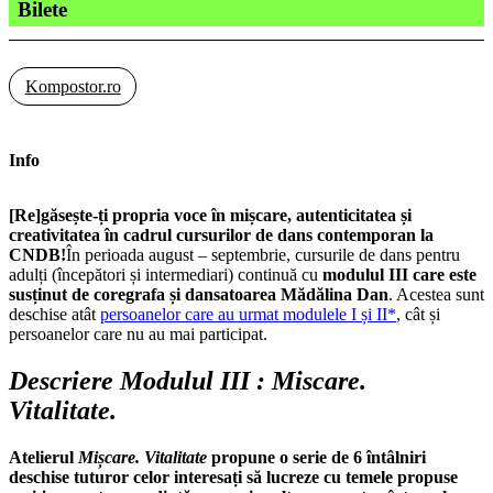
Bilete
Kompostor.ro
Info
[Re]găsește-ți propria voce în mișcare, autenticitatea și
creativitatea în cadrul cursurilor de dans contemporan la
CNDB!
În perioada august – septembrie, cursurile de dans pentru
adulți (începători și intermediari) continuă cu
modulul III care este
susținut de coregrafa și dansatoarea Mădălina Dan
. Acestea sunt
deschise atât
persoanelor care au urmat modulele I și II*
, cât și
persoanelor care nu au mai participat.
Descriere Modulul III : Miscare.
Vitalitate.
Atelierul
Mișcare. Vitalitate
propune o serie de 6 întâlniri
deschise tuturor celor interesați să lucreze cu temele propuse