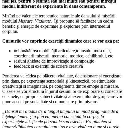
mai jos, pentru o ședință sau mai multe sau pentru întregul
modul, indiferent de experiența în dans contemporan.
Mizînd pe valențele terapeutice naturale ale dansului și mișcării,
modulul
Mișcare. Vitalitate.
își propune să faciliteze un cadru
benefic și energic de exprimare și explorare prin intermediul
corpului.
Cursurile vor cuprinde exerciții dinamice care se vor axa pe:
îmbunătățirea mobilității articulare,tonusului muscular,
coordonarii miscarii, memoriei motrice, echilibrului, etc
sesiuni ghidate de improvizație și compoziție
feedback și exerciții de scriere creativă
Ponderea va cădea pe plăcere, vitalitate, detensionare și energizare
prin dans, pe experiența senzorială și kinestezică, pe stimularea
creativității și imaginației, pe congruența dintre emoție și mișcare.
Clasele se vor structura în jurul sesiunilor de explorare și conectare
cu sinele, cu propria subiectivitate și al exercițiilor de grup care vor
pune accent pe socialitate și comunicare prin mișcare.
„Dansul mi-a adus de-a lungul timpului un mod pragmatic de a
înțelege lumea și a fi în ea, mereu conectată la corp și la
experiențele lui- fie ele personale sau estetice. Fragilitatea și
imprevizibilitatea corpului care trece prin viață cu bune și cu rele