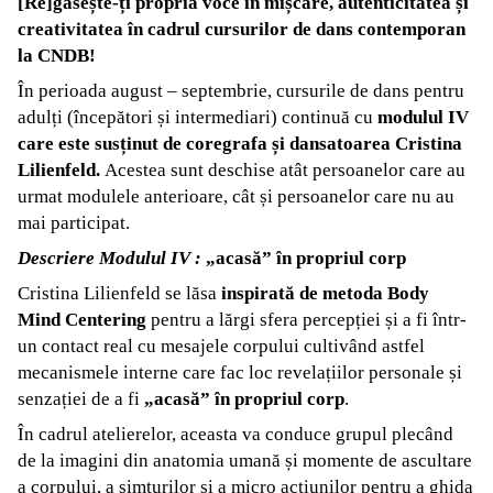
[Re]găsește-ți propria voce în mișcare, autenticitatea și
creativitatea în cadrul cursurilor de dans contemporan
la CNDB!
În perioada august – septembrie, cursurile de dans pentru
adulți (începători și intermediari) continuă cu
modulul IV
care este susținut de coregrafa și dansatoarea Cristina
Lilienfeld.
Acestea sunt deschise atât persoanelor care au
urmat modulele anterioare, cât și persoanelor care nu au
mai participat.
Descriere Modulul IV :
„acasă” în propriul corp
Cristina Lilienfeld se lăsa
inspirată de metoda Body
Mind Centering
pentru a lărgi sfera percepției și a fi într-
un contact real cu mesajele corpului cultivând astfel
mecanismele interne care fac loc revelațiilor personale și
senzației de a fi
„acasă” în propriul corp
.
În cadrul atelierelor, aceasta va conduce grupul plecând
de la imagini din anatomia umană și momente de ascultare
a corpului, a simțurilor și a micro acțiunilor pentru a ghida