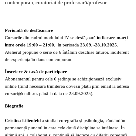
contemporan, curatoriat de profesoară/profesor
Perioadă de desfășurare
Cursurile din cadrul modulului IV
se desfășoară
în fiecare marți
între orele 19:00 – 21:00
, în perioada
23.09. -28.10.2025.
Atelierul propune o serie de 6 întâlniri deschise tuturor, indiferent
de experiența în dans contemporan.
Înscriere
& taxă de participare
Abonamentul pentru cele 6 ședințe se achiziționează exclusiv
online (fiind necesară trimiterea dovezii plății prin email la adresa
cursuri@cndb.ro, până la data de 23.09.2025).
Biografie
Cristina Lilienfeld
a studiat coregrafia și psihologia, căutând în
permanență punctul în care cele două discipline se întâlnesc. În
ultimii ani, a colaborat și continuă să lucreze cu diferiți coregrafi