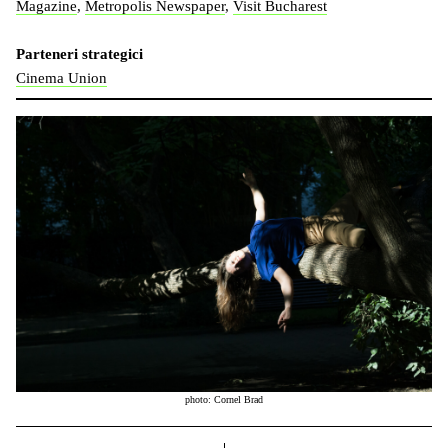
Magazine
,
Metropolis Newspaper
,
Visit Bucharest
Parteneri strategici
Cinema Union
photo: Cornel Brad