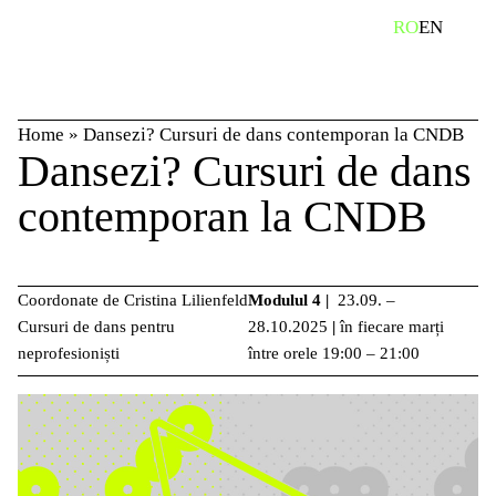
Skip
caută
RO
EN
to
content
Home
»
Dansezi? Cursuri de dans contemporan la CNDB
Dansezi? Cursuri de dans
contemporan la CNDB
Coordonate de Cristina Lilienfeld
Modulul 4
|
23.09. –
Cursuri de dans pentru
28.10.2025
|
în fiecare marți
neprofesioniști
între orele 19:00 – 21:00