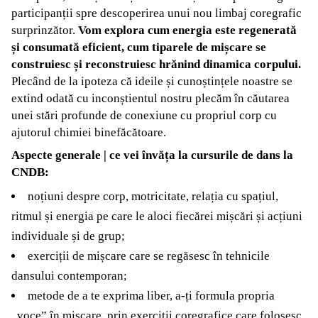
participanții spre descoperirea unui nou limbaj coregrafic
surprinzător.
Vom explora cum energia este regenerată
și consumată eficient, cum tiparele de mișcare se
construiesc și reconstruiesc hrănind dinamica corpului.
Plecând de la ipoteza că ideile și cunoștințele noastre se
extind odată cu inconștientul nostru plecăm în căutarea
unei stări profunde de conexiune cu propriul corp cu
ajutorul chimiei binefăcătoare.
Aspecte generale | ce vei învăța la cursurile de dans la
CNDB:
noțiuni despre corp, motricitate, relația cu spațiul,
ritmul și energia pe care le aloci fiecărei mișcări și acțiuni
individuale și de grup;
exerciții de mișcare care se regăsesc în tehnicile
dansului contemporan;
metode de a te exprima liber, a-ți formula propria
„voce” în mișcare, prin exerciții coregrafice care folosesc