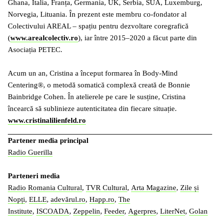
Ghana, Italia, Franța, Germania, UK, Serbia, SUA, Luxemburg,
Norvegia, Lituania. În prezent este membru co-fondator al
Colectivului AREAL – spațiu pentru dezvoltare coregrafică
(
www.arealcolectiv.ro
), iar între 2015–2020 a făcut parte din
Asociația PETEC.
Acum un an, Cristina a început formarea în Body-Mind
Centering®, o metodă somatică complexă creată de Bonnie
Bainbridge Cohen. În atelierele pe care le susține, Cristina
încearcă să sublinieze autenticitatea din fiecare situație.
www.cristinalilienfeld.ro
Partener media principal
Radio Guerilla
Parteneri media
Radio Romania Cultural
,
TVR Cultural
,
Arta Magazine
,
Zile și
Nopți
,
ELLE
,
adevărul.ro
,
Happ.ro
,
The
Institute
,
ISCOADA
,
Zeppelin
,
Feeder
,
Agerpres
,
LiterNet
,
Golan