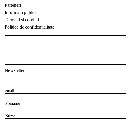
Parteneri
Informații publice
Termeni și condiții
Politica de confidențialitate
Newsletter
E
m
P
a
r
i
N
e
l
u
n