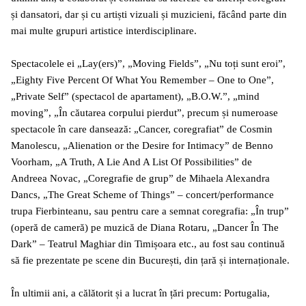
și dansatori, dar și cu artiști vizuali și muzicieni, făcând parte din
mai multe grupuri artistice interdisciplinare.
Spectacolele ei „Lay(ers)”, „Moving Fields”, „Nu toți sunt eroi”,
„Eighty Five Percent Of What You Remember – One to One”,
„Private Self” (spectacol de apartament), „B.O.W.”, „mind
moving”, „În căutarea corpului pierdut”, precum și numeroase
spectacole în care dansează: „Cancer, coregrafiat” de Cosmin
Manolescu, „Alienation or the Desire for Intimacy” de Benno
Voorham, „A Truth, A Lie And A List Of Possibilities” de
Andreea Novac, „Coregrafie de grup” de Mihaela Alexandra
Dancs, „The Great Scheme of Things” – concert/performance
trupa Fierbinteanu, sau pentru care a semnat coregrafia: „În trup”
(operă de cameră) pe muzică de Diana Rotaru, „Dancer În The
Dark” – Teatrul Maghiar din Timișoara etc., au fost sau continuă
să fie prezentate pe scene din București, din țară și internaționale.
În ultimii ani, a călătorit și a lucrat în țări precum: Portugalia,