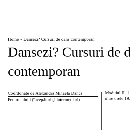
Skip
caută
to
content
Home
»
Dansezi? Cursuri de dans contemporan
Dansezi?
Cursuri de 
contemporan
Modulul II
|
1
Coordonate de Alexandra Mihaela Dancs
între orele 1
Pentru adulți (începători și intermediari)