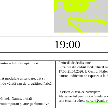
19:00
Perioadă de desfășurare
entru adulți (începători și
Cursurile din cadrul modulului II se
17.03-21.04.2026, la Centrul Naționa
tuturor, indiferent de experiența î
mat modulele anterioare, cât și
t de vârstă sau de pregătirea fizică
Înscriere & taxă de participare
Abonamentul pentru cele 6 ședințe se
Mihaela Dancs,
artistă
prin email la adresa
cursuri@cndb.r
contemporan și arte performative