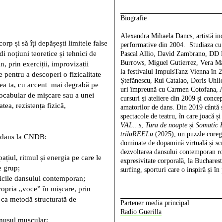
Biografie
Alexandra Mihaela Dancs,
artistă i
rp și să îți depășești limitele false
performative din 2004. Studiaza cu 
 noțiuni teoretice și tehnici de
Pascal Allio, David Zambrano, DD 
Burrows, Miguel Gutierrez, Vera Ma
 prin exerciții, improvizații
la festivalul ImpulsTanz Vienna în 2
e pentru a descoperi o fizicalitate
Ștefănescu, Rui Catalao, Doris Uhlic
tea ta, cu accent mai degrabă pe
uri împreună cu Carmen Cotofana, 
ocabular de mișcare sau a unei
cursuri și ateliere din 2009 și conc
atea, rezistența fizică,
amatorilor de dans. Din 2019 cântă 
spectacole de teatru, în care joacă 
VAL…s
,
Tura de noapte
și
Somatic F
triluREELu
(2025), un puzzle coregr
de dans la CNDB:
dominate de dopamină virtuală și sc
dezvoltarea dansului contemporan 
pațiul, ritmul și energia pe care le
expresivitate corporală, la Buchares
e grup;
surfing, sporturi care o inspiră și în 
nicile dansului contemporan;
ropria „voce” în mișcare, prin
a ca metodă structurată de
Partener media principal
Radio Guerilla
onusul muscular;