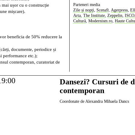
Parteneri media
na mai ușor cu o construcție
Zile și nopți
,
Scena9
,
Agerpress
,
El
pune mișcare).
Arta
,
The Institute
,
Zeppelin
,
ISC
Cultură
,
Modernism.ro
,
Haute Cult
i vor beneficia de 50% reducere la
cărți, documente, periodice și
i performance etc.);
ansul contemporan, curatoriat de
19:00
Dansezi? Cursuri de 
contemporan
Coordonate de Alexandra Mihaela Dancs