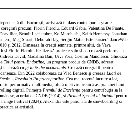
ndependentă din București, activează în dans contemporan și arte
coregrafi precum: Florin Fieroiu, Eduard Gabia, Valentina De Piante,
Dorvillier, Benoît Lachambre, Ko Murobushi, Keith Hennessy, Jonathan
ntero, Meg Stuart, Deborah Hay, Sergiu Matis. Este bursieră danceWeb
010 și 2012. Dansează în creații semnate, printre altii, de Vava
h și Florin Fieroiu. Realizează proiecte solo și co-creează performance-
Andreea David, Mădălina Dan, Urvi Vora, Cosmin Manolescu. Ghidează
epe
Totul pentru Endorfine
, un program produs de CNDB, adresat
și dansează cu
pj.lo & the accidentals
. Creează coregrafii pentru
și dansează. Din 2022 colaborează cu Vlad Benescu și creează
Luați de
reaks – Revoluția Proprioceptorilor
. Cea mai recentă lucrare a lor,
afic-performativ-multimedia, oferă o privire ironică asupra unei lumi
rolling digital. Primește
Premiul de Excelență
pentru contribuția sa la
românesc, acordat de CNDB (2014), și
Premiul Special al Juriului
pentru
t Fringe Festival (2024). Alexandra este pasionată de snowboarding și
practica sa artistică.