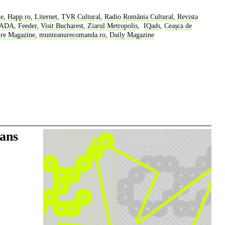
le
,
Happ.ro
,
Liternet
,
TVR Cultural
,
Radio România Cultural
,
Revista
OADA
,
Feeder
,
Visit Bucharest
,
Ziarul Metropolis
,
IQads
,
Ceașca de
ure Magazine
,
munteanurecomanda.ro
,
Daily Magazine
dans