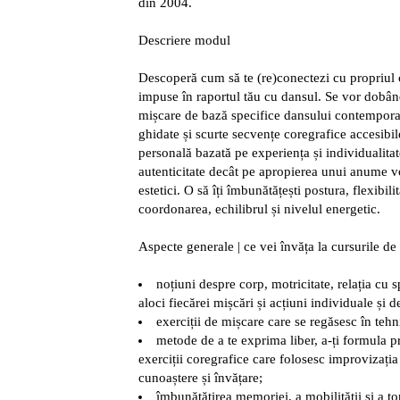
din 2004.
Descriere modul
Descoperă cum să te (re)conectezi cu propriul co
impuse în raportul tău cu dansul. Se vor dobândi
mișcare de bază specifice dansului contemporan,
ghidate și scurte secvențe coregrafice accesibil
personală bazată pe experiența și individualita
autenticitate decât pe apropierea unui anume v
estetici. O să îți îmbunătățești postura, flexibilit
coordonarea, echilibrul și nivelul energetic.
Aspecte generale | ce vei învăța la cursurile 
noțiuni despre corp, motricitate, relația cu s
aloci fiecărei mișcări și acțiuni individuale și d
exerciții de mișcare care se regăsesc în teh
metode de a te exprima liber, a-ți formula p
exerciții coregrafice care folosesc improvizați
cunoaștere și învățare;
îmbunătățirea memoriei, a mobilității și a t