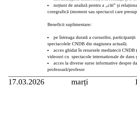
noțiuni de analiză pentru a „citi” și relațio
coregrafică (moment sau spectacol care presu
Beneficii suplimentare:
pe întreaga durată a cursurilor, participanți
spectacolele CNDB din stagiunea actuală;
acces ghidat în resursele mediatecii CNDB (
videouri cu spectacole internationale de dans ș
acces la diverse surse informative despre d
profesoară/profesor
17.03.2026
marți