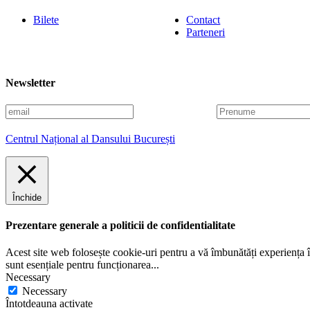
Bilete
Contact
Parteneri
Newsletter
E
P
m
r
a
e
Centrul Național al Dansului București
i
n
l
u
m
e
Închide
Prezentare generale a politicii de confidentialitate
Acest site web folosește cookie-uri pentru a vă îmbunătăți experiența în
sunt esențiale pentru funcționarea
...
Necessary
Necessary
Întotdeauna activate