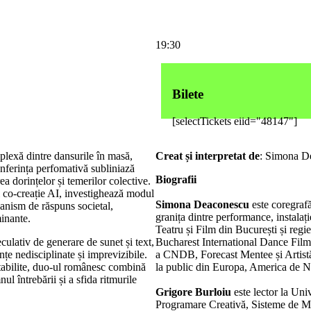
19:30
Bilete
[selectTickets eiid="48147"]
exă dintre dansurile în masă,
Creat și interpretat de
: Simona D
onferința perfomativă subliniază
Biografii
ea dorințelor și temerilor colective.
i co-creație AI, investighează modul
Simona Deaconescu
este coregrafă
anism de răspuns societal,
granița dintre performance, instalaț
inante.
Teatru și Film din București și regi
culativ de generare de sunet și text,
Bucharest International Dance Film 
e nedisciplinate și imprevizibile.
a CNDB, Forecast Mentee și Artistă 
stabilite, duo-ul românesc combină
la public din Europa, America de N
ul întrebării și a sfida ritmurile
Grigore Burloiu
este lector la Uni
Programare Creativă, Sisteme de Muz