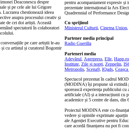
 Simonei Deaconescu despre
pentru acompaniament expresiv și inte
le și pe cele ale lui Grigore
prezentate internațional la Ars Ele
m. Lucrarea chestionează ideea
Quadrennial of Performance Desig
spective asupra procesului creativ și
ate de cei doi artiști. Această
Cu sprijinul
formând spectatorii în colaboratori
Ministerul Culturii
,
Cinema Union
acolului.
Partener media principal
onversațiile pe care artiștii le-au
Radio Guerilla
 și cu artistul și curatorul Bogomir
Parteneri media
Adevărul
,
Agerpress
,
Elle
,
Happ.ro
Institute
,
Zile și nopți
,
Zeppelin
,
I
Metropolis
,
Scena9
,
IQads
,
Ceașca 
Spectacol prezentat în cadrul MODIN
(MODINA) își propune să extindă pos
sporească experiența publicului cu a
artificiale (AI) și a interacțiunii cu 
academice și 5 centre de dans, din 6 
Proiectul MODINA este co-finanțat
vedere și opiniile exprimate aparțin
ale Agenției Executive pentru Educ
care acordă finanțarea nu pot fi con