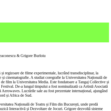
eaconescu & Grigore Burloiu
 și regizoare de filme experimentale, lucrând transdisciplinar, la
ie și cinematografie. A studiat coregrafie la Universitatea Națională de
e de film la Universitatea Media. Este fondatoare a Tangaj Collective și
Festival. De-a lungul timpului a fost nominalizată ca Artistă Asociată
Aerowaves. Lucrările sale au fost prezentate internațional, ajungând
ord și Africa de Sud.
versitatea Națională de Teatru și Film din București, unde predă
ică Interactivă și Dezvoltare de Jocuri. Grigore dezvoltă sisteme