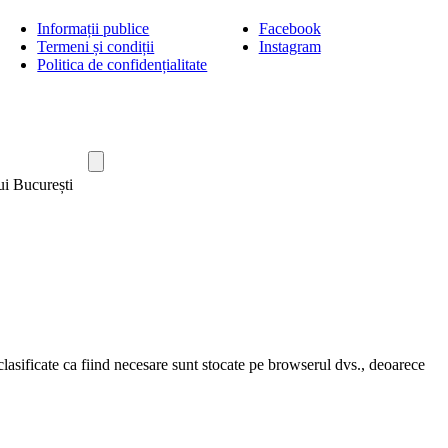
Informații publice
Facebook
Termeni și condiții
Instagram
Politica de confidențialitate
ui București
clasificate ca fiind necesare sunt stocate pe browserul dvs., deoarece