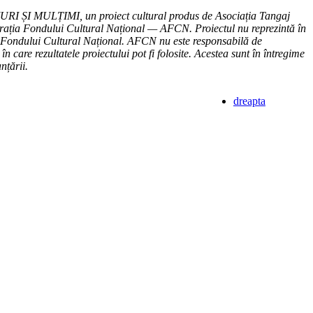
MURI ȘI MULȚIMI, un proiect cultural produs de Asociația Tangaj
strația Fondului Cultural Național — AFCN. Proiectul nu reprezintă în
 Fondului Cultural Național. AFCN nu este responsabilă de
n care rezultatele proiectului pot fi folosite. Acestea sunt în întregime
nțării.
dreapta