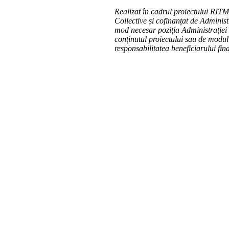
Realizat în cadrul proiectului RIT
Collective și cofinanțat de Admini
mod necesar poziția Administrației
conținutul proiectului sau de modul î
responsabilitatea beneficiarului fina