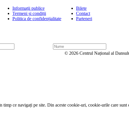
Informații publice
Bilete
Termeni și condiții
Contact
Politica de confidențialitate
Parteneri
N
u
© 2026 Centrul Național al Dansul
m
e
 timp ce navigați pe site. Din aceste cookie-uri, cookie-urile care sunt 