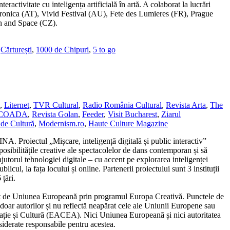
ractivitate cu inteligența artificială în artă. A colaborat la lucrări
ctronica (AT), Vivid Festival (AU), Fete des Lumieres (FR), Prague
n and Space (CZ).
,
Cărturești
,
1000 de Chipuri
,
5 to go
,
Liternet
,
TVR Cultural
,
Radio România Cultural
,
Revista Arta
,
The
SCOADA
,
Revista Golan
,
Feeder
,
Visit Bucharest
,
Ziarul
de Cultură
,
Modernism.ro
,
Haute Culture Magazine
A. Proiectul „Mișcare, inteligență digitală și public interactiv”
ibilitățile creative ale spectacolelor de dans contemporan și să
jutorul tehnologiei digitale – cu accent pe explorarea inteligenței
publicul, la fața locului și online. Partenerii proiectului sunt 3 instituții
țări.
 de Uniunea Europeană prin programul Europa Creativă. Punctele de
 doar autorilor și nu reflectă neapărat cele ale Uniunii Europene sau
ație și Cultură (EACEA). Nici Uniunea Europeană și nici autoritatea
siderate responsabile pentru acestea.