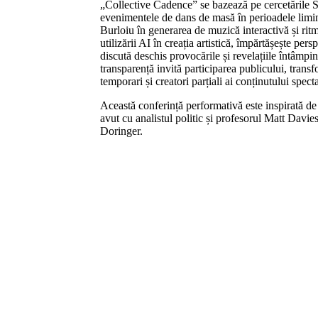
„Collective Cadence” se bazează pe cercetările
evenimentele de dans de masă în perioadele limina
Burloiu în generarea de muzică interactivă și rit
utilizării AI în creația artistică, împărtășește per
discută deschis provocările și revelațiile întâmpin
transparență invită participarea publicului, trans
temporari și creatori parțiali ai conținutului spect
Această conferință performativă este inspirată de c
avut cu analistul politic și profesorul Matt Davies
Doringer.