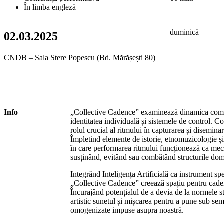
În limba engleză
duminică
02.03.2025
CNDB – Sala Stere Popescu (Bd. Mărășești 80)
Info
„Collective Cadence” examinează dinamica compl
identitatea individuală și sistemele de control. C
rolul crucial al ritmului în capturarea și diseminar
Împletind elemente de istorie, etnomuzicologie ș
în care performarea ritmului funcționează ca mec
susținând, evitând sau combătând structurile dom
Integrând Inteligența Artificială ca instrument spe
„Collective Cadence” creează spațiu pentru cadenț
Încurajând potențialul de a devia de la normele 
artistic sunetul și mișcarea pentru a pune sub semn
omogenizate impuse asupra noastră.