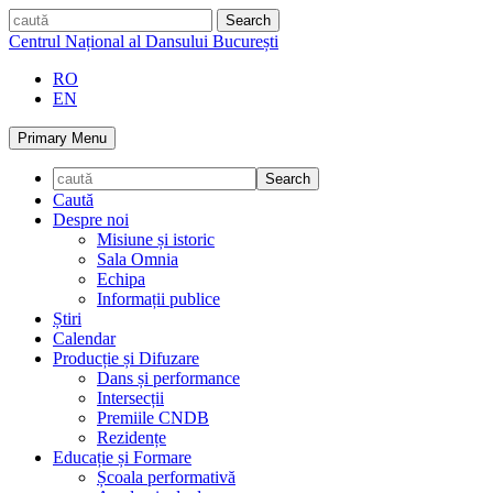
Skip
caută
to
Centrul Național al Dansului București
content
RO
EN
Primary Menu
Caută
Despre noi
Misiune și istoric
Sala Omnia
Echipa
Informații publice
Știri
Calendar
Producție și Difuzare
Dans și performance
Intersecții
Premiile CNDB
Rezidențe
Educație și Formare
Școala performativă