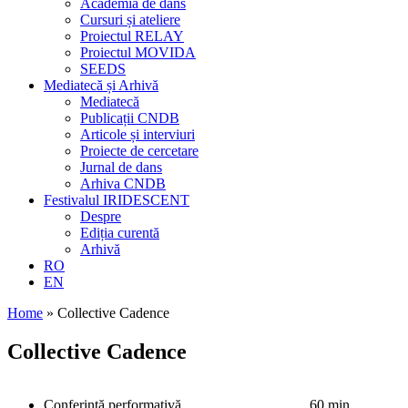
Academia de dans
Cursuri și ateliere
Proiectul RELAY
Proiectul MOVIDA
SEEDS
Mediatecă și Arhivă
Mediatecă
Publicații CNDB
Articole și interviuri
Proiecte de cercetare
Jurnal de dans
Arhiva CNDB
Festivalul IRIDESCENT
Despre
Ediția curentă
Arhivă
RO
EN
Home
»
Collective Cadence
Collective Cadence
Conferință performativă
60 min.